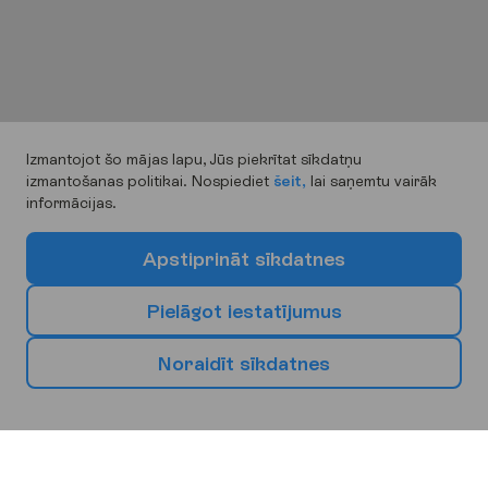
Izmantojot šo mājas lapu, Jūs piekrītat sīkdatņu
izmantošanas politikai. Nospiediet
šeit,
lai saņemtu vairāk
informācijas.
A
p
s
t
i
p
r
i
n
ā
t
s
ī
k
d
a
t
n
e
s
P
i
e
l
ā
g
o
t
i
e
s
t
a
t
ī
j
u
m
u
s
I
z
v
ē
l
i
e
s
s
a
v
u
n
ā
k
a
m
o
b
r
ī
v
d
i
e
n
u
g
a
l
a
m
ē
r
ķ
i
N
o
r
a
i
d
ī
t
s
ī
k
d
a
t
n
e
s
Eiropa
Āfrika
Āzija
Bulgārija
Kipra
Spānija