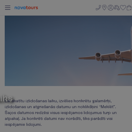
iks
aiks
Lai skatītu izlidošanas laiku, izvēlies konkrētu galamērķi,
izlidošanas un atgriešanās datumu un noklikšķini “Meklēt”.
Šajos datumos redzēsi visus iespējamos lidojumus turp un
atpakaļ. Ja konkrēti datumi nav norādīti, tiks parādīti visi
iespējamie lidojumi.