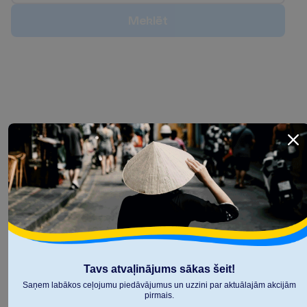
M
e
k
l
ē
t
Tavs atvaļinājums sākas šeit!
Saņem labākos ceļojumu piedāvājumus un uzzini par aktuālajām akcijām
pirmais.