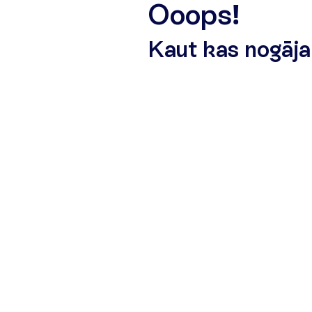
O
o
o
p
s
!
K
a
u
t
k
a
s
n
o
g
ā
j
a