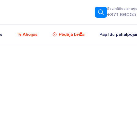
S
a
z
i
n
ā
t
i
e
s
a
r
a
ģ
+371 6605
Papildu pakalpoju
es
% Akcijas
Pēdējā brīža