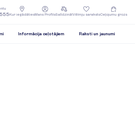
e
n
t
u
5555
K
u
r
i
e
g
ā
d
ā
t
i
e
s
M
a
n
s
P
r
o
f
i
l
s
S
a
l
ī
d
z
i
n
ā
t
V
ē
l
m
j
u
s
a
r
a
k
s
t
s
C
e
ļ
o
j
u
m
u
g
r
o
z
s
mi
Informācija ceļotājiem
Raksti un jaunumi