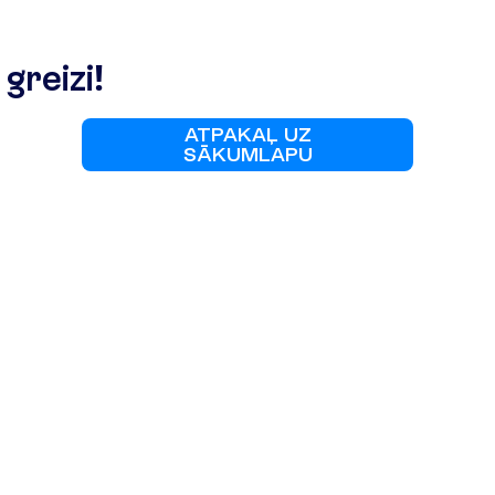
g
r
e
i
z
i
!
A
T
P
A
K
A
Ļ
U
Z
S
Ā
K
U
M
L
A
P
U