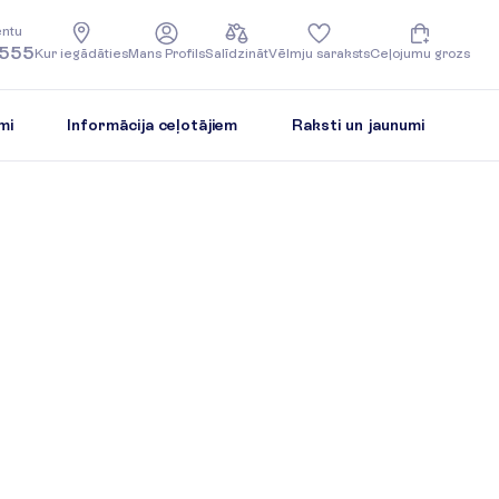
e
n
t
u
5555
K
u
r
i
e
g
ā
d
ā
t
i
e
s
M
a
n
s
P
r
o
f
i
l
s
S
a
l
ī
d
z
i
n
ā
t
V
ē
l
m
j
u
s
a
r
a
k
s
t
s
C
e
ļ
o
j
u
m
u
g
r
o
z
s
mi
Informācija ceļotājiem
Raksti un jaunumi