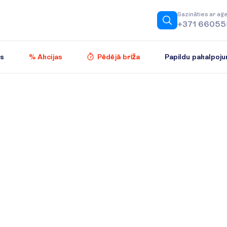
S
a
z
i
n
ā
t
i
e
s
a
r
a
ģ
+371 6605
Papildu pakalpoju
es
% Akcijas
Pēdējā brīža