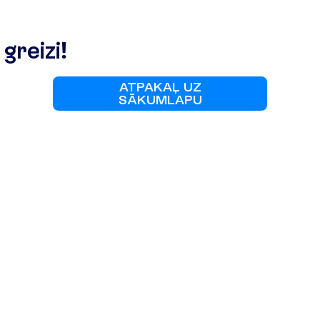
g
r
e
i
z
i
!
A
T
P
A
K
A
Ļ
U
Z
S
Ā
K
U
M
L
A
P
U