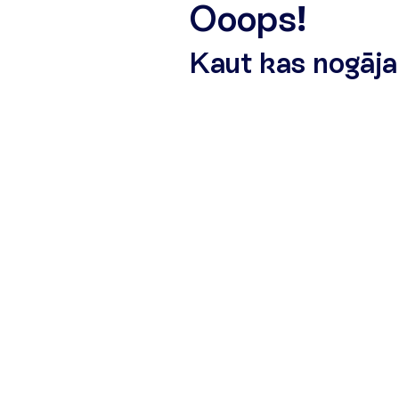
O
o
o
p
s
!
K
a
u
t
k
a
s
n
o
g
ā
j
a