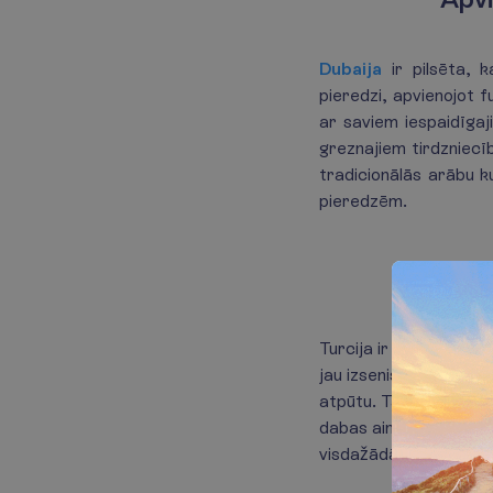
Dubaija
ir pilsēta, 
pieredzi, apvienojot f
ar saviem iespaidīgaj
greznajiem tirdzniecī
tradicionālās arābu k
pieredzēm.
Turcija ir valsts, ku
jau izsenis ir viens n
atpūtu. Tā ir slavena
dabas ainavām. Antālij
visdažādākajām gaumē