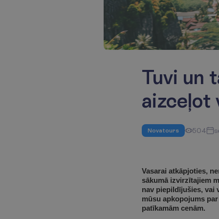
Tuvi un 
aizceļot
504
s
Novatours
Vasarai atkāpjoties, n
sākumā izvirzītajiem m
nav piepildījušies, vai
mūsu apkopojums par ce
patīkamām cenām. 