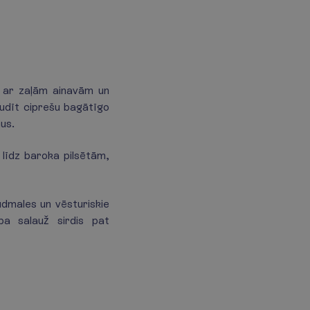
a ar zaļām ainavām un
audīt ciprešu bagātīgo
ņus.
līdz baroka pilsētām,
udmales un vēsturiskie
ba salauž sirdis pat