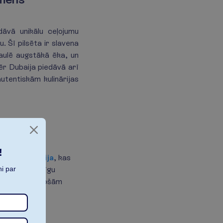
dāvā unikālu ceļojumu
. Šī pilsēta ir slavena
saulē augstākā ēka, un
ēr Dubaija piedāvā arī
utentiskām kulinārijas
!
lāra ir
Antālija
, kas
esi augstvērtīgu
i par
būtni un apburošām
kompleksiem