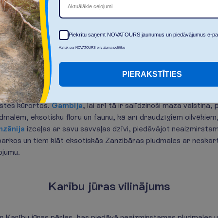
Aktuālākie ceļojumi
Āfrikas piekraste
Piekrītu saņemt NOVATOURS jaunumus un piedāvājumus e-pa
Vairāk par NOVATOURS privātuma politiku
dāvā aizraujošu un daudzveidīgu ceļojumu pieredzi, apvienojot 
 elpu aizraujošas dabas ainavas.
Tunisija
aicina iepazīt savus 
PIERAKSTĪTIES
gas drupas un burvīgus tirgus, kur mūsdienu dzīve saplūst ar 
u apmeklēt ikoniskās Gīzas piramīdas, izpētīt seno faraonu vē
astes kūrortos.
Gambija
, lai arī tā ir salīdzinoši maza valstiņa
udmalēm, eksotisku floru un faunu, kā arī draudzīgiem cilvēkiem
nzānija
izceļas ar savu savvaļas dzīvi, piedāvājot neaizmirsta
arkos un tiem klāt eksotiskās Zanzibāras pludmales ar neskar
ojumu.
Karību jūras vilinājums
ir Karību jūras pērles, kas piedāvā neaizmirstamas pludmales un