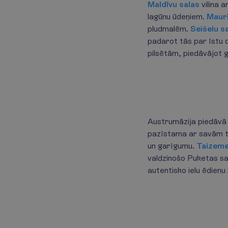
Maldīvu salas
vilina 
lagūnu ūdeņiem.
Maurī
pludmalēm.
Seišelu s
padarot tās par īstu
pilsētām, piedāvājot 
Austrumāzija piedāvā 
pazīstama ar savām t
un garīgumu.
Taizem
valdzinošo Puketas sa
autentisko ielu ēdienu