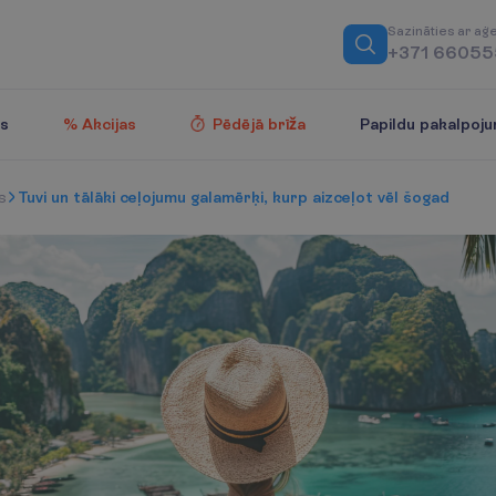
S
a
z
i
n
ā
t
i
e
s
a
r
a
ģ
+371 6605
Papildu pakalpoju
es
% Akcijas
Pēdējā brīža
s
Tuvi un tālāki ceļojumu galamērķi, kurp aizceļot vēl šogad