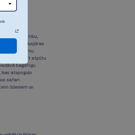
stā.
vēstures bagātību,
gleznainos Vidusjūras
senatnīgu šarmu.
sturi un baudīt atpūtu
, piedāvā bagātīgu
, kas atspoguļo
mus safari
tiem ūdeņiem un
 unikālu kultūras