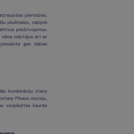
aizraujošas pieredzes.
šu pludmales, zaļojoši
aktīvus piedzīvojumus.
vilina ceļotājus arī ar
 piesaista gan dabas
eālu kombināciju starp
tostarp Pikaso muzeju,
as vecpilsētas šaurās
kmens