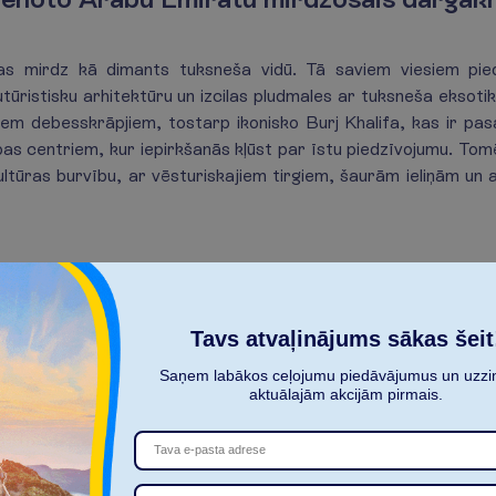
kas mirdz kā dimants tuksneša vidū. Tā saviem viesiem pie
utūristisku arhitektūru un izcilas pludmales ar tuksneša eksotiku
iem debesskrāpjiem, tostarp ikonisko Burj Khalifa, kas ir pa
bas centriem, kur iepirkšanās kļūst par īstu piedzīvojumu. Tom
ultūras burvību, ar vēsturiskajiem tirgiem, šaurām ieliņām un a
Vidējo Austrumu klasika
Tavs atvaļinājums sākas šeit
rā Austrumu noslēpumainība sastop Rietumu komfortu. Īpaši popu
o Latvijas ceļotāju iemīļotākajiem galamērķiem, kad kārojas pati
Saņem labākos ceļojumu piedāvājumus un uzzin
aktuālajām akcijām pirmais.
 ar saviem skaistajiem Vidusjūras kūrortiem, senatnīguma klāt
as piekraste lutina ar kristāldzidru ūdeni, grezniem viesnīcu 
m un maksātspējai, kā arī vēsturiskiem apskates objektiem.