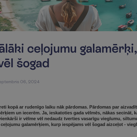
tālāki ceļojumu galamērķi
 vēl šogad
eptembris 06, 2024
ereti kopā ar rudenīgo laiku nāk pārdomas. Pārdomas par aizvadīt
ērķiem un iecerēm. Ja, ieskatoties gada vēlmēs, nākas secināt, ka
 vienkārši ir vēlme vēl nedaudz tverties vasarīgu vieglumu, siltum
ļojumu galamērķiem, kurp iespējams vēl šogad aizceļot - viegli, 