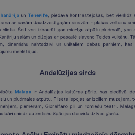
kanārija
un
Tenerife
, piedāvā kontrastējošas, bet vienlīdz 
tama ar savām daudzveidīgajām ainavām - plašas zeltainu smil
s klintis. Šeit vari izbaudīt gan mierīgu atpūtu pludmalē, gan 
 Kanāriju salām un dižojas ar pasaulē slaveno Teides vulkānu. Tā 
em, dinamisku naktsdzīvi un unikāliem dabas parkiem, kas
vojumu meklētājus.
Andalūzijas sirds
pilsēta
Malaga
ir Andalūzijas kultūras pērle, kas piedāvā id
slu un pludmales atpūtu. Pilsēta lepojas ar izciliem muzejiem, 
inekļiem, piemēram, Gibralfaro pili un romiešu teātri. Malag
pas bāri sniedz autentisku Spānijas dienvidu dzīves garšu.
enoto Arābu Emirātu mirdzošais dārga