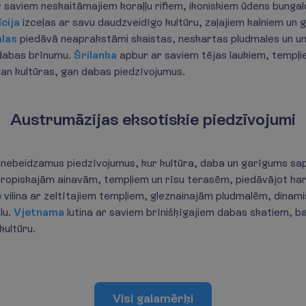
ar saviem neskaitāmajiem koraļļu rifiem, ikoniskiem ūdens bungal
cija
izceļas ar savu daudzveidīgo kultūru, zaļajiem kalniem un 
alas
piedāvā neaprakstāmi skaistas, neskartas pludmales un unik
 dabas brīnumu.
Šrilanka
apbur ar saviem tējas laukiem, tempļ
gan kultūras, gan dabas piedzīvojumus.
Austrumāzijas eksotiskie piedzīvojumi
nebeidzamus piedzīvojumus, kur kultūra, daba un garīgums sap
ropiskajām ainavām, tempļiem un rīsu terasēm, piedāvājot har
e
vilina ar zeltītajiem tempļiem, gleznainajām pludmalēm, dina
lu.
Vjetnama
lutina ar saviem brīnišķīgajiem dabas skatiem, b
 kultūru.
Visi galamērķi