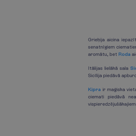
Grieķija aicina iepaz
senatnīgiem ciemati
aromātu, bet
Roda
ai
Itālijas lielākā sala
Si
Sicīlija piedāvā apbur
Kipra
ir maģiska viet
ciemati piedāvā nea
vispieredzējušākajiem