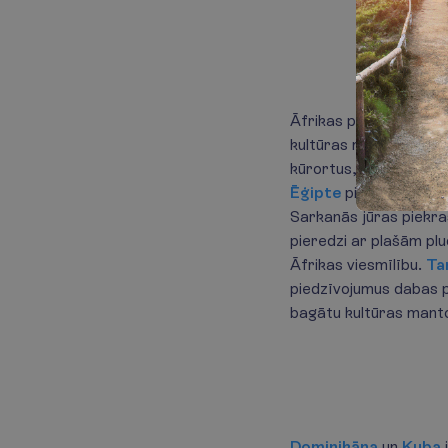
Āfrikas piekraste pie
kultūras mantojumu un
kūrortus, senās Kartā
Ēģipte
piedāvā iespēj
Sarkanās jūras piekr
pieredzi ar plašām pl
Āfrikas viesmīlību.
Ta
piedzīvojumus dabas p
bagātu kultūras mant
Dominikāna
un
Kuba