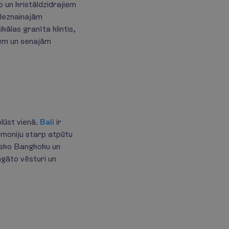
o un kristāldzidrajiem
gleznainajām
ālas granīta klintis,
iem un senajām
lūst vienā.
Bali
ir
moniju starp atpūtu
misko Bangkoku un
agāto vēsturi un