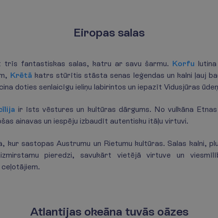
Eiropas salas
īt trīs fantastiskas salas, katru ar savu šarmu.
Korfu
lutin
em,
Krētā
katrs stūrītis stāsta senas leģendas un kalni ļauj b
cina doties senlaicīgu ieliņu labirintos un iepazīt Vidusjūras ūde
cīlija
ir īsts vēstures un kultūras dārgums. No vulkāna Etnas 
ošas ainavas un iespēju izbaudīt autentisku itāļu virtuvi.
a, kur sastopas Austrumu un Rietumu kultūras. Salas kalni, pl
izmirstamu pieredzi, savukārt vietējā virtuve un viesmīlī
 ceļotājiem.
Atlantijas okeāna tuvās oāzes