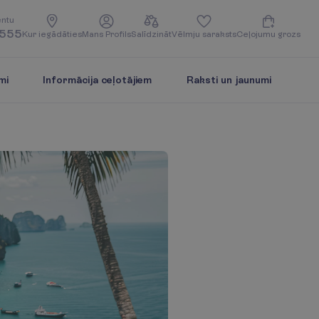
e
n
t
u
5555
K
u
r
i
e
g
ā
d
ā
t
i
e
s
M
a
n
s
P
r
o
f
i
l
s
S
a
l
ī
d
z
i
n
ā
t
V
ē
l
m
j
u
s
a
r
a
k
s
t
s
C
e
ļ
o
j
u
m
u
g
r
o
z
s
mi
Informācija ceļotājiem
Raksti un jaunumi