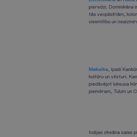
pieredzi. Dominikāna 
tās vecpilsētām, kolor
viesmīlību un neaizmir
Meksika
, īpaši Kankū
kultūru un vēsturi. Ka
piedāvājot luksusa kūr
piemēram, Tulum un Ch
Indijas okeāna salas 