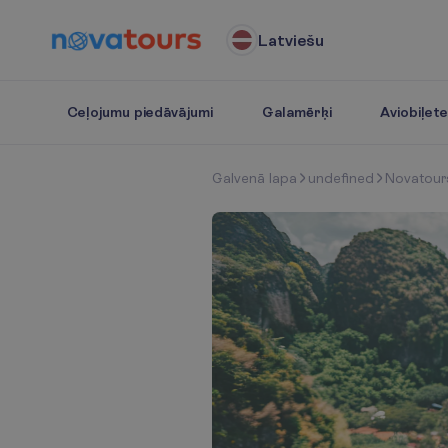
Latviešu
Ceļojumu piedāvājumi
Galamērķi
Aviobiļet
G
a
l
v
e
n
ā
l
a
p
a
undefined
Novatour