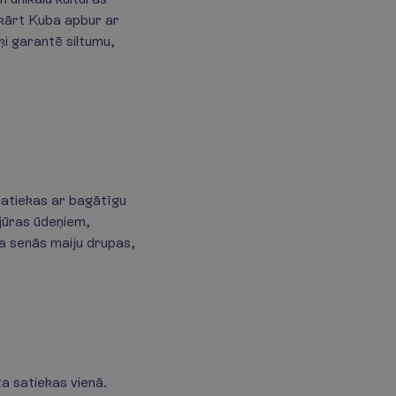
ukārt Kuba apbur ar
ķi garantē siltumu,
satiekas ar bagātīgu
 jūras ūdeņiem,
na senās maiju drupas,
a satiekas vienā.