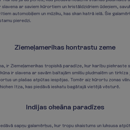
ir slavena ar saviem kūrortiem un kristāldzidriem ūdeņiem, sav
ītiem automobiļiem un mūziku, kas skan katrā ielā. Šie galamēr
stamu pieredzi.
Ziemeļamerikas kontrastu zeme
na, ir Ziemeļamerikas tropiskā paradīze, kur karību piekraste 
nkūna ir slavena ar savām baltajām smilšu pludmalēm un tirkīza
ortus un plašas atpūtas iespējas. Tomēr aiz kūrortu zonas vili
ichen Itza, kas piedāvā ieskatu bagātajā vietējā vēsturē.
Indijas okeāna paradīzes
piedāvā sapņu galamērķus, kur tropu skaistums un luksusa atpūt