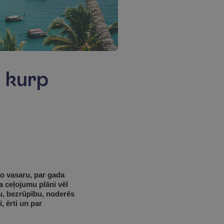
, kurp
o vasaru, par gada 
 ceļojumu plāni vēl 
u, bezrūpību, noderēs 
ērti un par 