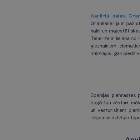
Kanāriju salas
,
Gran
Grankanārija ir pazīs
kalni un majestātiska
Tenerife ir lielākā no
gleznainiem ciemati
mīļotājus, gan piedzī
Spānijas piekrastes 
bagātīgu vēsturi, māk
un vēsturiskiem piem
ieliņas un dzīvīgie ta
Apvi