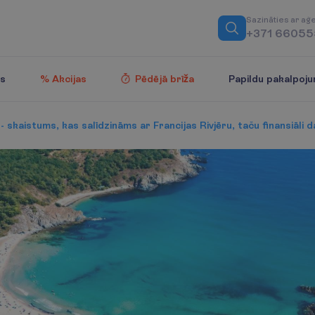
S
a
z
i
n
ā
t
i
e
s
a
r
a
ģ
+371 6605
Papildu pakalpoju
es
% Akcijas
Pēdējā brīža
 - skaistums, kas salīdzināms ar Francijas Rivjēru, taču finansiāli