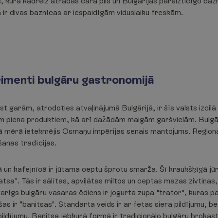
s, kurā kādreiz atradās cara pils un Bulgārijas pareizticīgo ba
 ir divas baznīcas ar iespaidīgām viduslaiku freskām.
rimenti bulgāru gastronomijā
st garām, atrodoties atvaļinājumā Bulgārijā, ir šīs valsts izcilā 
em piena produktiem, kā arī dažādām maigām garšvielām. Bulgār
lā mērā ietekmējis Osmaņu impērijas senais mantojums. Reģiona
anas tradīcijas.
ā un kafejnīcā ir jūtama ceptu šprotu smarža. Šī kraukšķīgā jūr
tsa". Tās ir sālītas, apviļātas miltos un ceptas mazas zivtiņas,
arīgs bulgāru vasaras ēdiens ir jogurta zupa "trator", kuras pam
as ir "banitsas". Standarta veids ir ar fetas siera pildījumu, bet
u pildījumu. Banitsa jebkurā formā ir tradicionālo bulgāru brok