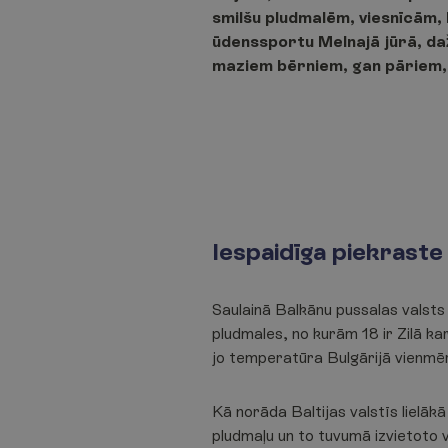
smilšu pludmalēm, viesnīcām,
ūdenssportu Melnajā jūrā, da
maziem bērniem, gan pāriem, 
Iespaidīga piekraste 
Saulainā Balkānu pussalas valst
pludmales, no kurām 18 ir Zilā kar
jo temperatūra Bulgārijā vienmēr 
Kā norāda Baltijas valstīs lielā
pludmaļu un to tuvumā izvietoto 