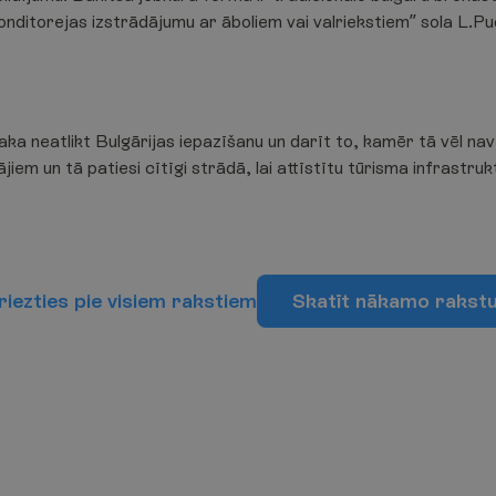
onditorejas izstrādājumu ar āboliem vai valriekstiem” sola L.Pu
 neatlikt Bulgārijas iepazīšanu un darīt to, kamēr tā vēl nav i
ājiem un tā patiesi cītīgi strādā, lai attīstītu tūrisma infrastru
r
i
e
z
t
i
e
s
p
i
e
v
i
s
i
e
m
r
a
k
s
t
i
e
m
S
k
a
t
ī
t
n
ā
k
a
m
o
r
a
k
s
t