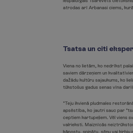
iespaidīgais Tsarevets cietoksni
atrodas arī Arbanasi ciems, kurā
Tsatsa un citi ekspe
Viena no lietām, ko nedrīkst palai
saviem dārzeņiem un kvalitatīvi
dažādu kultūru sajaukums, ko lie
tūkstošus gadus senas vīna darīš
"Teju ikvienā pludmales restorān
apsēstība, ko jautri sauc par "tsa
ceptiem kartupeļiem. Vēl viens sv
valrieksti. Maiznīcās neiztrūkstoš
kāpostu, spinātu, sēņu vai ķirbj