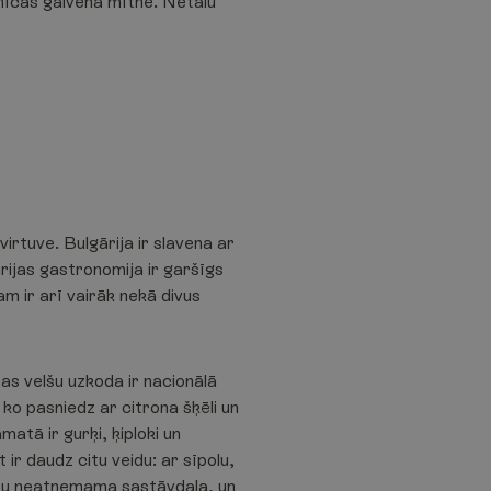
znīcas galvenā mītne. Netālu
virtuve. Bulgārija ir slavena ar
ijas gastronomija ir garšīgs
m ir arī vairāk nekā divus
as velšu uzkoda ir nacionālā
 ko pasniedz ar citrona šķēli un
atā ir gurķi, ķiploki un
 ir daudz citu veidu: ar sīpolu,
astu neatņemama sastāvdaļa, un