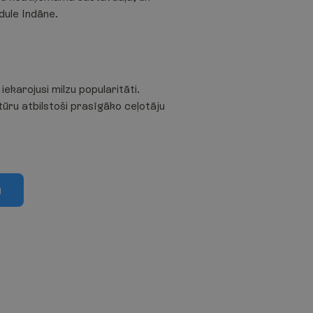
dule Indāne.
ekarojusi milzu popularitāti.
ktūru atbilstoši prasīgāko ceļotāju
u