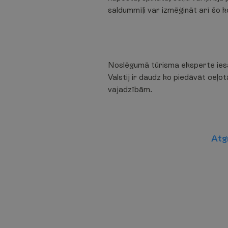
saldummīļi var izmēģināt arī šo k
Noslēgumā tūrisma eksperte iesaka
Valstij ir daudz ko piedāvāt ceļot
vajadzībām.
A
t
g