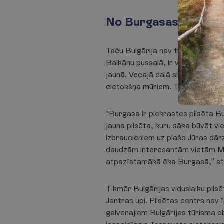
No Burgasas jahtu pie
Taču Bulgārija nav tikai pludmale
Balkānu pussalā, ir vērts apmeklē
jaunā. Vecajā daļā skatāms, kāda 
cietokšņa mūriem. Tikmēr lielākā 
"Burgasa ir piekrastes pilsēta Bu
jauna pilsēta, kuru sāka būvēt vi
izbraucieniem uz plašo Jūras dār
daudzām interesantām vietām Mel
atpazīstamākā ēka Burgasā,” st
Tikmēr Bulgārijas viduslaiku pils
Jantras upi. Pilsētas centrs nav ī
galvenajiem Bulgārijas tūrisma o