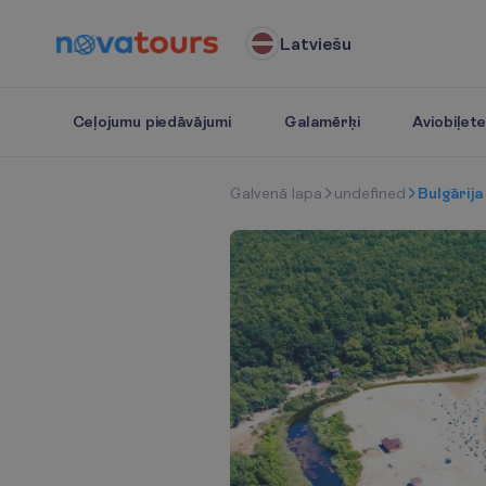
Latviešu
Ceļojumu piedāvājumi
Galamērķi
Aviobiļet
G
a
l
v
e
n
ā
l
a
p
a
undefined
Bulgārija