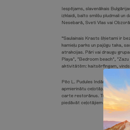
Iespējams, slavenākais Bulgārijas
izklaidi, balto smilšu pludmali u
Nesebarā, Sveti Vlas vai Obzorā,
“Saulainais Krasts šķietami ir b
kamieļu parks un pajūgu taka, s
atrakcijas. Pāri vai draugu grup
Playa", "Bedroom beach", "Zazu S
aktivitātēm: kaitsērfingam, vind
Pēc L. Pudules Indānes teiktā, Bul
apmierinātu ceļotāju augstās prasī
carte restorānus. Turklāt daudza
piedāvāt ceļotājiem privātas zon