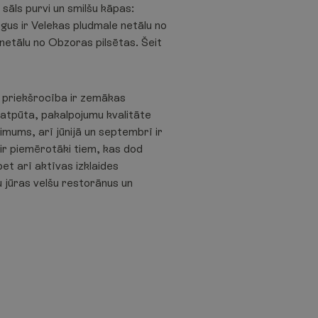
āls purvi un smilšu kāpas:
gus ir Velekas pludmale netālu no
 netālu no Obzoras pilsētas. Šeit
s priekšrocība ir zemākas
a atpūta, pakalpojumu kvalitāte
simums, arī jūnijā un septembrī ir
 ir piemērotāki tiem, kas dod
et arī aktīvas izklaides
u jūras velšu restorānus un