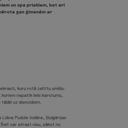
iem un spa priekiem, bet arī
emērota gan ģimenēm ar
krasti, kuru rotā zeltītu smilšu
, kuriem nepatīk liels karstums,
 tālāk uz dienvidiem.
 Liāna Pudule Indāne, Bulgārijas
Šeit var atrast visu, sākot no