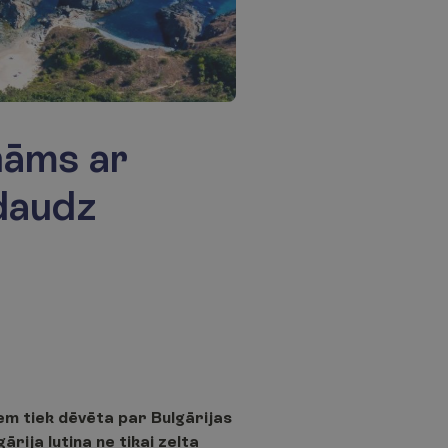
ināms ar
 daudz
em tiek dēvēta par Bulgārijas
ārija lutina ne tikai zelta