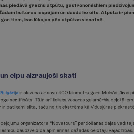
 kas piedāvā greznu atpūtu, gastronomiskiem piedzīvojum
žādām kultūras iespējām un daudz ko citu. Atpūta ir pi
gan tiem, kas lūkojas pēc atpūtas vienatnē.
un elpu aizraujoši skati
s
ir slavena ar savu 400 kilometru garo Melnās jūras pie
Bulgārija
oga sertifikāts. Tā ir arī lielisks vasaras galamērķis ceļotājiem
ir patīkami silta, taču ne tik ekstrēma kā Vidusjūras piekrastē
kā ceļojumu organizatora “Novatours” pārdošanas daļas vadītāja
viesnīcu daudzveidība apmierinās dažādas ceļotāju vajadzības. 