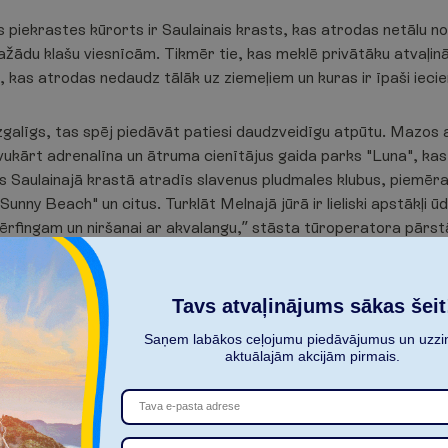
 piekrastes kūrorts ir Saulainais krasts, kas atrodas netālu no
n dažādu klašu viesnīcām. Tikmēr tie, kas meklē privātāku atvaļi
 kas atrodas nedaudz tālāk uz ziemeļiem un kuras ir īpaši iecie
ezgalīgs, tas spēj piedāvāt patiesi daudzveidīgu atpūtu. Mazos
avukārt adrenalīna un ātruma cienītājus gaida parks "Luna", k
as Saulainajā krastā atradīs slavenus pludmales klubus, piem
unny Beach" un citus. Turklāt Melnajā jūrā ir lieliski apstākļi
sērfingam un niršanai ar akvalangu,” stāsta tūroperatora pārst
gārijas jaunā seja ir kvalitatīvi pakalpojumi un to daudzveidība.
Tavs atvaļinājums sākas šeit
bas, ir daļēji vai pilnībā atjaunojuši viesnīcas un to teritoriju,
s no augstāka līmeņa 4 vai 5 zvaigžņu viesnīcām atrodas plašās
Saņem labākos ceļojumu piedāvājumus un uzzin
as pludmalē.
aktuālajām akcijām pirmais.