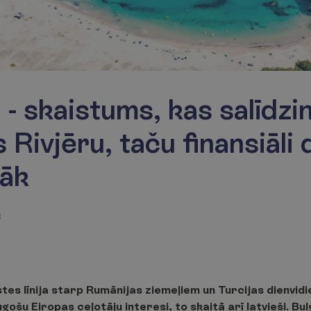
a - skaistums, kas salīdz
s Rivjēru, taču finansiāli
gāk
3
s līnija starp Rumānijas ziemeļiem un Turcijas dienvidi
gošu Eiropas ceļotāju interesi, to skaitā arī latvieši. Bulg