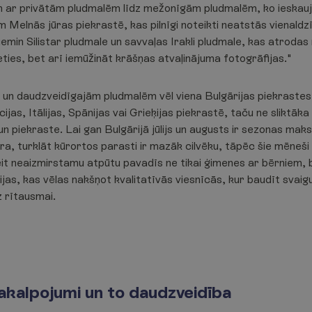
m ar privātām pludmalēm līdz mežonīgām pludmalēm, ko ieskauj s
Melnās jūras piekrastē, kas pilnīgi noteikti neatstās vienaldzī
emin Silistar pludmale un savvaļas Irakli pludmale, kas atrodas
sieties, bet arī iemūžināt krāšņas atvaļinājuma fotogrāfijas."
iem un daudzveidīgajām pludmalēm vēl viena Bulgārijas piekraste
jas, Itālijas, Spānijas vai Grieķijas piekrastē, taču ne sliktāk
un piekraste. Lai gan Bulgārijā jūlijs un augusts ir sezonas mak
ra, turklāt kūrortos parasti ir mazāk cilvēku, tāpēc šie mēneši
it neaizmirstamu atpūtu pavadīs ne tikai ģimenes ar bērniem, b
jas, kas vēlas nakšņot kvalitatīvās viesnīcās, kur baudīt svaig
z rītausmai.
akalpojumi un to daudzveidība