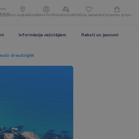
e
n
t
u
5555
K
u
r
i
e
g
ā
d
ā
t
i
e
s
M
a
n
s
P
r
o
f
i
l
s
S
a
l
ī
d
z
i
n
ā
t
V
ē
l
m
j
u
s
a
r
a
k
s
t
s
C
e
ļ
o
j
u
m
u
g
r
o
z
s
mi
Informācija ceļotājiem
Raksti un jaunumi
 daudz draudzīgāk