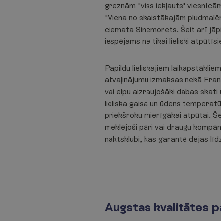
greznām "viss iekļauts" viesnīcā
"Viena no skaistākajām pludmalēm 
ciemata Sinemorets. Šeit arī jāpi
iespējams ne tikai lieliski atpūtī
Papildu lieliskajiem laikapstākļ
atvaļinājumu izmaksas nekā Franci
vai elpu aizraujošāki dabas skati 
lieliska gaisa un ūdens temperatū
priekšroku mierīgākai atpūtai. Še
meklējoši pāri vai draugu kompāni
naktsklubi, kas garantē dejas līd
Augstas kvalitātes p