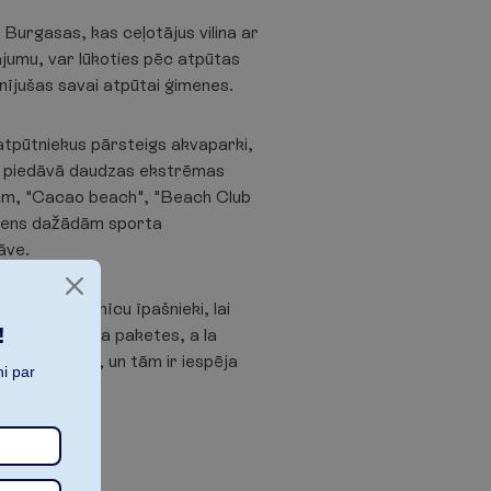
 Burgasas, kas ceļotājus vilina ar
nājumu, var lūkoties pēc atpūtas
nījušas savai atpūtai ģimenes.
 atpūtniekus pārsteigs akvaparki,
as piedāvā daudzas ekstrēmas
ēram, "Cacao beach", "Beach Club
 ūdens dažādām sporta
āve.
 Daudzi viesnīcu īpašnieki, lai
!
 un piedāvā spa paketes, a la
 teritorijās, un tām ir iespēja
i par