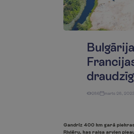
Bulgārij
Francija
draudzī
286
marts 28, 202
Gandrīz 400 km garā piekraste
Rivjēru, kas raisa arvien pieau