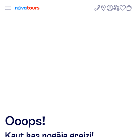
O
o
o
p
s
!
K
a
u
t
k
a
s
n
o
g
ā
j
a
g
r
e
i
z
i
!