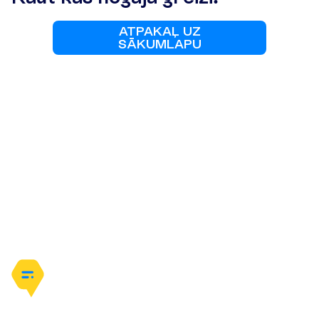
A
T
P
A
K
A
Ļ
U
Z
S
Ā
K
U
M
L
A
P
U