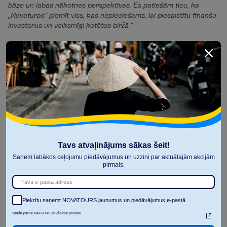
bāze un labas nākotnes perspektīvas. Es patiešām ticu, ka
„Novaturas” piemīt viss, kas nepieciešams, lai piesaistītu finanšu
investorus un veiksmīgi kotētos biržā.”
“Enterprise Investors”
ir viens no lielākajiem privātā kapitāla
uzņēmumiem Centrālajā un Austrumeiropā. Darbojoties kopš
1990. gada, tas ir izveidojis deviņus fondus, kuru kopējā vērtība
pārsniedz 2,5 miljardus EUR. Šie fondi ir investējuši 1,8 miljardus
EUR 138 dažādu nozaru uzņēmumos, izstājoties no 124
uzņēmumiem ar 3,5 miljardu EUR peļņu.
A
t
g
r
i
e
z
t
i
e
s
p
i
e
v
i
s
i
e
m
r
a
k
s
t
i
e
m
Tavs atvaļinājums sākas šeit!
Saņem labākos ceļojumu piedāvājumus un uzzini par aktuālajām akcijām
S
k
a
t
ī
t
n
ā
k
a
m
o
r
a
k
s
t
u
pirmais.
Piekrītu saņemt NOVATOURS jaunumus un piedāvājumus e-pastā.
Vairāk par NOVATOURS privātuma politiku