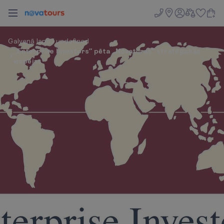
G
a
l
v
e
n
ā
l
a
p
a
undefined
„Enterprise Investors” pēta „Novaturas” stratēģiskās
iespējas