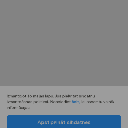
Izmantojot šo mājas lapu, Jūs piekrītat sīkdatņu
izmantošanas politikai. Nospiediet
šeit,
lai saņemtu vairāk
informācijas.
A
p
s
t
i
p
r
i
n
ā
t
s
ī
k
d
a
t
n
e
s