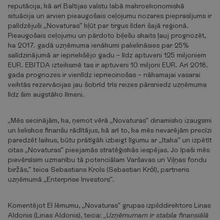
reputācija, kā arī Baltijas valstu labā makroekonomiskā
situācija un arvien pieaugošais ceļojumu nozares pieprasījums ir
palīdzējuši „Novaturas” kļūt par tirgus līderi šajā reģionā.
Pieaugošais ceļojumu un pārdoto biļešu skaits ļauj prognozēt,
ka 2017. gadā uzņēmuma ienākumi palielināsies par 25%
salīdzinājumā ar iepriekšējo gadu – līdz aptuveni 125 miljoniem
EUR. EBITDA izteiksmē tas ir aptuveni 10 miljoni EUR. Arī 2018.
gada prognozes ir vienlīdz iepriecinošas – nākamajai vasarai
veiktās rezervācijas jau šobrīd trīs reizes pārsniedz uzņēmuma
līdz šim augstāko līmeni.
„Mēs secinājām, ka, ņemot vērā „Novaturas” dinamisko izaugsmi
un lieliskos finanšu rādītājus, kā arī to, ka mēs nevarējām precīzi
paredzēt laikus, būtu prātīgāk izbeigt līgumu ar „Itaka” un izpētīt
citas „Novaturas” pieejamās stratēģiskās iespējas. Jo īpaši mēs
pievērsīsim uzmanību tā potenciālam Varšavas un Viļņas fondu
biržās,” teica Sebastians Krols (Sebastian Król), partneris
uzņēmumā „Enterprise Investors”.
Komentējot EI lēmumu, „Novaturas” grupas izpilddirektors Linas
Aldonis (Linas Aldonis), teica:
„Uzņēmumam ir stabila finansiālā