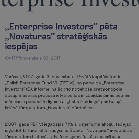
„Enterprise Investors” pēta
„Novaturas” stratēģiskās
iespējas
117
novembris 03, 2017
Varšava, 2017. gada 3. novembris – Privātā kapitāla fonds
„Polish Enterprise Fund VI” (PEF VI), ko pārvalda „Enterprise
Investors” (EI), informē, ka šobrīd notiekošā pretmonopola
apstiprināšanas procesa ietvaros tas ir izbeidzis pirms četriem
mēnešiem parakstīto līgumu ar „Itaka Holdings” par Baltijā
lielākā tūroperatora „Novaturas” pārdošanu.
2007. gadā PEF VI iegādājās 71% šī uzņēmuma akciju, tādējādi
ieguldot tā turpmākā izaugsmē. Šobrīd „Novaturas” ir vadošais
tūroperators Lietuvā, Latvijā un Igaunijā. Tā uzticamība un