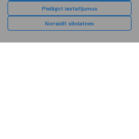
P
i
e
l
ā
g
o
t
i
e
s
t
a
t
ī
j
u
m
u
s
N
o
r
a
i
d
ī
t
s
ī
k
d
a
t
n
e
s
I
z
v
ē
l
i
e
s
s
a
v
u
n
ā
k
a
m
o
b
r
ī
v
d
i
e
n
u
g
a
l
a
m
ē
r
ķ
i
Eiropa
Āfrika
Āzija
Bulgārija
Kipra
Spānija
Burgasa
Larnaka
Malaga
Barselona
Maljorka
Grieķija
Itālija
Melnkalne
Korfu
Sicīlija
Tivata
Krēta