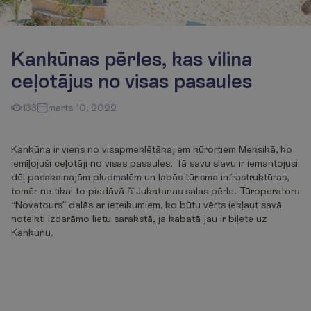
Kankūnas pērles, kas vilina
ceļotājus no visas pasaules
133
marts 10, 2022
Kankūna ir viens no visapmeklētākajiem kūrortiem Meksikā, ko
iemīļojuši ceļotāji no visas pasaules. Tā savu slavu ir iemantojusi
dēļ pasakainajām pludmalēm un labās tūrisma infrastruktūras,
tomēr ne tikai to piedāvā šī Jukatanas salas pērle. Tūroperators
“Novatours” dalās ar ieteikumiem, ko būtu vērts iekļaut savā
noteikti izdarāmo lietu sarakstā, ja kabatā jau ir biļete uz
Kankūnu.