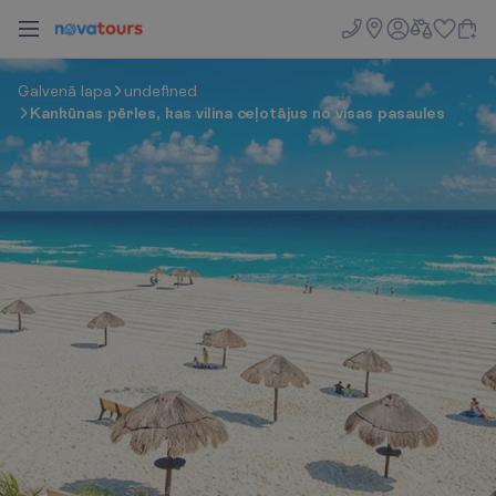
G
a
l
v
e
n
ā
l
a
p
a
undefined
Kankūnas pērles, kas vilina ceļotājus no visas pasaules