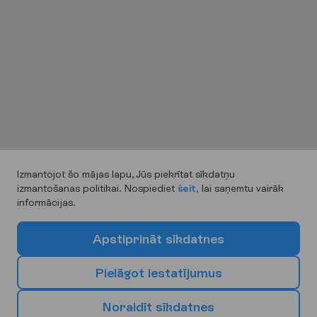
Izmantojot šo mājas lapu, Jūs piekrītat sīkdatņu
izmantošanas politikai. Nospiediet
šeit,
lai saņemtu vairāk
informācijas.
A
p
s
t
i
p
r
i
n
ā
t
s
ī
k
d
a
t
n
e
s
P
i
e
l
ā
g
o
t
i
e
s
t
a
t
ī
j
u
m
u
s
N
o
r
a
i
d
ī
t
s
ī
k
d
a
t
n
e
s