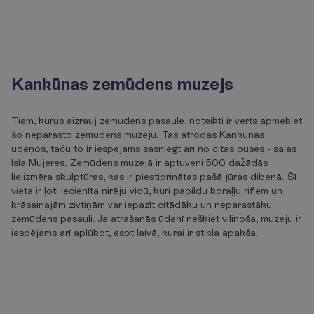
Kankūnas zemūdens muzejs
Tiem, kurus aizrauj zemūdens pasaule, noteikti ir vērts apmeklēt
šo neparasto zemūdens muzeju. Tas atrodas Kankūnas
ūdeņos, taču to ir iespējams sasniegt arī no citas puses - salas
Isla Mujeres. Zemūdens muzejā ir aptuveni 500 dažādās
lielizmēra skulptūras, kas ir piestiprinātas pašā jūras dibenā. Šī
vieta ir ļoti iecienīta nirēju vidū, kuri papildu koraļļu rifiem un
krāsainajām zivtiņām var iepazīt citādāku un neparastāku
zemūdens pasauli. Ja atrašanās ūdenī nešķiet vilinoša, muzeju ir
iespējams arī aplūkot, esot laivā, kurai ir stikla apakša.