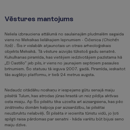
Vēstures mantojums
Neliela izbrauciena attālumā no saulainajām pludmalēm sagaida
viens no Meksikas lielākajiem lepnumiem - Čičenica
(Chichén
Itzá)
. Šis ir vislabāk atjaunotais un otrais arheoloģiskais
objekts Meksikā. Tā vēsture aizvijās tūkstoš gadu senatnē.
Kukulkanas piramīda, kas vietējiem iedzīvotājiem pazīstama kā
„El Castillo” jeb pils, ir viens no jaunajiem septiņiem pasaules
brīnumiem. Šo statusu tā ieguva 2007. gadā. Piramīda, ieskaitot
tās augšējo platformu, ir tieši 24 metrus augsta.
Nedaudz citādāku noskaņu ir iespejams gūtu senajā maiju
pilsētā Tulum, kas atrodas jūras krastā un reiz pildīja aktīvas
osta misiju. Ap Šo pilsētu tika uzcelta arī aizsargsiena, kas pēc
zinātnieku domām kalpoja par aizsardzību, lai pilsētai
neuzbruktu nelabvēļi. Šī pilsēta ir iecienīta tūristu vidū, jo ļoti
spilgti raisa pārdomas par senatni - kāda varētu būt bijusi seno
maiju dzīve.