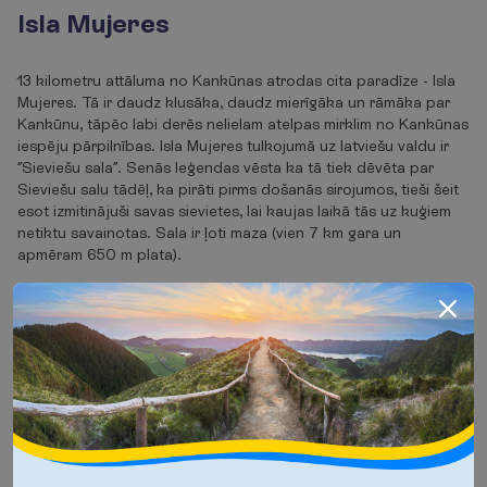
Isla Mujeres
13 kilometru attāluma no Kankūnas atrodas cita paradīze - Isla
Mujeres. Tā ir daudz klusāka, daudz mierīgāka un rāmāka par
Kankūnu, tāpēc labi derēs nelielam atelpas mirklim no Kankūnas
iespēju pārpilnības. Isla Mujeres tulkojumā uz latviešu valdu ir
‘’Sieviešu sala’’. Senās leģendas vēsta ka tā tiek dēvēta par
Sieviešu salu tādēļ, ka pirāti pirms došanās sirojumos, tieši šeit
esot izmitinājuši savas sievietes, lai kaujas laikā tās uz kuģiem
netiktu savainotas. Sala ir ļoti maza (vien 7 km gara un
apmēram 650 m plata).
Sala pārsteidz ar iespēju daudzveidību: skaistas pludmales,
lagūnas, rifi, mangrovju audzes, cenotes un kāpas, kā arī sulīgi
vidējie un zemie džungļi kontinentālajā zonā. To vislabāk var
iepazīt, dodoties izbraucienā ar velosipēdu, motorolleri vai golfa
auto.