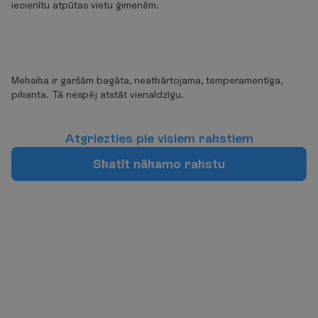
iecienītu atpūtas vietu ģimenēm.
Meksika ir garšām bagāta, neatkārtojama, temperamentīga,
pikanta. Tā nespēj atstāt vienaldzīgu.
A
t
g
r
i
e
z
t
i
e
s
p
i
e
v
i
s
i
e
m
r
a
k
s
t
i
e
m
S
k
a
t
ī
t
n
ā
k
a
m
o
r
a
k
s
t
u