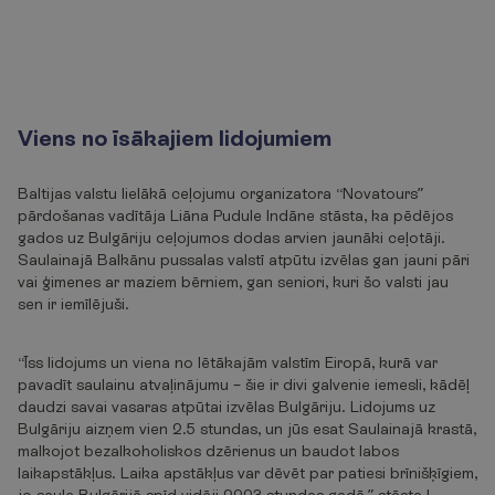
Viens no īsākajiem lidojumiem
Baltijas valstu lielākā ceļojumu organizatora “Novatours”
pārdošanas vadītāja Liāna Pudule Indāne stāsta, ka pēdējos
gados uz Bulgāriju ceļojumos dodas arvien jaunāki ceļotāji.
Saulainajā Balkānu pussalas valstī atpūtu izvēlas gan jauni pāri
vai ģimenes ar maziem bērniem, gan seniori, kuri šo valsti jau
sen ir iemīlējuši.
“Īss lidojums un viena no lētākajām valstīm Eiropā, kurā var
pavadīt saulainu atvaļinājumu – šie ir divi galvenie iemesli, kādēļ
daudzi savai vasaras atpūtai izvēlas Bulgāriju. Lidojums uz
Bulgāriju aizņem vien 2.5 stundas, un jūs esat Saulainajā krastā,
malkojot bezalkoholiskos dzērienus un baudot labos
laikapstākļus. Laika apstākļus var dēvēt par patiesi brīnišķīgiem,