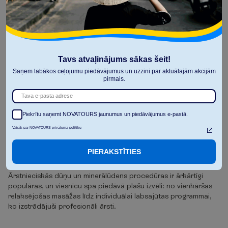
Tūrisma speciāliste atzīmē, ka ceļotāju iecienītākā ekskursija ir
džipu safari: “To mīl gan mazi, gan lieli. Tas ir ne tikai lielisks
veids, kā piedzīvot ekstrēmu bezceļu izklaidi, bet arī redzēt
vairāk dabas.”
Tavs atvaļinājums sākas šeit!
Saņem labākos ceļojumu piedāvājumus un uzzini par aktuālajām akcijām
pirmais.
Piekrītu saņemt NOVATOURS jaunumus un piedāvājumus e-pastā.
Ārstnieciskās dūņu vannas
Vairāk par NOVATOURS privātuma politiku
Viens no galvenajiem atpūtas elementiem Bulgārijā ir dabiski
PIERAKSTĪTIES
izveidojušās dubļu vannas ar ārstnieciskām dūņām, uz kurām
diedināties brauc cilvēki no dažādām pasaules malām.
Ārstnieciskās dūņu un minerālūdens procedūras ir ārkārtīgi
populāras, un viesnīcu spa piedāvā plašu izvēli: no vienkāršas
relaksējošas masāžas līdz individuālai labsajūtas programmai,
ko izstrādājuši profesionāli ārsti.