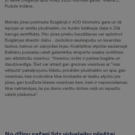
jo saule Bulgārijā spīd vidēji 2223 stundas gadā,” stāsta L.
Pudule Indāne.
Melnās jūras piekraste Bulgārijā ir 400 kilometru gara un tā
lepojas ar smilšu pludmalēm, no kurām lielākajai daļai ir Zilā
karoga sertifikāts. Pēc jūras prieku baudīšanas var apbrīnot
Bulgārijas skaisto dabu - ziedošos saulespuķu un lavandas
laukus, kalnus un zaļojošas lejas. Kvalitatīvai atpūtai saulainajā
Balkānu pussalas valstī galamērķa eksperte iesaka izvēlēties
sev atbilstošu viesnīcu: “Viesnīcu izvēle ir patiesi bagāta un
daudzveidīga. Šeit var atrast gan greznas viesnīvas ar "viss
iekļauts" pakalpojumu klāstu, privātām pludmalēm un spa, gan
viesnīcas, kas nodrošina tikai brokastis ar laisku atpūtu pie
jūras, gan budžeta klases viesnīcas tiem, kam ir nepieciešamas
tikai naktsmājas, lai pa dienu varētu doties ceļā un iepazītu
valsts plašumus”.
No džipu safari līdz viduslaiku pilsētai