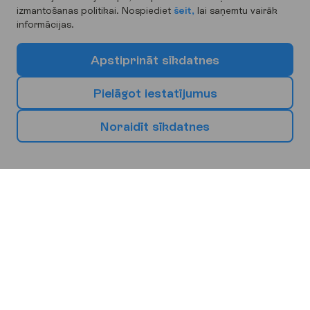
izmantošanas politikai. Nospiediet
šeit,
lai saņemtu vairāk
informācijas.
A
p
s
t
i
p
r
i
n
ā
t
s
ī
k
d
a
t
n
e
s
P
i
e
l
ā
g
o
t
i
e
s
t
a
t
ī
j
u
m
u
s
N
o
r
a
i
d
ī
t
s
ī
k
d
a
t
n
e
s
I
z
v
ē
l
i
e
s
s
a
v
u
n
ā
k
a
m
o
b
r
ī
v
d
i
e
n
u
g
a
l
a
m
ē
r
ķ
i
Eiropa
Āfrika
Āzija
Bulgārija
Kipra
Spānija
Burgasa
Larnaka
Malaga
Barselona