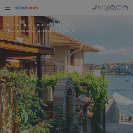
G
a
l
v
e
n
ā
l
a
p
a
undefined
Bulgārija
Kas piesaista latviešus Bulgārijā?