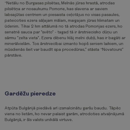
“Netālu no Burgasas pilsētas, Melnās jūras krastā, atrodas
pilsētiņa ar nosaukumu Pomorie, kas slavena ar saviem
labsajūtas centriem un piesaista ceļotājus no visas pasaules,
pateicoties ezera sāļajam mālam, maigajam jūras klimatam un
ūdenim. Tikai 2 km attālumā no tā atrodas Pomorijas ezers, ko
senatnē sauca par "svēto" - tagad tā ir ārstniecisko dūņu un
sārmu "zelta vieta". Ezera dibenu klāj melni dubļi, kas ir bagāti ar
minerālvielām. Tos ārstniecībai izmanto kopš seniem laikiem, un
mūsdienās šeit var baudīt spa procedūras,” stāsta “Novatours”
pārstāve.
Gardēžu pieredze
Atpūta Bulgārijā piedāvā arī izsmalcinātu garšu baudu. Tāpēc
viena no lietām, ko nevar palaist garām, atrodoties atvaļinājumā
Bulgārijā, ir šīs valsts unikālā virtuve.