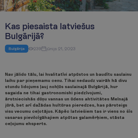
Kas piesaista latviešus
Bulgārijā?
239
jūnijs 21, 2023
Bulgārija
Nav jālido tālu, lai kvalitatīvi atpūstos un baudītu saulainu
laiku par pieņemamu cenu. Tikai nedaudz vairāk kā divu
stundu lidojums ļauj nokļūs saulainajā Bulgārijā, kur
sagaida ne tikai gastronomiski piedzīvojumi,
ārstnieciskās dūņu vannas un ūdens aktivitātes Melnajā
jūrā, bet arī dažādas kultūras pieredzes, kas pārsteigs
visu vecumu ceļotājus. Kāpēc latviešiem tas ir viens no šīs
vasaras pievilcīgākajiem atpūtas galamērķiem, stāsta
ceļojumu eksperts.