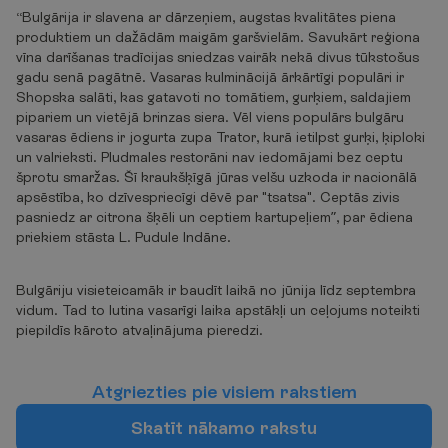
“Bulgārija ir slavena ar dārzeņiem, augstas kvalitātes piena
produktiem un dažādām maigām garšvielām. Savukārt reģiona
vīna darīšanas tradīcijas sniedzas vairāk nekā divus tūkstošus
gadu senā pagātnē. Vasaras kulminācijā ārkārtīgi populāri ir
Shopska salāti, kas gatavoti no tomātiem, gurķiem, saldajiem
pipariem un vietējā brinzas siera. Vēl viens populārs bulgāru
vasaras ēdiens ir jogurta zupa Trator, kurā ietilpst gurķi, ķiploki
un valrieksti. Pludmales restorāni nav iedomājami bez ceptu
šprotu smaržas. Šī kraukšķīgā jūras velšu uzkoda ir nacionālā
apsēstība, ko dzīvespriecīgi dēvē par "tsatsa". Ceptās zivis
pasniedz ar citrona šķēli un ceptiem kartupeļiem”, par ēdiena
priekiem stāsta L. Pudule Indāne.
Bulgāriju visieteicamāk ir baudīt laikā no jūnija līdz septembra
vidum. Tad to lutina vasarīgi laika apstākļi un ceļojums noteikti
piepildīs kāroto atvaļinājuma pieredzi.
A
t
g
r
i
e
z
t
i
e
s
p
i
e
v
i
s
i
e
m
r
a
k
s
t
i
e
m
S
k
a
t
ī
t
n
ā
k
a
m
o
r
a
k
s
t
u