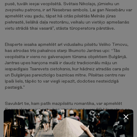
pusē, tuvāk ieejai vecpilsētā. Svētais Nikolajs, jūrnieku un
zvejnieku patrons, ir arī Nesebras simbols. Lai gan Nesebāru var
apmeklēt visu gadu, tāpat kā citās pilsētās Melnās jūras
piekrastē, lielākā daļa restorānu, veikalu un vietējo apmešanās
vietu strādā tikai vasarā”, stāsta tūroperatora pārstāve.
Eksperte iesaka apmeklēt arī viduslaiku pilsētu Veliko Tirnovu,
kas atrodas trīs pakalnos starp līkumoto Jantras upi: “Tās
vecpilsēta ir viens no galvenajiem tūrisma objektiem Bulgārijā.
Jantras upes kanjona malā ir daudz tradicionālu māju un
iespaidīgais Tsarevets cietoksnis, kur kādreiz atradās cara pils
un Bulgārijas pareizticīgo baznīcas mītne. Pilsētas centrs nav
īpaši liels, tāpēc to var viegli iepazīt, dodoties nesteidzīgā
pastaigā."
Savukārt tie, kam patīk mazpilsētu romantika, var apmeklēt
Sozopoles zvejas ostu, kas atrodas aptuveni 60 kilometrus no
Saulainā krasta kūrorta. Tās vecajā daļā būs redzamas
zvejnieku laivas un 19. gadsimta koka ēkas, sens dārzs,
cietokšņa sienas un torņi. Vairums viesnīcu atrodas jaunajā
pilsētas daļā – tur atrodama arī izklaide.