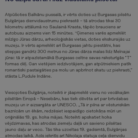
Atpūšoties Balkānu pussalā, ir vērts doties uz Burgasas pilsētu
Bulgārijas dienvidaustrumu piekrastē – tā atrodas tikai 30
kilometru attālumā no Saulainā Krasta, tāpēc brauciens ar
autobusu aizņems vien 15 minūtes. “Ģimenes varēs apmeklēt
milzīgo Jūras dārzu, arheoloģiskās vietas, doties ekskursijās uz
muzeju. Ir vērts apmeklēt arī Burgasas jahtu piestātni, kas
stiepjas gandrīz 300 metrus no Jūras dārza malas līdz Melnajai
jūrai: tā ir atpazīstamākā Burgasas celtne savas raksturīgās "T"
formas dēļ. Gan vietējiem iedzīvotājiem, gan atpūtniekiem patīk
romantiski pastaigāties pa molu un apbrīnot skatu uz piekrasti,”
stāsta L.Pudule Indāne.
Viesojoties Bulgārija, noteikti ir jāapmeklē vienu no vecākajām
pilsētām Eiropā – Nesebāru, kas tiek dēvēta arī par brīvdabas
muzeju un ir aizsargāta ar UNESCO. „Tā ir pilna ar vēsturiskām
baznīcām un ēkām, redzēsiet iespaidīgo cietokšņa mūri un
oriģinālās 19. gs. koka mājas. Noteikti apskatiet koka
vējdzirnavas, kas atrodas ziemeļu daļā un savieno pilsētas
jauno daļu ar veco. Tās tika uzceltas 19. gadsimtā, Bulgārijas
atmodas laikā. Acīs iekritīs arī Nikolaja statuja ceļa dienvidu