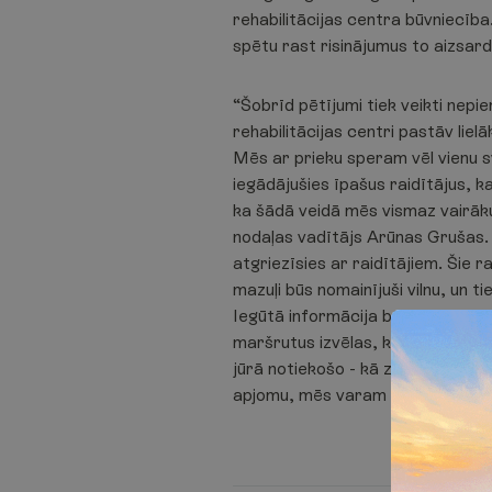
rehabilitācijas centra būvniecība
spētu rast risinājumus to aizsard
“Šobrīd pētījumi tiek veikti nepi
rehabilitācijas centri pastāv liel
Mēs ar prieku speram vēl vienu s
iegādājušies īpašus raidītājus, 
ka šādā veidā mēs vismaz vairāku
nodaļas vadītājs Arūnas Grušas. O
atgriezīsies ar raidītājiem. Šie r
mazuļi būs nomainījuši vilnu, un 
Iegūtā informācija būs noderīga d
maršrutus izvēlas, kur un kā tie 
jūrā notiekošo - kā zvejniecība,
apjomu, mēs varam runāt par fakt