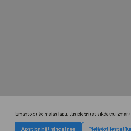
Izmantojot šo mājas lapu, Jūs piekrītat sīkdatņu izmant
A
p
s
t
i
p
r
i
n
ā
t
s
ī
k
d
a
t
n
e
s
P
i
e
l
ā
g
o
t
i
e
s
t
a
t
ī
j
u