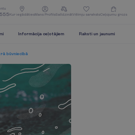
e
n
t
u
5555
K
u
r
i
e
g
ā
d
ā
t
i
e
s
M
a
n
s
P
r
o
f
i
l
s
S
a
l
ī
d
z
i
n
ā
t
V
ē
l
m
j
u
s
a
r
a
k
s
t
s
C
e
ļ
o
j
u
m
u
g
r
o
z
s
mi
Informācija ceļotājiem
Raksti un jaunumi
trā būvniecībā