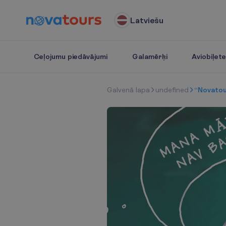
Latviešu
Ceļojumu piedāvājumi
Galamērķi
Aviobiļet
G
a
l
v
e
n
ā
l
a
p
a
undefined
“Novatour