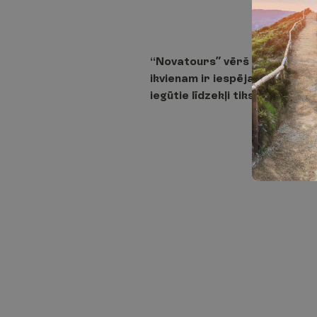
“Novatours” vērš uzmanību, k
ikvienam ir iespēja atbalstīt 
iegūtie līdzekļi tiks pārvirzī
A
t
g