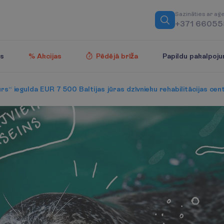
S
a
z
i
n
ā
t
i
e
s
a
r
a
ģ
+371 6605
Papildu pakalpoju
es
% Akcijas
Pēdējā brīža
s“ iegulda EUR 7 500 Baltijas jūras dzīvnieku rehabilitācijas cen