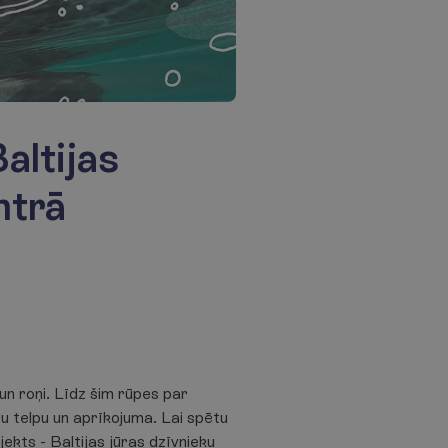
altijas
ntrā
 un roņi. Līdz šim rūpes par
u telpu un aprīkojuma. Lai spētu
ekts - Baltijas jūras dzīvnieku