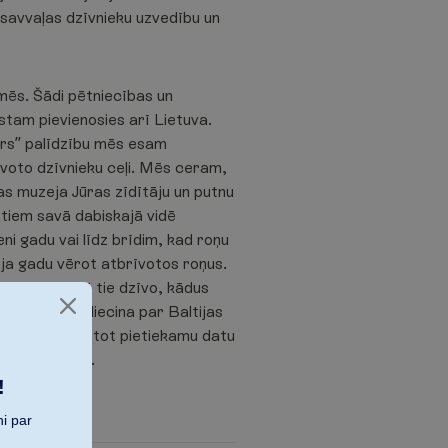
u savvaļas dzīvnieku uzvedību un
emēs. Šādi pētniecības un
kstam pievienosies arī Lietuva.
urs” palīdzību mēs esam
voto dzīvnieku ceļi. Mēs ceram,
s muzeja Jūras zīdītāju un putnu
o tiem savā dabiskajā vidē
eni gadu vai līdz brīdim, kad roņu
pēja gadu vērot atbrīvotos roņus.
 uzvedību: kā tie dzīvo, kādus
ņu uzvedība liecina par Baltijas
istēmu. “Iegūstot pietiekamu datu
da A. Grušas.
!
i par