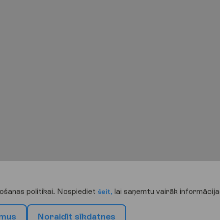
ošanas politikai. Nospiediet
lai saņemtu vairāk informācija
šeit,
m
u
s
N
o
r
a
i
d
ī
t
s
ī
k
d
a
t
n
e
s