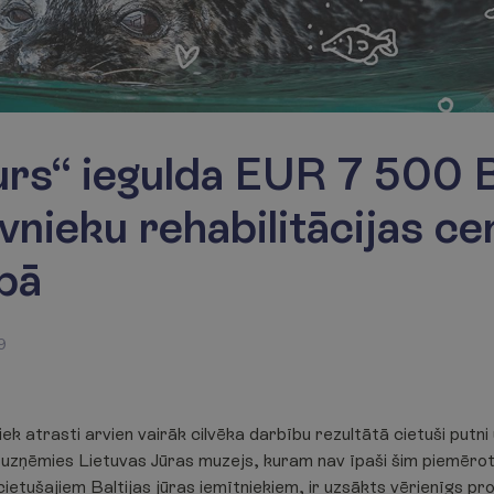
rs“ iegulda EUR 7 500 B
īvnieku rehabilitācijas ce
bā
9
iek atrasti arvien vairāk cilvēka darbību rezultātā cietuši putni
 uzņēmies Lietuvas Jūras muzejs, kuram nav īpaši šim piemērot
ietušajiem Baltijas jūras iemītniekiem, ir uzsākts vērienīgs proj