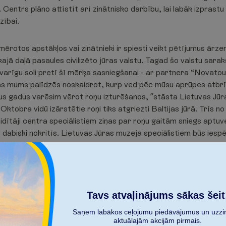
. Centrs plāno attīstīt arī zinātnisko darbību, lai labāk izprast
zībai.
emērotos apstākļos vai zinātnieki ir spiesti veikt pētījumus ārz
ākajā daļā pasaules civilizēto jūras valstu. Tagad šo valstu sara
varīgu soli pretī šī mērķa sasniegšanai - ar partnera “Novato
kas mums palīdzēs noskaidrot, kurp ved pēc mūsu aprūpes atbrī
s gadus varēsim vērot roņu izturēšanos, ”stāsta Lietuvas Jūra
ktobra vidū izārstētie roņi tiks atgriezti Baltijas jūrā. Trīs n
aidītāji centra speciālistiem ziņas par roņu gaitām sniegs aptuv
tie dabiski nokritīs. Lietuvas Jūras muzeja speciālistiem būs ies
iviem mērķiem. Pirmkārt, ir svarīgi ievākt datus un vērot roņu
iegūst barību, kur tie atpūšas. Otrkārt, bet ne mazāk būtiski, ro
 kuģošana un citas cilvēku darbības ietekmē Baltijas jūras ekos
iem un identificēt pārmaiņas Baltijas jūras ekosistēmā,” norā
Tavs atvaļinājums sākas šeit
Saņem labākos ceļojumu piedāvājumus un uzzin
aktuālajām akcijām pirmais.