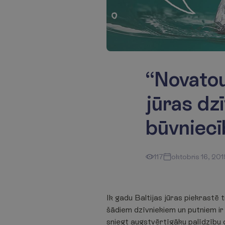
“Novatou
jūras dz
būvniecī
117
oktobris 16, 201
Ik gadu Baltijas jūras piekrastē t
šādiem dzīvniekiem un putniem ir
sniegt augstvērtīgāku palīdzību c