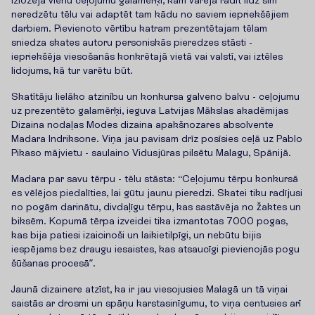
izlozēja vienu ceļojumu galamērķi, kam varēja radīt līdz šim
neredzētu tēlu vai adaptēt tam kādu no saviem iepriekšējiem
darbiem. Pievienoto vērtību katram prezentētajam tēlam
sniedza skates autoru personiskās pieredzes stāsti -
iepriekšēja viesošanās konkrētajā vietā vai valstī, vai iztēles
lidojums, kā tur varētu būt.
Skatītāju lielāko atzinību un konkursa galveno balvu - ceļojumu
uz prezentēto galamērķi, ieguva Latvijas Mākslas akadēmijas
Dizaina nodaļas Modes dizaina apakšnozares absolvente
Madara Indriksone. Viņa jau pavisam drīz posīsies ceļā uz Pablo
Pikaso mājvietu - saulaino Vidusjūras pilsētu Malagu, Spānijā.
Madara par savu tērpu - tēlu stāsta: “Ceļojumu tērpu konkursā
es vēlējos piedalīties, lai gūtu jaunu pieredzi. Skatei tiku radījusi
no pogām darinātu, divdaļīgu tērpu, kas sastāvēja no žaktes un
biksēm. Kopumā tērpa izveidei tika izmantotas 7000 pogas,
kas bija patiesi izaicinoši un laikietilpīgi, un nebūtu bijis
iespējams bez draugu iesaistes, kas atsaucīgi pievienojās pogu
šūšanas procesā”.
Jaunā dizainere atzīst, ka ir jau viesojusies Malagā un tā viņai
saistās ar drosmi un spāņu karstasinīgumu, to viņa centusies arī