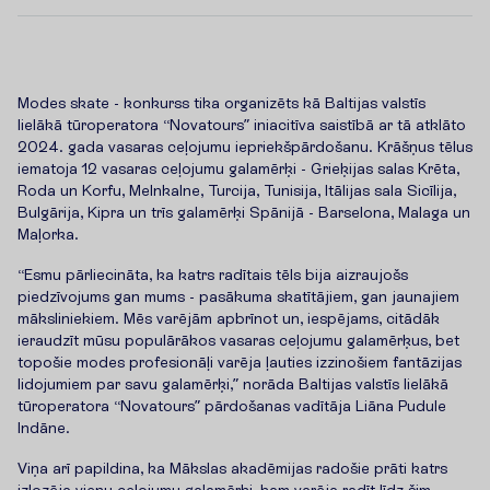
Modes skate - konkurss tika organizēts kā Baltijas valstīs
lielākā tūroperatora “Novatours” iniacitīva saistībā ar tā atklāto
2024. gada vasaras ceļojumu iepriekšpārdošanu. Krāšņus tēlus
iematoja 12 vasaras ceļojumu galamērķi - Grieķijas salas Krēta,
Roda un Korfu, Melnkalne, Turcija, Tunisija, Itālijas sala Sicīlija,
Bulgārija, Kipra un trīs galamērķi Spānijā - Barselona, Malaga un
Maļorka.
“Esmu pārliecināta, ka katrs radītais tēls bija aizraujošs
piedzīvojums gan mums - pasākuma skatītājiem, gan jaunajiem
māksliniekiem. Mēs varējām apbrīnot un, iespējams, citādāk
ieraudzīt mūsu populārākos vasaras ceļojumu galamērķus, bet
topošie modes profesionāļi varēja ļauties izzinošiem fantāzijas
lidojumiem par savu galamērķi,” norāda Baltijas valstīs lielākā
tūroperatora “Novatours” pārdošanas vadītāja Liāna Pudule
Indāne.
Viņa arī papildina, ka Mākslas akadēmijas radošie prāti katrs