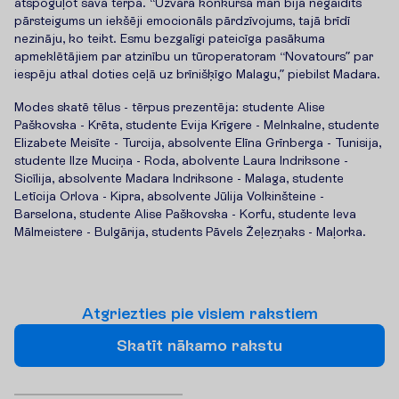
atspoguļot savā tērpā. “Uzvara konkursā man bija negaidīts
pārsteigums un iekšēji emocionāls pārdzīvojums, tajā brīdī
nezināju, ko teikt. Esmu bezgalīgi pateicīga pasākuma
apmeklētājiem par atzinību un tūroperatoram “Novatours” par
iespēju atkal doties ceļā uz brīnišķīgo Malagu,” piebilst Madara.
Modes skatē tēlus - tērpus prezentēja: studente Alise
Paškovska - Krēta, studente Evija Krīgere - Melnkalne, studente
Elizabete Meisīte - Turcija, absolvente Elīna Grīnberga - Tunisija,
studente Ilze Muciņa - Roda, abolvente Laura Indriksone -
Sicīlija, absolvente Madara Indriksone - Malaga, studente
Letīcija Orlova - Kipra, absolvente Jūlija Volkinšteine -
Barselona, studente Alise Paškovska - Korfu, studente Ieva
Mālmeistere - Bulgārija, students Pāvels Žeļezņaks - Maļorka.
A
t
g
r
i
e
z
t
i
e
s
p
i
e
v
i
s
i
e
m
r
a
k
s
t
i
e
m
S
k
a
t
ī
t
n
ā
k
a
m
o
r
a
k
s
t
u