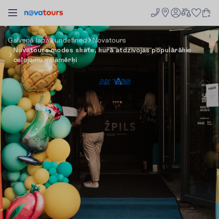
G
a
l
v
e
n
ā
l
a
p
a
undefined
Novatours
Novatours modes skate, kurā atdzīvojas populārākie
ceļojumu galamērķi