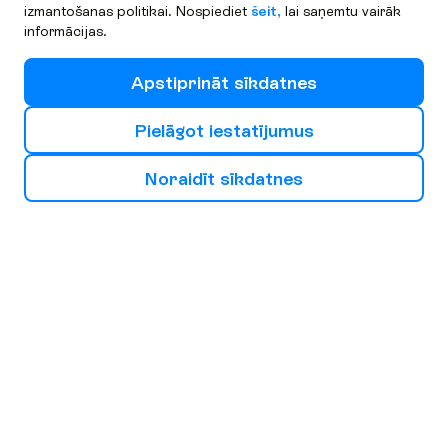
izmantošanas politikai. Nospiediet
šeit,
lai saņemtu vairāk
informācijas.
A
p
s
t
i
p
r
i
n
ā
t
s
ī
k
d
a
t
n
e
s
P
i
e
l
ā
g
o
t
i
e
s
t
a
t
ī
j
u
m
u
s
N
o
r
a
i
d
ī
t
s
ī
k
d
a
t
n
e
s
I
z
v
ē
l
i
e
s
s
a
v
u
n
ā
k
a
m
o
b
r
ī
v
d
i
e
n
u
g
a
l
a
m
ē
r
ķ
i
Eiropa
Āfrika
Āzija
Bulgārija
Kipra
Spānija
Burgasa
Larnaka
Malaga
Barselona