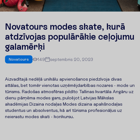
Novatours modes skate, kurā
atdzīvojas populārākie ceļojumu
galamērķi
149
septembris 20, 2023
Novatours
Aizvadītajā nedēļā unikālu apvienošanos piedzīvoja divas
attālas, bet tomēr vienotas uzņēmējdarbības nozares - mode un
tūrisms. Radošas atmosfēras pildīto Tallinas kvartāla Angāru uz
dienu pārņēma modes gars, pulcējot Latvijas Mākslas
akadēmijas Dizaina nodaļas Modes dizaina apakšnodaļas
studentus un absolventus, kā arī tūrisma profesionāļus uz
neierastu modes skati - konkursu.