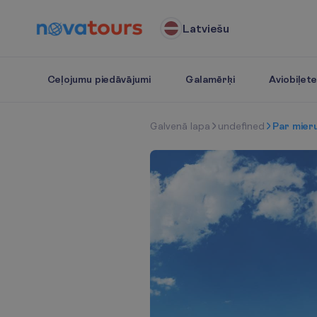
Latviešu
Ceļojumu piedāvājumi
Galamērķi
Aviobiļet
G
a
l
v
e
n
ā
l
a
p
a
undefined
Par mieru