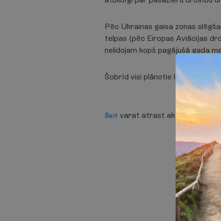
Pēc Ukrainas gaisa zonas slēgšana
telpas (pēc Eiropas Aviācijas dr
nelidojam kopš pagājušā gada ma
Šobrīd visi plānotie lidojumi not
varat atrast aktuālo informā
Šeit
A
t
g