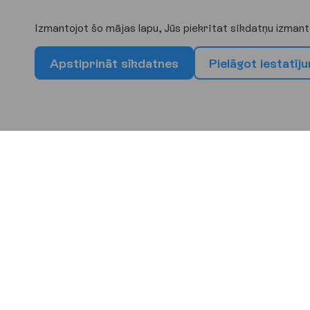
Izmantojot šo mājas lapu, Jūs piekrītat sīkdatņu izmant
A
p
s
t
i
p
r
i
n
ā
t
s
ī
k
d
a
t
n
e
s
P
i
e
l
ā
g
o
t
i
e
s
t
a
t
ī
j
u
I
z
v
ē
l
i
e
s
s
a
v
u
n
ā
k
a
m
o
Eiropa
Āfrika
Āzi
Bulgārija
Kipra
Spānij
Burgasa
Larnaka
Malaga
Barselo
Maljork