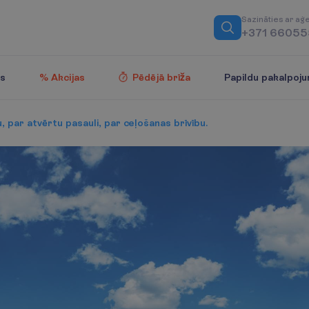
S
a
z
i
n
ā
t
i
e
s
a
r
a
ģ
+371 6605
Papildu pakalpoju
es
% Akcijas
Pēdējā brīža
, par atvērtu pasauli, par ceļošanas brīvību.