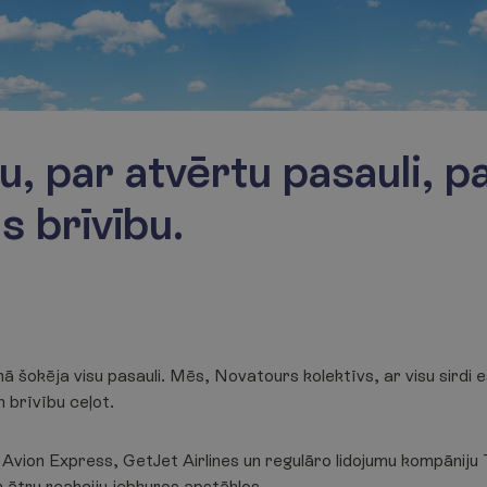
u, par atvērtu pasauli, p
s brīvību.
ā šokēja visu pasauli. Mēs, Novatours kolektīvs, ar visu sirdi
n brīvību ceļot.
vion Express, GetJet Airlines un regulāro lidojumu kompāniju 
n ātru reakciju jebkuros apstākļos.