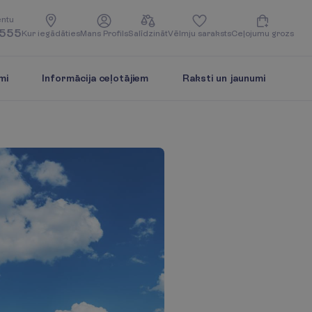
e
n
t
u
5555
K
u
r
i
e
g
ā
d
ā
t
i
e
s
M
a
n
s
P
r
o
f
i
l
s
S
a
l
ī
d
z
i
n
ā
t
V
ē
l
m
j
u
s
a
r
a
k
s
t
s
C
e
ļ
o
j
u
m
u
g
r
o
z
s
mi
Informācija ceļotājiem
Raksti un jaunumi