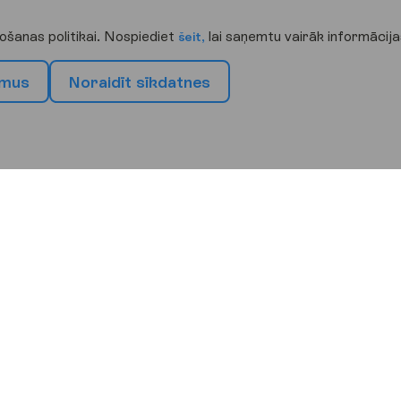
ošanas politikai. Nospiediet
lai saņemtu vairāk informācija
šeit,
m
u
s
N
o
r
a
i
d
ī
t
s
ī
k
d
a
t
n
e
s
b
r
ī
v
d
i
e
n
u
g
a
l
a
m
ē
r
ķ
i
ja
a
Grieķija
Itālija
Melnkalne
Korfu
Sicīlija
Tivata
na
Krēta
a