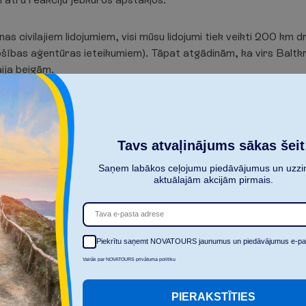
s civilajiem lidojumiem, visi mūsu lidojumi tiek veikti 200 km 
ošības aģentūras ieteikumiem). Tāpat atgādinām, ka virs Baltkr
ija beigām.
iks saskaņā ar grafiku. Jums tiks ziņots par jebkādām izmaiņām.
Tavs atvaļinājums sākas šeit
ciju par drošu ceļošanu.
Saņem labākos ceļojumu piedāvājumus un uzzin
aktuālajām akcijām pirmais.
r
i
e
z
t
i
e
s
p
i
e
v
i
s
i
e
m
r
a
k
s
t
i
e
m
S
k
a
t
ī
t
n
ā
k
a
m
o
r
a
k
s
t
Piekrītu saņemt NOVATOURS jaunumus un piedāvājumus e-pa
Vairāk par NOVATOURS privātuma politiku
PIERAKSTĪTIES