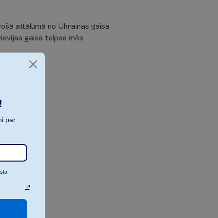
drošā attālumā no Ukrainas gaisa
ievijas gaisa telpas mēs
!
i par
u
stā.