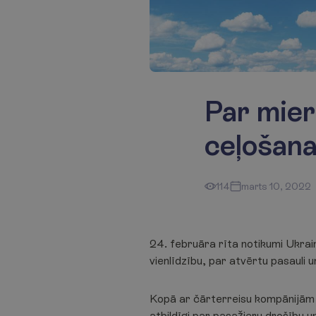
Par mier
ceļošana
114
marts 10, 2022
24. februāra rīta notikumi Ukrain
vienlīdzību, par atvērtu pasauli u
Kopā ar čārterreisu kompānijām A
atbildīgi par pasažieru drošību u