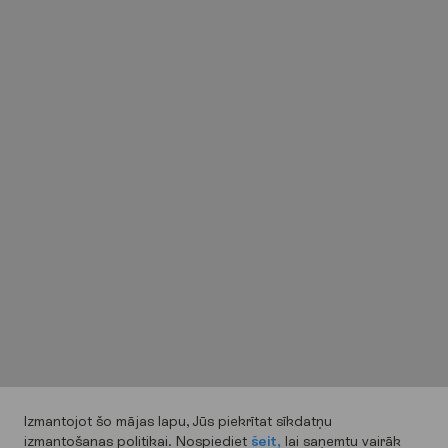
Izmantojot šo mājas lapu, Jūs piekrītat sīkdatņu
izmantošanas politikai. Nospiediet
šeit,
lai saņemtu vairāk