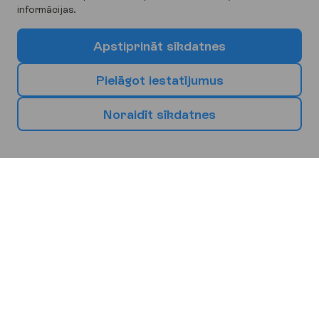
informācijas.
A
p
s
t
i
p
r
i
n
ā
t
s
ī
k
d
a
t
n
e
s
P
i
e
l
ā
g
o
t
i
e
s
t
a
t
ī
j
u
m
u
s
N
o
r
a
i
d
ī
t
s
ī
k
d
a
t
n
e
s
I
z
v
ē
l
i
e
s
s
a
v
u
n
ā
k
a
m
o
b
r
ī
v
d
i
e
n
u
g
a
l
a
m
ē
r
ķ
i
Eiropa
Āfrika
Āzija
Bulgārija
Kipra
Spānija
Burgasa
Larnaka
Malaga
Barselona
Maljorka