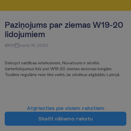
Paziņojums par ziemas W19-20
lidojumiem
131
marts 16, 2020
Sekojot valdības ieteikumiem, Novatours ir atcēlis
čarterlidojumus līdz pat W19-20 ziemas sezonas beigām.
Tuvākie regulārie reisi tiks veikti, lai cilvēkus atgādātu Latvijā.
A
t
g
r
i
e
z
t
i
e
s
p
i
e
v
i
s
i
e
m
r
a
k
s
t
i
e
m
S
k
a
t
ī
t
n
ā
k
a
m
o
r
a
k
s
t
u