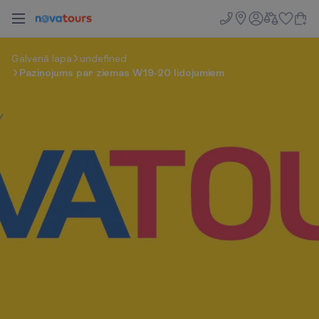
G
a
l
v
e
n
ā
l
a
p
a
undefined
Paziņojums par ziemas W19-20 lidojumiem