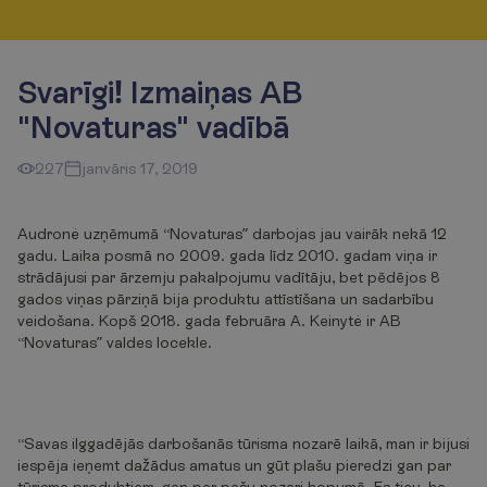
Svarīgi! Izmaiņas AB
"Novaturas" vadībā
227
janvāris 17, 2019
Audronė uzņēmumā “Novaturas” darbojas jau vairāk nekā 12
gadu. Laika posmā no 2009. gada līdz 2010. gadam viņa ir
strādājusi par ārzemju pakalpojumu vadītāju, bet pēdējos 8
gados viņas pārziņā bija produktu attīstīšana un sadarbību
veidošana. Kopš 2018. gada februāra A. Keinytė ir AB
“Novaturas” valdes locekle.
“Savas ilggadējās darbošanās tūrisma nozarē laikā, man ir bijusi
iespēja ieņemt dažādus amatus un gūt plašu pieredzi gan par