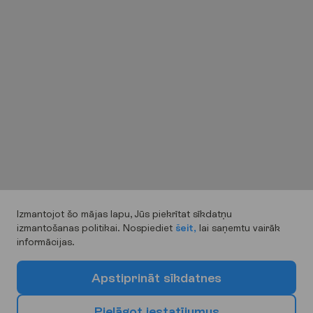
Izmantojot šo mājas lapu, Jūs piekrītat sīkdatņu
izmantošanas politikai. Nospiediet
šeit,
lai saņemtu vairāk
informācijas.
A
p
s
t
i
p
r
i
n
ā
t
s
ī
k
d
a
t
n
e
s
P
i
e
l
ā
g
o
t
i
e
s
t
a
t
ī
j
u
m
u
s