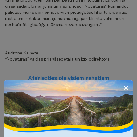
tūrisma produktiem, gan par pašu nozari kopumā. Es ticu, ka
cieša sadarbība ar jums un visu zinošo “Novaturas” komandu,
palīdzēs mums apmierināt arvien pieaugošās klientu prasības,
rast piemērotākos risinājumus mainīgajām klientu vēlmēm un
nodrošināt ilgtspējīgu tūrisma nozares izaugsmi.”
Audronė Keinytė
“Novaturas” valdes priekšsēdētāja un izpilddirektore
A
t
g
r
i
e
z
t
i
e
s
p
i
e
v
i
s
i
e
m
r
a
k
s
t
i
e
m
S
k
a
t
ī
t
n
ā
k
a
m
o
r
a
k
s
t
u