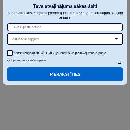
Tavs atvaļinājums sākas šeit!
Saņem labākos ceļojumu piedāvājumus un uzzini par aktuālajām akcijām
pirmais.
Aktuālākie ceļojumi
Piekrītu saņemt NOVATOURS jaunumus un piedāvājumus e-pastā.
Vairāk par NOVATOURS privātuma politiku
PIERAKSTĪTIES