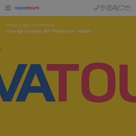
G
a
l
v
e
n
ā
l
a
p
a
undefined
Svarīgi! Izmaiņas AB "Novaturas" vadībā