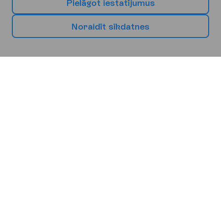
P
i
e
l
ā
g
o
t
i
e
s
t
a
t
ī
j
u
m
u
s
N
o
r
a
i
d
ī
t
s
ī
k
d
a
t
n
e
s
I
z
v
ē
l
i
e
s
s
a
v
u
n
ā
k
a
m
o
b
r
ī
v
d
i
e
n
u
g
a
l
a
m
ē
r
ķ
i
Eiropa
Āfrika
Āzija
Bulgārija
Kipra
Spānija
Burgasa
Larnaka
Malaga
Barselona
Maljorka
Grieķija
Itālija
Melnkalne
Korfu
Sicīlija
Tivata
Krēta