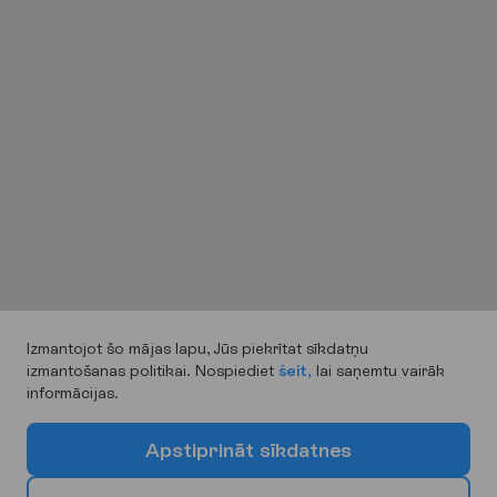
Izmantojot šo mājas lapu, Jūs piekrītat sīkdatņu
izmantošanas politikai. Nospiediet
šeit,
lai saņemtu vairāk
informācijas.
A
p
s
t
i
p
r
i
n
ā
t
s
ī
k
d
a
t
n
e
s