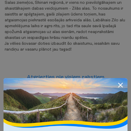
Salas ziemeļos, Skinari reģionā, ir viens no pievilcīgākajiem un
skaistākajiem dabas veidojumiem - Zilās alas. To nosaukums ir
saistīts ar spilgtajiem, gaiši zilajiem ūdens toņiem, kas
atgaismojas piekrastē esošajās arkveida alās. Labākais Zilo alu
apmeklējuma laiks ir agrs rīts, jo tad rīta saule savā īpašajā
spožumā atgaismojas uz alas sienām, radot neaprakstāmi
skaistas un iespaidīgas krāsu nianšu spēles.
Ja vēlies šovasar doties izbaudīt šo skaistumu, iesakām savu
randiņu ar vasaru plānot jau tagad!
A
t
g
r
i
e
z
t
i
e
s
p
i
e
v
i
s
i
e
m
r
a
k
s
t
i
e
m
S
k
a
t
ī
t
n
ā
k
a
m
o
r
a
k
s
t
u