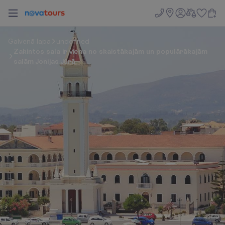
G
a
l
v
e
n
ā
l
a
p
a
undefined
Zakintos sala ir viena no skaistākajām un populārākajām
salām Jonijas Jūrā