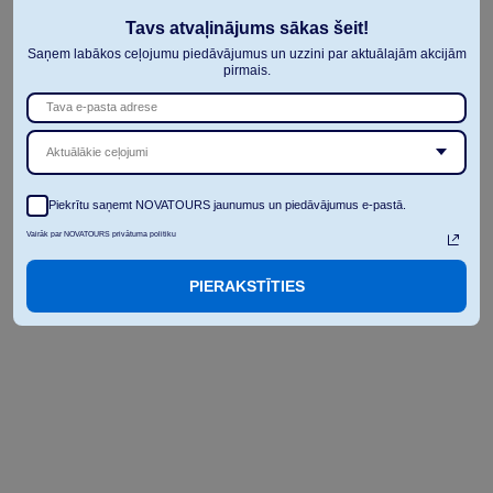
Tavs atvaļinājums sākas šeit!
Saņem labākos ceļojumu piedāvājumus un uzzini par aktuālajām akcijām
pirmais.
Aktuālākie ceļojumi
Piekrītu saņemt NOVATOURS jaunumus un piedāvājumus e-pastā.
Vairāk par NOVATOURS privātuma politiku
PIERAKSTĪTIES