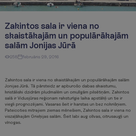
Zakintos sala ir viena no
skaistākajām un populārākajām
salām Jonijas Jūrā
258
februāris 29, 2016
Zakintos sala ir viena no skaistākajām un populārākajām salām
Jonijas Jūrā. Tā pārsteidz ar apburošo dabas skaistumu,
kristāliski dzidrām pludmalēm un omulīgām pilsētiņām. Zakintos
salā ir Vidusjūras reģionam raksturīgie laika apstākļi un tie ir
viegli prognozējami. Vasaras šeit ir karstas un bez nokrišņiem.
Pateicoties mitrajiem ziemas mēnešiem, Zakintos sala ir viena no
viszaļākajām Grieķijas salām. Šeit labi aug olīvas, citrusaugļi un
vīnogas.