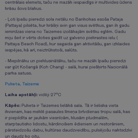
centrālais elemets, taču ne mazāk iespaidīgs ir multivides ūdens
krāsu šovs blakus.
- Ļoti īpašu pieredzi sola netālu no Bankokas esoša Pataja
(Pattaya) pilsēta, kur krāšņi svin gan visus svētkus, gan ik gadu
iemirdzas viena no Taizemes izcilākajām svētku eglēm. Gadu
miju šeit ir vērts doties gaidīt uz galveno piekrastes ielu (
Pattaya Beach Road), kur sagaida gan aktivitāšu, gan izklaides
iespējas, kā arī, neiztrūkstoši, salūts.
- Miepilnāku un pieklusinātāku, taču ne mazāk īpašu pieredzi
var gūt Kočangā (Koh Chang) - salā, kurai piešķirts Nacionālā
parka satuss.
Puketa, Taizeme
Laika apstākļi:
vidēji 27°C
Kāpēc:
Puketa ir Taizemes lielākā sala. Tā ir lieliska vieta
ikvienam, kas meklē pasaules līmeņa brīvdienas tropu salā, kas
ir piepildīta ar jaukām viesnīcām, klusām pludmalēm,
starptautisko lidostu, kārdinošiem ēdieniem un restorāniem,
pārsteidzošu dabu, kultūras daudzveidību, pulsējošu naktsdzīvi
un daudz ko citu.