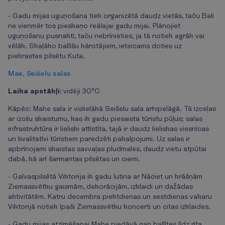
- Gadu mijas uguņošana tiek organizētā daudz vietās, taču Bali
ne vienmēr tos pieskaņo reālajai gadu mijai. Plānojiet
uguņošanu pusnaktī, taču nebrīnieties, ja tā notiek agrāk vai
vēlāk. Skaļāko ballīšu kārotājiem, ieteicams doties uz
piekrastes pilsētu Kuta.
Mae, Seišelu salas
Laika apstākļi:
vidēji 30°C
Kāpēc: Mahe sala ir vislielākā Seišelu sala arhipelāgā. Tā izceļas
ar izcilu skaistumu, kas ik gadu piesaista tūristu pūļus; salas
infrastruktūra ir lieliski attīstīta, tajā ir daudz lieliskas viesnīcas
un kvalitatīvi tūristiem paredzēti pakalpojumi. Uz salas ir
apbrīnojami skaistas savvaļas pludmales, daudz vietu atpūtai
dabā, kā arī šarmantas pilsētas un ciemi.
- Galvaspilsētā Viktorija ik gadu lutina ar Nāciet un krāšņām
Ziemassvētku gaismām, dekorācijām, izklaidi un dažādas
aktivitātēm. Katru decembra piektdienas un sestdienas vakaru
Viktorijā notiek īpaši Ziemassvētku koncerti un citas izklaides.
- Gadu mijas atzīmēšanai Mahe piedāvā gan ballītes līdz rīta