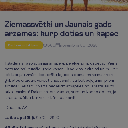
Ziemassvētki un Jaunais gads
ārzemēs: kurp doties un kāpēc
860
novembris 30, 2023
Padomi ceļotājiem
Ikgadējais rasols, pīrāgi ar speķi, pelēkie zirņi, cepetis, “Viens
pats mājās”, tumšie, garie vakari - kad viss ir skaisti un mīļi, tik
ļoti labi jau zināmi, bet prātu kņudina doma, ka vismaz reizi
gribētos citādāk, varbūt eksotiskāk, varbūt ceļojumā, prom
siltumā? Reizēm ir vērts nedaudz atkāpties no ierastā, lai to
atkal iemīlētu! Dalāmies ieteikumos, kurp un kāpēc doties, ja
ierasto svētku burzmu ir kāre pamainīt.
Dubaija, AAE
Laika apstākļi:
25°C - 28°C
Kāpēc:
Dubaija ir kā nebeidzami pārsteidzoša brīnumu