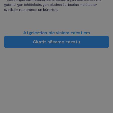
gaismai gan iekštelpās, gan pludmalēs, īpašas maltītes ar
svinībām restorānos un kūrortos.
A
t
g
r
i
e
z
t
i
e
s
p
i
e
v
i
s
i
e
m
r
a
k
s
t
i
e
m
S
k
a
t
ī
t
n
ā
k
a
m
o
r
a
k
s
t
u