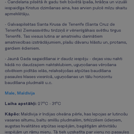
- Candelaria pilsētā ik gadu tiek būvētā īpaša, krāšņa un vizuāli
iespaidīga Kristus dzimšanas aina, kas arvien pulcē milzu skaitu
apmeklētāju.
- Galvaspilsētas Santa Krusa de Tenerife (Santa Cruz de
Tenerife) Ziemassvētku tirdziņš ir vērienīgākais svētku tirgus
Tenerifē. Tas viesus lutina ar amatnieku darinātiem
amatniecības izstrādājumiem, plašu dāvanu klāstu un, protams,
gardiem ēdieniem.
- Jaunā Gada sagaidīšanai ir daudz iespēju - dejas visu nakti
kādā no daudzajiem naktsklubiem, uguņošanas vērošana
cilvēkiem pidītās ielās, relaksējošas atpūtas baudīšana
pasaules klases viesnīcā, uguņošanas un tālu horizontu
baudīšana pludmalē u.c.
Male, Maldīvija
Laika apstākļi:
27°C - 31°C
Kāpēc:
Maldīvija ir Indijas okeāna pērle, kas lepojas ar lutinošu
vasaras siltumu, baltu smilšu pludmalēm, tirkīzziliem ūdeņiem,
augstas kvalitātes atpūtas iespējām, bagātīgām aktivitāšu
iespējām un rāmu mieru. Tā tiek uzskatīta par vienu no pasaules