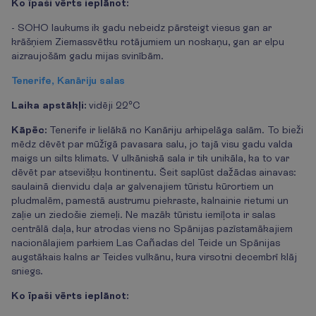
Ko īpaši vērts ieplānot:
- SOHO laukums ik gadu nebeidz pārsteigt viesus gan ar
krāšņiem Ziemassvētku rotājumiem un noskaņu, gan ar elpu
aizraujošām gadu mijas svinībām.
Tenerife, Kanāriju salas
Laika apstākļi:
vidēji 22°C
Kāpēc:
Tenerife ir lielākā no Kanāriju arhipelāga salām. To bieži
mēdz dēvēt par mūžīgā pavasara salu, jo tajā visu gadu valda
maigs un silts klimats. V ulkāniskā sala ir tik unikāla, ka to var
dēvēt par atsevišķu kontinentu. Šeit saplūst dažādas ainavas:
saulainā dienvidu daļa ar galvenajiem tūristu kūrortiem un
pludmalēm, pamestā austrumu piekraste, kalnainie rietumi un
zaļie un ziedošie ziemeļi. Ne mazāk tūristu iemīļota ir salas
centrālā daļa, kur atrodas viens no Spānijas pazīstamākajiem
nacionālajiem parkiem Las Cañadas del Teide un Spānijas
augstākais kalns ar Teides vulkānu, kura virsotni decembrī klāj
sniegs.
Ko īpaši vērts ieplānot: