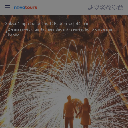
G
a
l
v
e
n
ā
l
a
p
a
undefined
Padomi ceļotājiem
Ziemassvētki un Jaunais gads ārzemēs: kurp doties un
kāpēc