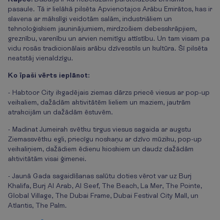
pasaule. Tā ir lielākā pilsēta Apvienotajos Arābu Emirātos, kas ir
slavena ar mākslīgi veidotām salām, industriāliem un
tehnoloģiskiem jauninājumiem, mirdzošiem debesskrāpjiem,
greznību, varenību un arvien nemitīgu attīstību. Un tam visam pa
vidu rosās tradicionālais arābu dzīvesstils un kultūra. Šī pilsēta
neatstāj vienaldzīgu.
Ko īpaši vērts ieplānot:
- Habtoor City ikgadējais ziemas dārzs priecē viesus ar pop-up
veikaliem, dažādām aktivitātēm lieliem un maziem, jautrām
atrakcijām un dažādām ēstuvēm.
- Madinat Jumeirah svētku tirgus viesus sagaida ar augstu
Ziemassvētku egli, priecīgu noskaņu ar dzīvo mūziku, pop-up
veikaliņiem, dažādiem ēdienu kioskiem un daudz dažādām
aktivitātām visai ģimenei.
- Jaunā Gada sagaidīšanas salūtu doties vērot var uz Burj
Khalifa, Burj Al Arab, Al Seef, The Beach, La Mer, The Pointe,
Global Village, The Dubai Frame, Dubai Festival City Mall, un
Atlantis, The Palm.