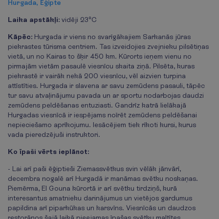
Hurgada, Ēģipte
Laika apstākļi:
vidēji 23°C
Kāpēc:
Hurgada ir viens no svarīgākajiem Sarkanās jūras
piekrastes tūrisma centriem. Tas izveidojies zvejnieku pilsētiņas
vietā, un no Kairas to šķir 450 km. Kūrorts ieņem vienu no
pirmajām vietām pasaulē viesnīcu skaita ziņā. Pilsēta, kuras
piekrastē ir vairāk nekā 200 viesnīcu, vēl aizvien turpina
attīstīties. Hurgada ir slavena ar savu zemūdens pasauli, tāpēc
tur savu atvaļinājumu pavada un ar sportu nodarbojas daudzi
zemūdens peldēšanas entuziasti. Gandrīz katrā lielākajā
Hurgadas viesnīcā ir iespējams noīrēt zemūdens peldēšanai
nepieciešamo aprīkojumu. Iesācējiem tiek rīkoti kursi, kurus
vada pieredzējuši instruktori.
Ko īpaši vērts ieplānot:
- Lai arī paši ēģiptieši Ziemassvētkus svin vēlāk jānvārī,
decembra nogalē arī Hurgadā ir manāmas svētku noskaņas.
Piemērma, El Gouna kūrortā ir arī svētku tirdziņš, kurā
interesantus amatnieku darinājumus un vietējos gardumus
papildina arī piparkūkas un karsvīns. Viesnīcās un daudzos
restorānos šajā laikā pieejamas īpašas svētku maltītes.