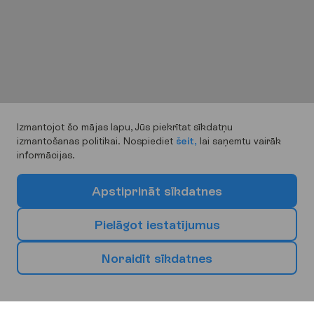
Izmantojot šo mājas lapu, Jūs piekrītat sīkdatņu
izmantošanas politikai. Nospiediet
šeit,
lai saņemtu vairāk
informācijas.
A
p
s
t
i
p
r
i
n
ā
t
s
ī
k
d
a
t
n
e
s
P
i
e
l
ā
g
o
t
i
e
s
t
a
t
ī
j
u
m
u
s
N
o
r
a
i
d
ī
t
s
ī
k
d
a
t
n
e
s
I
z
v
ē
l
i
e
s
s
a
v
u
n
ā
k
a
m
o
b
r
ī
v
d
i
e
n
u
g
a
l
a
m
ē
r
ķ
i