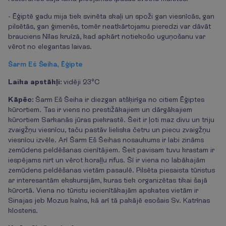
- Ēģiptē gadu mija tiek svinēta skaļi un spoži gan viesnīcās, gan
pilsētās, gan ģimenēs, tomēr neatkārtojamu pieredzi var dāvāt
brauciens Nīlas kruīzā, kad apkārt notiekošo uguņošanu var
vērot no elegantas laivas.
Šarm Eš Šeiha, Ēģipte
Laika apstākļi:
vidēji 23°C
Kāpēc:
Šarm Eš Šeiha ir diezgan atšķirīga no citiem Ēģiptes
kūrortiem. Tas ir viens no prestižākajiem un dārgākajiem
kūrortiem Sarkanās jūras piekrastē. Šeit ir ļoti maz divu un triju
zvaigžņu viesnīcu, taču pastāv lieliska četru un piecu zvaigžņu
viesnīcu izvēle. Arī Šarm Eš Šeihas nosaukums ir labi zināms
zemūdens peldēšanas cienītājiem. Šeit pavisam tuvu krastam ir
iespējams nirt un vērot koraļļu rifus. Šī ir viena no labākajām
zemūdens peldēšanas vietām pasaulē. Pilsēta piesaista tūristus
ar interesantām ekskursijām, kuras tiek organizētas tikai šajā
kūrortā. Viena no tūristu iecienītākajām apskates vietām ir
Sinajas jeb Mozus kalns, kā arī tā pakājē esošais Sv. Katrīnas
klosteris.