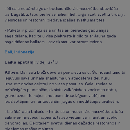
- Šī sala nepārsteigs ar tradicionālo Ziemassvētku aktivitāšu
pārbagātību, taču pie lielveikaliem tiek organizēti svētku tirdziņi,
viesnīcas un restorāni piedāvā īpašas svētku maltītes.
- Puketa ir pludmaļu sala un tas arī pierādās gadu mijas
sagaidīšanā, kad teju visa piekraste ir pildīta ar Jaunā gada
sagaidīšanas ballītēm - sev tīkamu var atrast ikviens.
Bali, Indonēzija
Laika apstākļi:
vidēji 27°C
Kāpēc:
Bali salu bieži dēvē arī par dievu salu. Šo nosaukumu tā
ieguvusi sava unikālā skaistuma un atmosfēras dēļ, kuru
izbaudīt dodas ceļotāji no visas pasaules. Sala izceļas ar
brīnišķīgām pludmalēm, skaistu vulkāniskas izcelsmes dabu,
grandioziem tempļiem, neticami draudzīgiem vietējiem
iedzīvotājiem un fantastiskām jogas un meditācijas praksēm.
- Lielākā daļa baliešu ir hinduisti un nesvin Ziemassvētkus, taču
salā ir arī kristiešu kopiena, tāpēc vietām var manīt arī svēku
dekorācijas. Ceļotājiem svētku dienās dažādos restorānos ir
pieejamas īpašas maltītes.