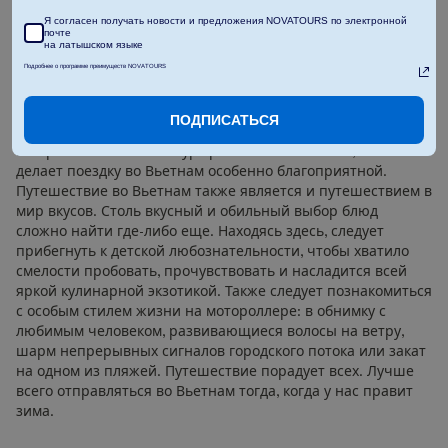
Я согласен получать новости и предложения NOVATOURS по электронной
почте
на латышском языке
Вьетнам
Подробнее о программе преимуществ NOVATOURS
Сильные чувства, старт, магия, привлечение денег – в
ПОДПИСАТЬСЯ
нумерологии все эти слова обозначаются буквой «S»,
которая похожа на контур красочного Вьетнама, что
делает поездку во Вьетнам особенно благоприятной.
Путешествие во Вьетнам также является и путешествием в
мир вкусов. Столь вкусный и обильный выбор блюд
сложно найти где-либо еще. Находясь здесь, следует
прибегнуть к детской любознательности, чтобы хватило
смелости пробовать, прочувствовать и насладится всей
яркой кулинарной экзотикой. Также следует познакомиться
с особым стилем жизни на мотороллере: в обнимку с
любимым человеком, развивающиеся волосы на ветру,
шарм непрерывных сигналов городского потока или закат
на одном из пляжей. Путешествие порадует всех. Лучше
всего отправляться во Вьетнам тогда, когда у нас правит
зима.