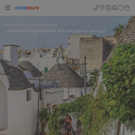
Н
а
г
л
а
в
н
у
ю
Интересное
Лучшие направления для медового месяца