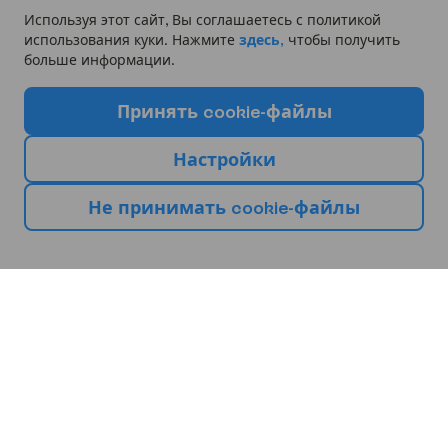
Используя этот сайт, Вы соглашаетесь с политикой
использования куки. Нажмите
здесь,
чтобы получить
больше информации.
П
р
и
н
я
т
ь
c
o
o
k
i
e
-
ф
а
й
л
ы
Н
а
с
т
р
о
й
к
и
Н
е
п
р
и
н
и
м
а
т
ь
c
o
o
k
i
e
-
ф
а
й
л
ы
В
ы
б
е
р
и
т
е
с
в
о
е
с
л
е
д
у
ю
щ
е
е
п
у
т
е
ш
е
с
т
в
и
е
Европа
Африка
Азия
Болгария
Кипр
Испания