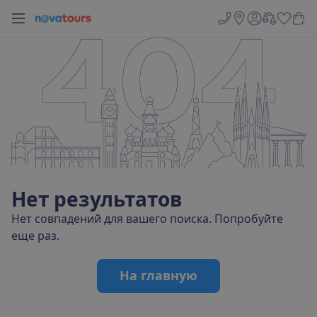
Н
е
т
р
е
з
у
л
ь
т
а
т
о
в
Н
е
т
с
о
в
п
а
д
е
н
и
й
д
л
я
в
а
ш
е
г
о
п
о
и
с
к
а
.
П
о
п
р
о
б
у
й
т
е
е
щ
е
р
а
з
.
Н
а
г
л
а
в
н
у
ю