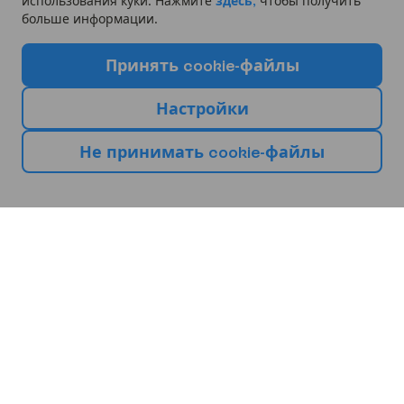
использования куки. Нажмите
здесь,
чтобы получить
больше информации.
П
р
и
н
я
т
ь
c
o
o
k
i
e
-
ф
а
й
л
ы
Н
а
с
т
р
о
й
к
и
Н
е
п
р
и
н
и
м
а
т
ь
c
o
o
k
i
e
-
ф
а
й
л
ы
В
ы
б
е
р
и
т
е
с
в
о
е
с
л
е
д
у
ю
щ
е
е
п
у
т
е
ш
е
с
т
в
и
е
Европа
Африка
Азия
Болгария
Кипр
Испания
Бургас
Ларнака
Малага
Барселона