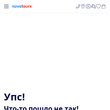
У
п
с
!
Ч
т
о
-
т
о
п
о
ш
л
о
н
е
т
а
к
!