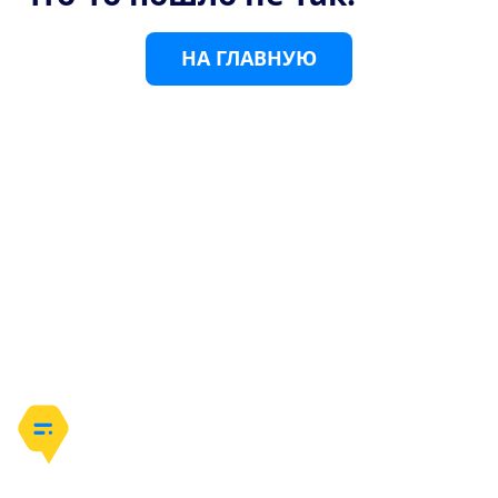
Н
А
Г
Л
А
В
Н
У
Ю