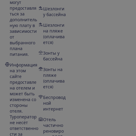
могут
предоставля
Шезлонги
ться за
у бассейна
дополнитель
Шезлонги
ную плату в
на пляже
зависимости
(оплачива
от
ется)
выбранного
плана
Зонты у
питания.
бассейна
Информация
Зонты на
на этом
пляже
сайте
(оплачива
предоставле
ется)
на отелем и
может быть
Беспровод
изменена со
ной
стороны
интернет
отеля.
Туроператор
Отель
не несёт
частично
ответственно
реновиро
сти за