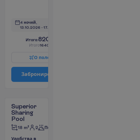
(индивидуальный)
П
о
д
р
о
б
н
е
е
4 ночей, 
13.10.2026
 - 
17.10.2026
820.00
И
т
о
г
о
:
€/чел.
И
т
о
г
о
1640.00
€/группу
О
п
о
л
е
т
е
З
а
б
р
о
н
и
р
о
в
а
т
ь
Superior
Sharing
Pool
2
18 m²
Полупансион
У
д
о
б
с
т
в
а
в