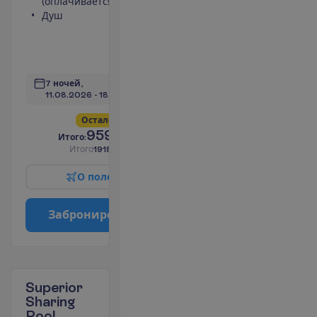
(оплачивается)
интернет
Душ
Джакузи
Кондиционер
(индивидуальный)
П
о
д
р
о
б
н
е
е
7 ночей, 
11.08.2026
 - 
18.08.2026
О
с
т
а
л
о
с
ь
в
с
е
г
о
2
!
959.00
И
т
о
г
о
:
€/чел.
И
т
о
г
о
1918.00
€/группу
О
п
о
л
е
т
е
З
а
б
р
о
н
и
р
о
в
а
т
ь
Superior
Sharing
Pool