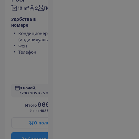
2
18 m²
Полупансион
У
д
о
б
с
т
в
а
в
н
о
м
е
р
е
Кондиционер
Сейф
(индивидуальный)
(оплачивается)
Фен
Туалет
Телефон
Балкон или
терраса
Выход к
баcсейну
П
о
д
р
о
б
н
е
е
3 ночей, 
17.10.2026
 - 
20.10.2026
969.00
И
т
о
г
о
:
€/чел.
И
т
о
г
о
1938.00
€/группу
О
п
о
л
е
т
е