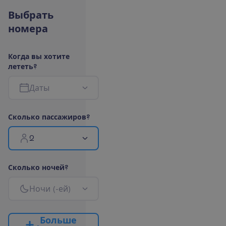
В
ы
б
р
а
т
ь
н
о
м
е
р
а
К
о
г
д
а
в
ы
х
о
т
и
т
е
л
е
т
е
т
ь
?
Д
а
т
ы
С
к
о
л
ь
к
о
п
а
с
с
а
ж
и
р
о
в
?
2
С
к
о
л
ь
к
о
н
о
ч
е
й
?
Н
о
ч
и
(
-
е
й
)
Б
о
л
ь
ш
е