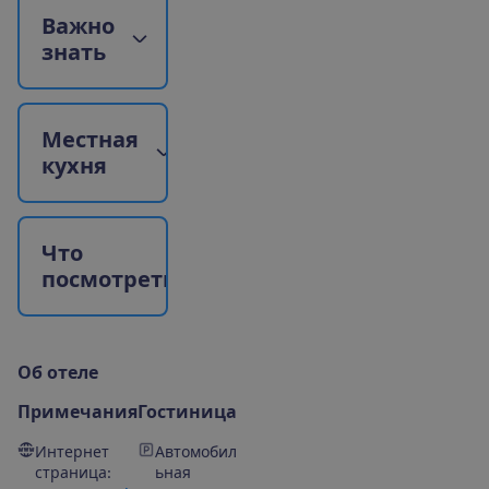
В
а
ж
н
о
з
н
а
т
ь
М
е
с
т
н
а
я
к
у
х
н
я
Ч
т
о
п
о
с
м
о
т
р
е
т
ь
?
О
б
о
т
е
л
е
Примечания
Гостиница
Интернет
Автомобил
страница:
ьная