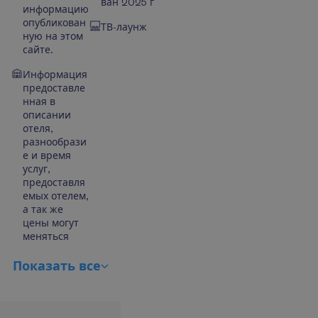
ван 2025 г
информацию
опубликован
ТВ-лаунж
ную на этом
сайте.
Информация
предоставле
нная в
описании
отеля,
разнообрази
е и время
услуг,
предоставля
емых отелем,
а так же
цены могут
меняться
П
о
к
а
з
а
т
ь
в
с
е