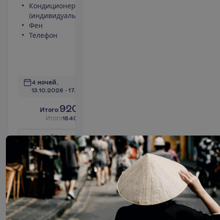
Кондиционер
Сейф
(индивидуальный)
(оплачивается)
Фен
Душ
Телефон
Туалет
Беспроводной
интернет
П
о
д
р
о
б
н
е
е
4 ночей, 
13.10.2026
 - 
17.10.2026
920.00
И
т
о
г
о
:
€/чел.
И
т
о
г
о
1840.00
€/группу
О
п
о
л
е
т
е
З
а
б
р
о
н
и
р
о
в
а
т
ь
Quad