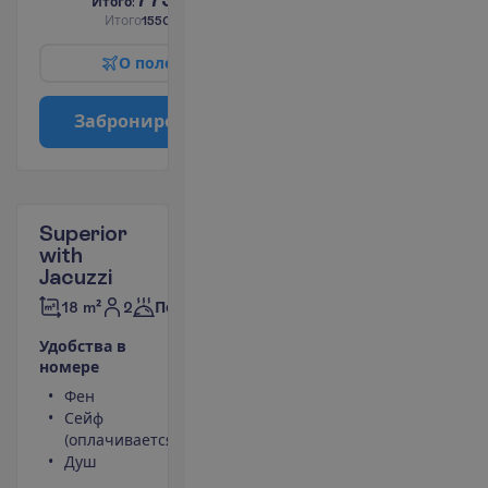
И
т
о
г
о
:
€/чел.
И
т
о
г
о
1550.00
€/группу
О
п
о
л
е
т
е
З
а
б
р
о
н
и
р
о
в
а
т
ь
Superior
with
Jacuzzi
2
18 m²
Полупансион
У
д
о
б
с
т
в
а
в
н
о
м
е
р
е
Фен
LCD телевизор
Сейф
Беспроводной
(оплачивается)
интернет
Душ
Джакузи
Кондиционер