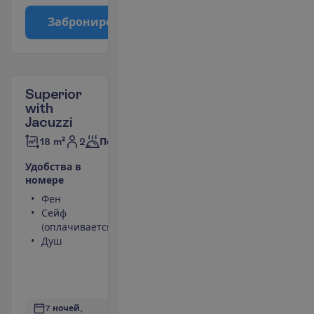
З
а
б
р
о
н
и
р
о
в
а
т
ь
Superior
with
Jacuzzi
2
18 m²
Полупансион
У
д
о
б
с
т
в
а
в
н
о
м
е
р
е
Фен
LCD телевизор
Сейф
Беспроводной
(оплачивается)
интернет
Душ
Джакузи
Кондиционер
(индивидуальный)
П
о
д
р
о
б
н
е
е
7 ночей, 