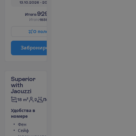
13.10.2026
 - 
20.10.2026
929.00
И
т
о
г
о
:
€/чел.
И
т
о
г
о
1858.00
€/группу
О
п
о
л
е
т
е
З
а
б
р
о
н
и
р
о
в
а
т
ь
Superior
with
Jacuzzi
2
18 m²
Полупансион
У
д
о
б
с
т
в
а
в
н
о
м
е
р
е
Фен
LCD телевизор
Сейф
Беспроводной