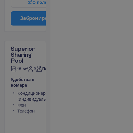
О
п
о
л
е
т
е
З
а
б
р
о
н
и
р
о
в
а
т
ь
Superior
Sharing
Pool
2
18 m²
Полупансион
У
д
о
б
с
т
в
а
в
н
о
м
е
р
е
Кондиционер
Сейф
(индивидуальный)
(оплачивается)
Фен
Туалет
Телефон
Балкон или
терраса
Выход к
баcсейну