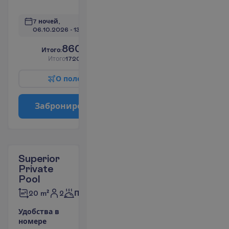
П
о
д
р
о
б
н
е
е
7 ночей, 
06.10.2026
 - 
13.10.2026
860.00
И
т
о
г
о
:
€/чел.
И
т
о
г
о
1720.00
€/группу
О
п
о
л
е
т
е
З
а
б
р
о
н
и
р
о
в
а
т
ь
Superior
Private
Pool
2
20 m²
Полупансион
У
д
о
б
с
т
в
а
в
н
о
м
е
р
е