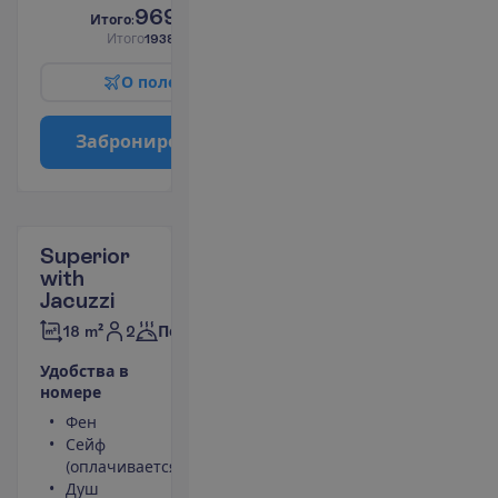
969.00
И
т
о
г
о
:
€/чел.
И
т
о
г
о
1938.00
€/группу
О
п
о
л
е
т
е
З
а
б
р
о
н
и
р
о
в
а
т
ь
Superior
with
Jacuzzi
2
18 m²
Полупансион
У
д
о
б
с
т
в
а
в
н
о
м
е
р
е
Фен
LCD телевизор
Сейф
Беспроводной
(оплачивается)
интернет
Душ
Джакузи