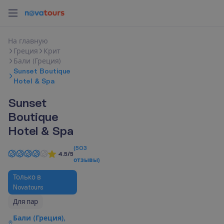
Н
а
г
л
а
в
н
у
ю
Греция
Крит
Бали (Греция)
Sunset Boutique
Hotel & Spa
Sunset
Boutique
Hotel & Spa
(
503
4.5/5
отзывы
)
Только в
Novatours
Для пар
Бали (Греция),