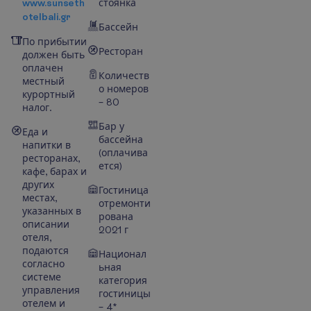
www.sunseth
стоянка
otelbali.gr
Бассейн
По прибытии
Ресторан
должен быть
оплачен
Количеств
местный
о номеров
курортный
– 80
налог.
Бар у
Еда и
бассейна
напитки в
(оплачива
ресторанах,
ется)
кафе, барах и
других
Гостиница
местах,
отремонти
указанных в
рована
описании
2021 г
отеля,
подаются
Национал
согласно
ьная
системе
категория
управления
гостиницы
отелем и
– 4*