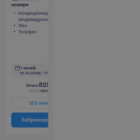
н
о
м
е
р
е
Кондиционер
Сейф
(индивидуальный)
(оплачивается)
Фен
Туалет
Телефон
Балкон или
терраса
Выход к
баcсейну
П
о
д
р
о
б
н
е
е
7 ночей, 
10.10.2026
 - 
17.10.2026
825.00
И
т
о
г
о
:
€/чел.
И
т
о
г
о
1650.00
€/группу
О
п
о
л
е
т
е
З
а
б
р
о
н
и
р
о
в
а
т
ь