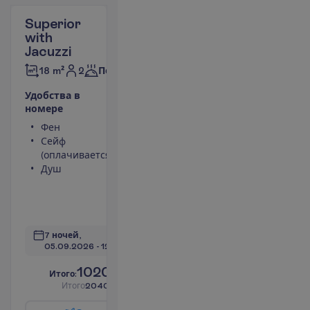
Superior
with
Jacuzzi
2
18 m²
Полупансион
У
д
о
б
с
т
в
а
в
н
о
м
е
р
е
Фен
LCD телевизор
Сейф
Беспроводной
(оплачивается)
интернет
Душ
Джакузи
Кондиционер
(индивидуальный)
П
о
д
р
о
б
н
е
е
7 ночей, 
05.09.2026
 - 
12.09.2026
1020.00
И
т
о
г
о
:
€/чел.
И
т
о
г
о
2040.00
€/группу