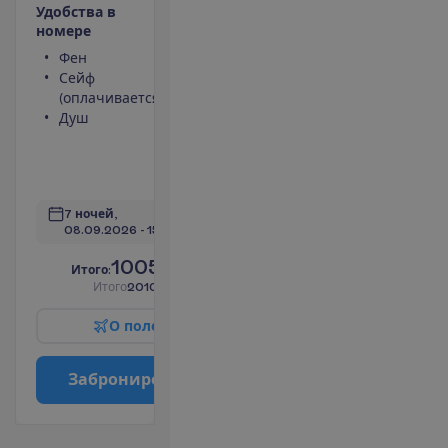
У
д
о
б
с
т
в
а
в
н
о
м
е
р
е
Фен
LCD телевизор
Сейф
Беспроводной
(оплачивается)
интернет
Душ
Джакузи
Кондиционер
(индивидуальный)
П
о
д
р
о
б
н
е
е
7 ночей, 
08.09.2026
 - 
15.09.2026
1005.00
И
т
о
г
о
:
€/чел.
И
т
о
г
о
2010.00
€/группу
О
п
о
л
е
т
е
З
а
б
р
о
н
и
р
о
в
а
т
ь