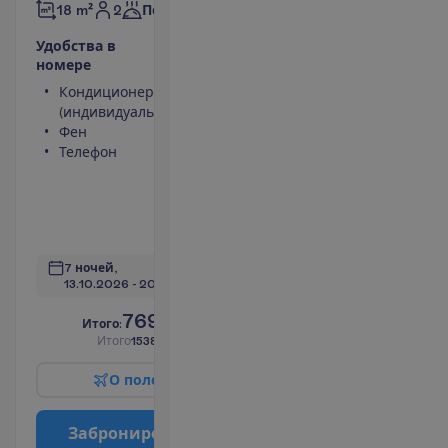
2
18 m²
Полупансион
У
д
о
б
с
т
в
а
в
н
о
м
е
р
е
Кондиционер
Сейф
(индивидуальный)
(оплачивается)
Фен
Туалет
Телефон
Балкон или
терраса
Выход к
баcсейну
П
о
д
р
о
б
н
е
е
7 ночей, 
13.10.2026
 - 
20.10.2026
769.00
И
т
о
г
о
:
€/чел.
И
т
о
г
о
1538.00
€/группу
О
п
о
л
е
т
е
З
а
б
р
о
н
и
р
о
в
а
т
ь