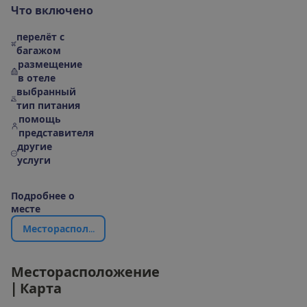
Ч
т
о
в
к
л
ю
ч
е
н
о
перелёт с
багажом
размещение
в отеле
выбранный
тип питания
помощь
представителя
другие
услуги
П
о
д
р
о
б
н
е
е
о
м
е
с
т
е
М
е
с
т
о
р
а
с
п
о
л
о
ж
е
н
и
е
|
К
а
р
т
а
М
е
с
т
о
р
а
с
п
о
л
о
ж
е
н
и
е
|
К
а
р
т
а