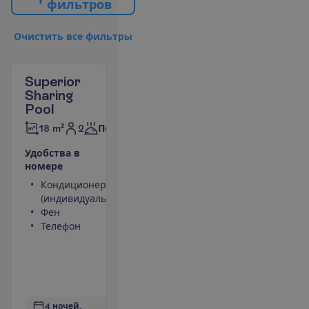
ф
и
л
ь
т
р
о
в
О
ч
и
с
т
и
т
ь
в
с
е
ф
и
л
ь
т
р
ы
Superior
Sharing
Pool
2
18 m²
Полупансион
У
д
о
б
с
т
в
а
в
н
о
м
е
р
е
Кондиционер
Сейф
(индивидуальный)
(оплачивается)
Фен
Туалет
Телефон
Балкон или
терраса
Выход к
баcсейну
П
о
д
р
о
б
н
е
е
4 ночей, 