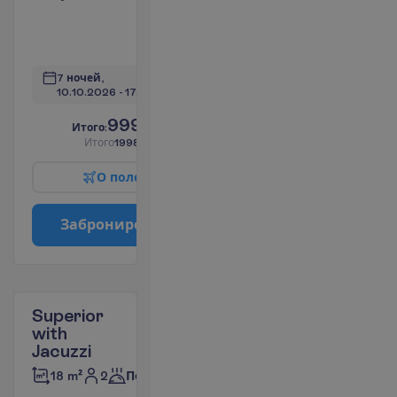
Кондиционер
(индивидуальный)
П
о
д
р
о
б
н
е
е
7 ночей, 
10.10.2026
 - 
17.10.2026
999.00
И
т
о
г
о
:
€/чел.
И
т
о
г
о
1998.00
€/группу
О
п
о
л
е
т
е
З
а
б
р
о
н
и
р
о
в
а
т
ь
Superior
with
Jacuzzi
2
18 m²
Полупансион