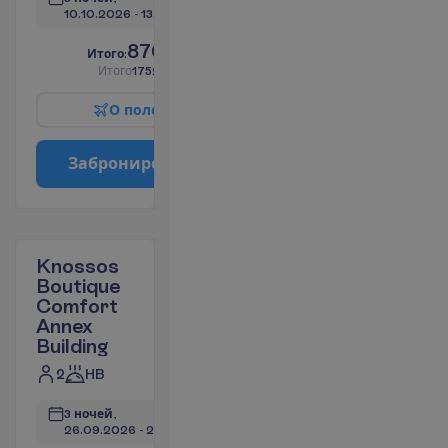
10.10.2026
 - 
13.10.2026
876.38
И
т
о
г
о
:
€/чел.
И
т
о
г
о
1752.76
€/группу
О
п
о
л
е
т
е
З
а
б
р
о
н
и
р
о
в
а
т
ь
Knossos
Boutique
Comfort
Annex
Building
2
HB
3 ночей, 
26.09.2026
 - 
29.09.2026