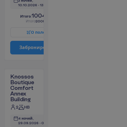
3 ночей, 
10.10.2026
 - 
13.10.2026
1004.03
И
т
о
г
о
:
€/чел.
И
т
о
г
о
2008.06
€/группу
О
п
о
л
е
т
е
З
а
б
р
о
н
и
р
о
в
а
т
ь
Knossos
Boutique
Comfort
Annex
Building
2
HB
4 ночей, 
29.09.2026
 - 
03.10.2026