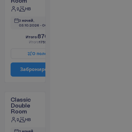
Room
2
HB
3 ночей, 
03.10.2026
 - 
06.10.2026
876.38
И
т
о
г
о
:
€/чел.
И
т
о
г
о
1752.76
€/группу
О
п
о
л
е
т
е
З
а
б
р
о
н
и
р
о
в
а
т
ь
Classic
Double
Room
2
HB
3 ночей, 