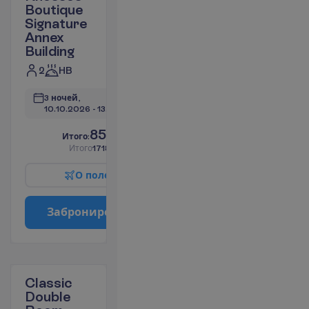
Boutique
Signature
Annex
Building
2
HB
3 ночей, 
10.10.2026
 - 
13.10.2026
859.13
И
т
о
г
о
:
€/чел.
И
т
о
г
о
1718.26
€/группу
О
п
о
л
е
т
е
З
а
б
р
о
н
и
р
о
в
а
т
ь
Classic
Double