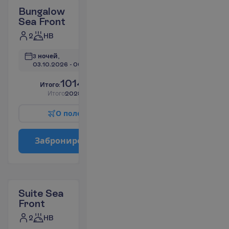
Bungalow
Sea Front
2
HB
3 ночей, 
03.10.2026
 - 
06.10.2026
1014.38
И
т
о
г
о
:
€/чел.
И
т
о
г
о
2028.76
€/группу
О
п
о
л
е
т
е
З
а
б
р
о
н
и
р
о
в
а
т
ь
Suite Sea
Front
2
HB