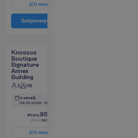
О
п
о
л
е
т
е
З
а
б
р
о
н
и
р
о
в
а
т
ь
Knossos
Boutique
Signature
Annex
Building
2
HB
4 ночей, 
06.10.2026
 - 
10.10.2026
959.18
И
т
о
г
о
:
€/чел.
И
т
о
г
о
1918.36
€/группу
О
п
о
л
е
т
е