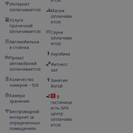
ется)
Интернет
(оплачивается)
Масаж
(оплачива
Услуги
ется)
прачечной
(оплачивается)
Сауна
(оплачива
Автомобильна
ется)
я стоянка
Аэробика
Прокат
автомобилей
Фитнесс
(оплачивается)
зал
Количество
Занятия
номеров – 129
йогой
Камера
В
хранения
гостинице
есть SPA
Беспроводной
центр
интернет (в
(оплачива
определенных
ется)
помещениях