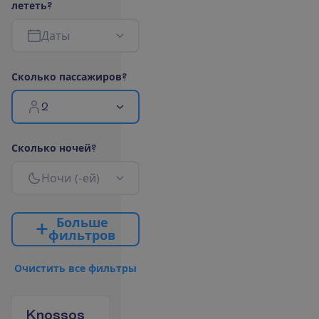
л
е
т
е
т
ь
?
Д
а
т
ы
С
к
о
л
ь
к
о
п
а
с
с
а
ж
и
р
о
в
?
2
С
к
о
л
ь
к
о
н
о
ч
е
й
?
Н
о
ч
и
(
-
е
й
)
Б
о
л
ь
ш
е
ф
и
л
ь
т
р
о
в
О
ч
и
с
т
и
т
ь
в
с
е
ф
и
л
ь
т
р
ы
Knossos