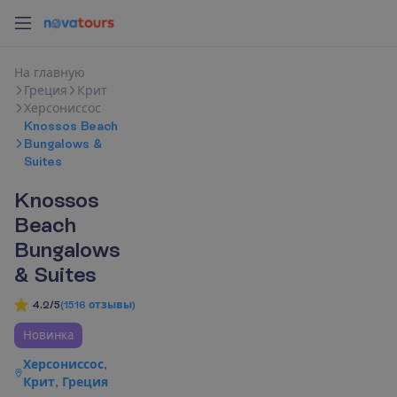
Н
а
г
л
а
в
н
у
ю
Греция
Крит
Херсониссос
Knossos Beach
Bungalows &
Suites
Knossos
Beach
Bungalows
& Suites
4.2/5
(
1516
отзывы
)
Новинка
Херсониссос,
Крит, Греция