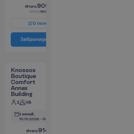
909.33
И
т
о
г
о
:
€/чел.
И
т
о
г
о
1818.66
€/группу
О
п
о
л
е
т
е
З
а
б
р
о
н
и
р
о
в
а
т
ь
Knossos
Boutique
Comfort
Annex
Building
2
HB
3 ночей, 
10.10.2026
 - 
13.10.2026
914.33
И
т
о
г
о
:
€/чел.