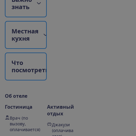
з
н
а
т
ь
М
е
с
т
н
а
я
к
у
х
н
я
Ч
т
о
п
о
с
м
о
т
р
е
т
ь
?
О
б
о
т
е
л
е
Гостиница
Активный
отдых
Врач (по
вызову,
Джакузи
оплачивается)
(оплачива