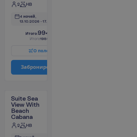
2
HB
4 ночей, 
13.10.2026
 - 
17.10.2026
994.93
И
т
о
г
о
:
€/чел.
И
т
о
г
о
1989.86
€/группу
О
п
о
л
е
т
е
З
а
б
р
о
н
и
р
о
в
а
т
ь
Suite Sea
View With
Beach
Cabana
2
HB