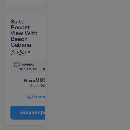
Suite
Resort
View With
Beach
Cabana
2
HB
3 ночей, 
03.10.2026
 - 
06.10.2026
966.08
И
т
о
г
о
:
€/чел.
И
т
о
г
о
1932.16
€/группу
О
п
о
л
е
т
е
З
а
б
р
о
н
и
р
о
в
а
т
ь