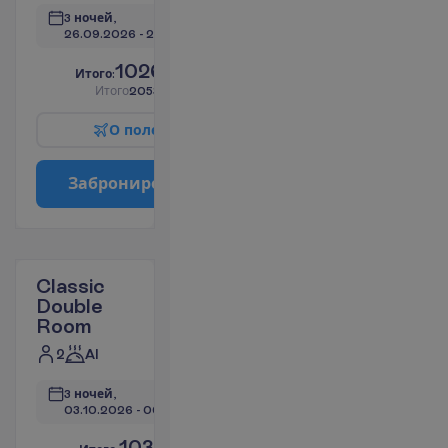
3 ночей, 
26.09.2026
 - 
29.09.2026
1026.63
И
т
о
г
о
:
€/чел.
И
т
о
г
о
2053.26
€/группу
О
п
о
л
е
т
е
З
а
б
р
о
н
и
р
о
в
а
т
ь
Classic
Double
Room
2
AI
3 ночей, 
03.10.2026
 - 
06.10.2026
1031.63