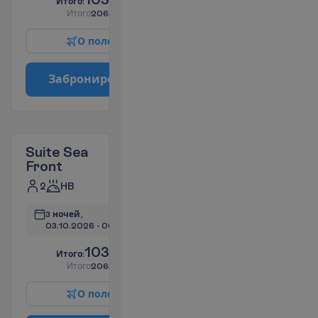
И
т
о
г
о
:
€/чел.
И
т
о
г
о
2063.26
€/группу
О
п
о
л
е
т
е
З
а
б
р
о
н
и
р
о
в
а
т
ь
Suite Sea
Front
2
HB
3 ночей, 
03.10.2026
 - 
06.10.2026
1031.63
И
т
о
г
о
:
€/чел.
И
т
о
г
о
2063.26
€/группу
О
п
о
л
е
т
е