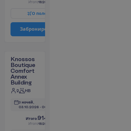
И
т
о
г
о
1828.66
€/группу
О
п
о
л
е
т
е
З
а
б
р
о
н
и
р
о
в
а
т
ь
Knossos
Boutique
Comfort
Annex
Building
2
HB
3 ночей, 
03.10.2026
 - 
06.10.2026
914.33
И
т
о
г
о
:
€/чел.
И
т
о
г
о
1828.66
€/группу