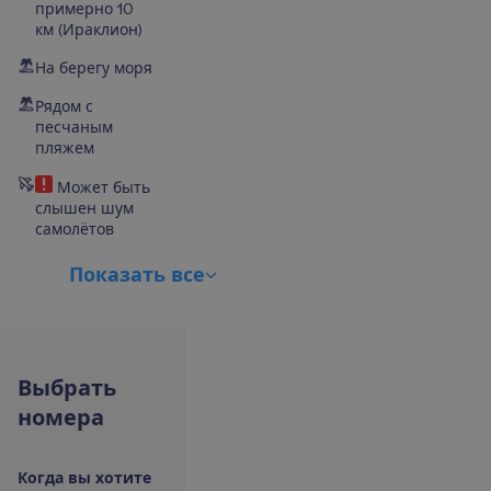
примерно 10
км (Ираклион)
На берегу моря
Рядом с
песчаным
пляжем
Может быть
слышен шум
самолётов
П
о
к
а
з
а
т
ь
в
с
е
В
ы
б
р
а
т
ь
н
о
м
е
р
а
К
о
г
д
а
в
ы
х
о
т
и
т
е