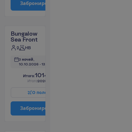
З
а
б
р
о
н
и
р
о
в
а
т
ь
Bungalow
Sea Front
2
HB
3 ночей, 
10.10.2026
 - 
13.10.2026
1014.38
И
т
о
г
о
:
€/чел.
И
т
о
г
о
2028.76
€/группу
О
п
о
л
е
т
е
З
а
б
р
о
н
и
р
о
в
а
т
ь