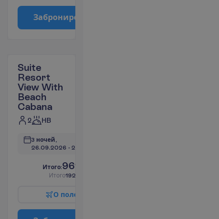
З
а
б
р
о
н
и
р
о
в
а
т
ь
Suite
Resort
View With
Beach
Cabana
2
HB
3 ночей, 
26.09.2026
 - 
29.09.2026
961.08
И
т
о
г
о
:
€/чел.
И
т
о
г
о
1922.16
€/группу
О
п
о
л
е
т
е