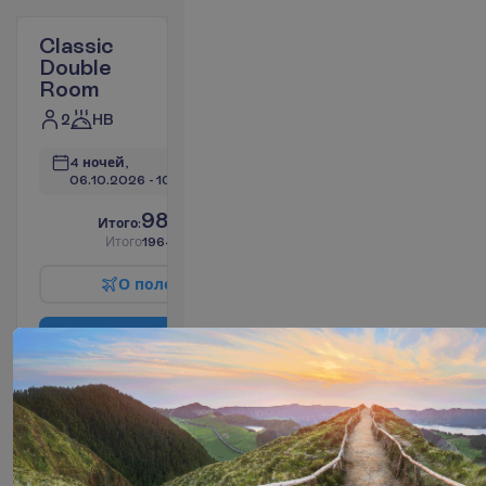
Classic
Double
Room
2
HB
4 ночей, 
06.10.2026
 - 
10.10.2026
982.18
И
т
о
г
о
:
€/чел.
И
т
о
г
о
1964.36
€/группу
О
п
о
л
е
т
е
З
а
б
р
о
н
и
р
о
в
а
т
ь
Suite
Partial