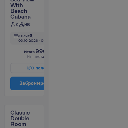
With
Beach
Cabana
2
HB
3 ночей, 
03.10.2026
 - 
06.10.2026
990.23
И
т
о
г
о
:
€/чел.
И
т
о
г
о
1980.46
€/группу
О
п
о
л
е
т
е
З
а
б
р
о
н
и
р
о
в
а
т
ь
Classic
Double
Room