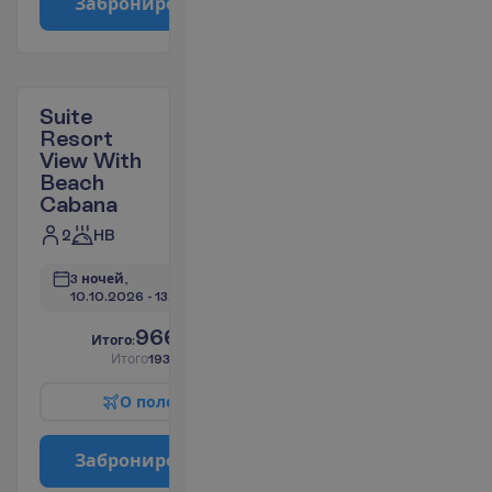
З
а
б
р
о
н
и
р
о
в
а
т
ь
Suite
Resort
View With
Beach
Cabana
2
HB
3 ночей, 
10.10.2026
 - 
13.10.2026
966.08
И
т
о
г
о
:
€/чел.
И
т
о
г
о
1932.16
€/группу
О
п
о
л
е
т
е
З
а
б
р
о
н
и
р
о
в
а
т
ь