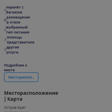
перелёт с
багажом
размещение
в отеле
выбранный
тип питания
помощь
представителя
другие
услуги
П
о
д
р
о
б
н
е
е
о
м
е
с
т
е
М
е
с
т
о
р
а
с
п
о
л
о
ж
е
н
и
е
|
К
а
р
т
а
М
е
с
т
о
р
а
с
п
о
л
о
ж
е
н
и
е
|
К
а
р
т
а
Остров Крит