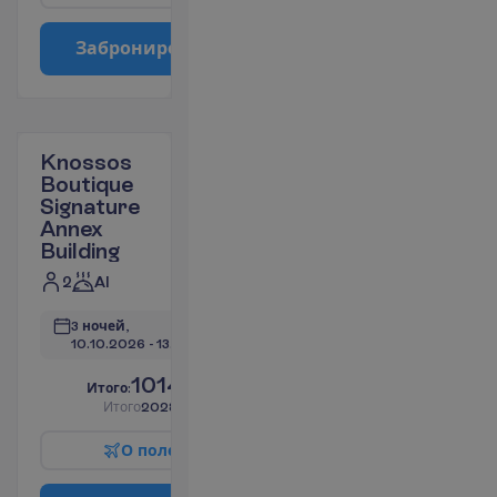
З
а
б
р
о
н
и
р
о
в
а
т
ь
Knossos
Boutique
Signature
Annex
Building
2
AI
3 ночей, 
10.10.2026
 - 
13.10.2026
1014.38
И
т
о
г
о
:
€/чел.
И
т
о
г
о
2028.76
€/группу
О
п
о
л
е
т
е