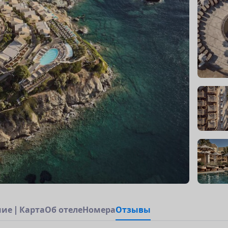
н
и
е
|
К
а
р
т
а
О
б
о
т
е
л
е
Н
о
м
е
р
а
Отзывы