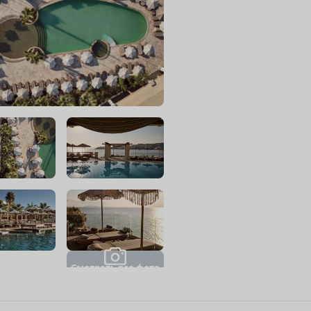
С
м
о
т
р
е
т
ь
в
с
е
ф
о
т
о
(
1
2
)