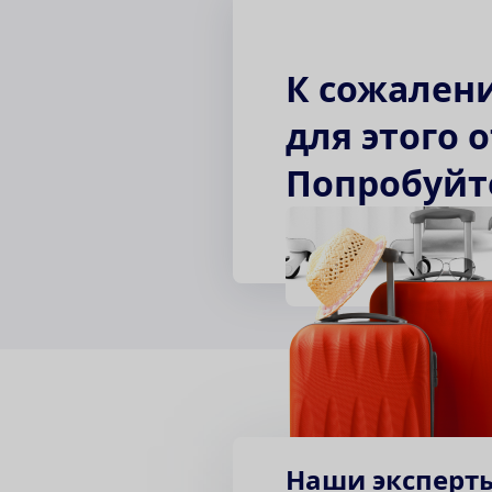
К
с
о
ж
а
л
е
н
д
л
я
э
т
о
г
о
о
П
о
п
р
о
б
у
й
т
Наши эксперт