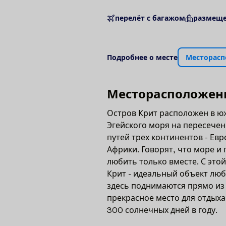
перелёт с багажом
размеще
П
о
д
р
о
б
н
е
е
о
м
е
с
т
е
М
е
с
т
о
р
а
с
п
М
е
с
т
о
р
а
с
п
о
л
о
ж
е
н
Остров Крит расположен в ю
Эгейского моря на пересече
путей трех континентов - Евр
Африки. Говорят, что море и
любить только вместе. С этой
Крит - идеальный объект любв
здесь поднимаются прямо из 
прекрасное место для отдыха
300 солнечных дней в году.