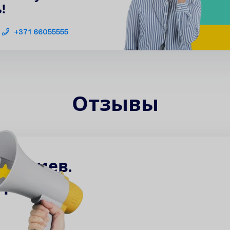
!
+371 66055555
Отзывы
н
т
а
р
и
е
в
.
е
р
в
ы
м
!