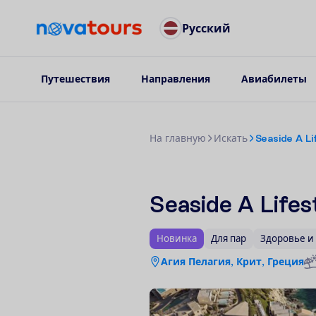
Русский
Путешествия
Направления
Авиабилеты
Н
а
г
л
а
в
н
у
ю
И
с
к
а
т
ь
Seaside A Li
Seaside A Lifes
Новинка
Для пар
Здоровье и 
Агия Пелагия, Крит, Греция