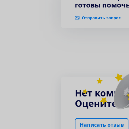
готовы помочь
Отправить запрос
Н
е
т
к
о
м
м
е
О
ц
е
н
и
т
е
п
Н
а
п
и
с
а
т
ь
о
т
з
ы
в