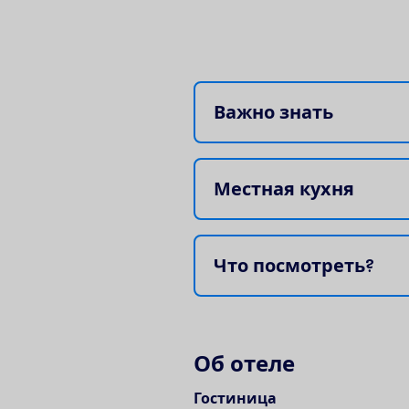
В
а
ж
н
о
з
н
а
т
ь
М
е
с
т
н
а
я
к
у
х
н
я
Ч
т
о
п
о
с
м
о
т
р
е
т
ь
?
О
б
о
т
е
л
е
Гостиница