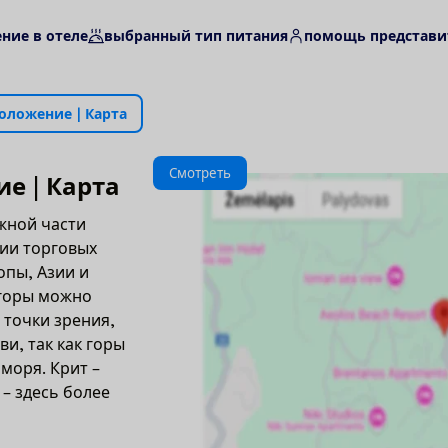
ние в отеле
выбранный тип питания
помощь представи
о
л
о
ж
е
н
и
е
|
К
а
р
т
а
С
м
о
т
р
е
т
ь
и
е
|
К
а
р
т
а
жной части
нии торговых
опы, Азии и
 горы можно
 точки зрения,
и, так как горы
моря. Крит –
 – здесь более