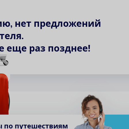
и
ю
,
н
е
т
п
р
е
д
л
о
ж
е
н
и
й
т
е
л
я
.
е
е
щ
е
р
а
з
п
о
з
д
н
е
е
!
ы по путешествиям