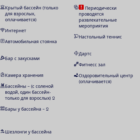
Крытый бассейн (только
Периодически
для взрослых,
проводятся
оплачивается)
развлекательные
мероприятия
Интернет
Настольный теннис
Автомобильная стоянка
Дартс
Бар с закусками
Фитнесс зал
Камера хранения
Оздоровительный центр
(оплачивается)
Бассейны –
(с соленой
водой, один бассейн-
только для взрослых)
2
Бары у бассейна – 2
Шезлонги у бассейна