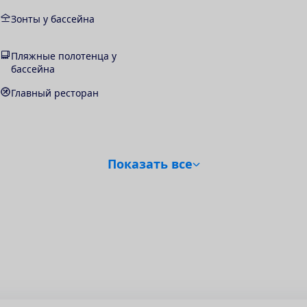
Зонты у бассейна
Пляжные полотенца у
бассейна
Главный ресторан
П
о
к
а
з
а
т
ь
в
с
е