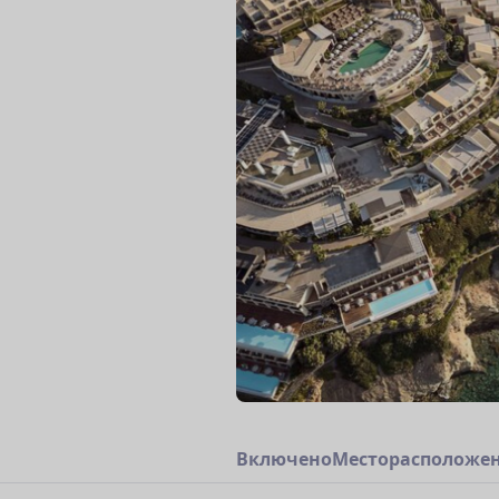
В
к
л
ю
ч
е
н
о
М
е
с
т
о
р
а
с
п
о
л
о
ж
е