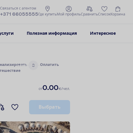
С
в
я
з
а
т
ь
с
я
с
а
г
е
н
т
о
м
+371 66055555
Г
д
е
к
у
п
и
т
ь
М
о
й
п
р
о
ф
и
л
ь
С
р
а
в
н
и
т
ь
С
п
и
с
о
к
К
о
р
з
и
н
а
услуги
Полезная информация
Интересное
н
а
л
и
з
и
р
о
в
а
т
ь
О
п
л
а
т
и
т
ь
3
т
е
ш
е
с
т
в
и
е
0.00
о
т
€/чел.
В
ы
б
р
а
т
ь