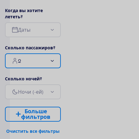
К
о
г
д
а
в
ы
х
о
т
и
т
е
л
е
т
е
т
ь
?
Д
а
т
ы
С
к
о
л
ь
к
о
п
а
с
с
а
ж
и
р
о
в
?
2
С
к
о
л
ь
к
о
н
о
ч
е
й
?
Н
о
ч
и
(
-
е
й
)
Б
о
л
ь
ш
е
ф
и
л
ь
т
р
о
в
О
ч
и
с
т
и
т
ь
в
с
е
ф
и
л
ь
т
р
ы