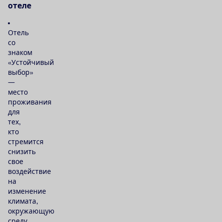
о
т
е
л
е
Отель
со
знаком
«Устойчивый
выбор»
—
место
проживания
для
тех,
кто
стремится
снизить
свое
воздействие
на
изменение
климата,
окружающую
среду