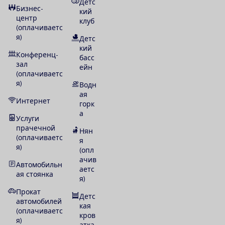
Детс
Бизнес-
кий
центр
клуб
(оплачиваетс
я)
Детс
кий
Конференц-
басс
зал
ейн
(оплачиваетс
я)
Водн
ая
Интернет
горк
а
Услуги
прачечной
Нян
(оплачиваетс
я
я)
(опл
ачив
Автомобильн
аетс
ая стоянка
я)
Прокат
Детс
автомобилей
кая
(оплачиваетс
кров
я)