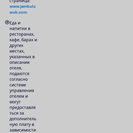
страница:
www.jambulu
wuk.com
Еда и
напитки в
ресторанах,
кафе, барах и
других
местах,
указанных в
описании
отеля,
подаются
согласно
системе
управления
отелем и
могут
предоставля
ться за
дополнитель
ную плату в
зависимости