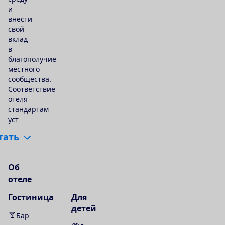
и
внести
свой
вклад
в
благополучие
местного
сообщества.
Соответствие
отеля
стандартам
уст
т
а
т
ь
О
б
о
т
е
л
е
Гостиница
Для
детей
Бар