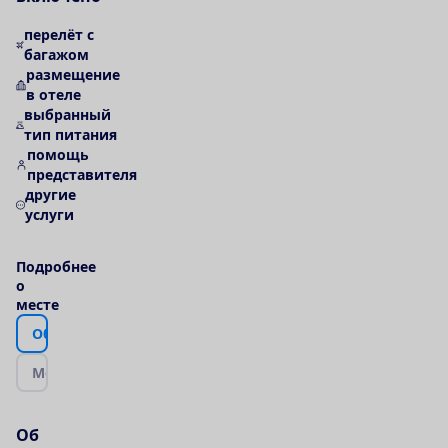
перелёт с
багажом
размещение
в отеле
выбранный
тип питания
помощь
представителя
другие
услуги
П
о
д
р
о
б
н
е
е
о
м
е
с
т
е
О
б
о
т
е
л
е
М
е
с
т
о
р
а
с
п
о
л
о
ж
е
н
и
е
|
К
а
р
т
а
О
б