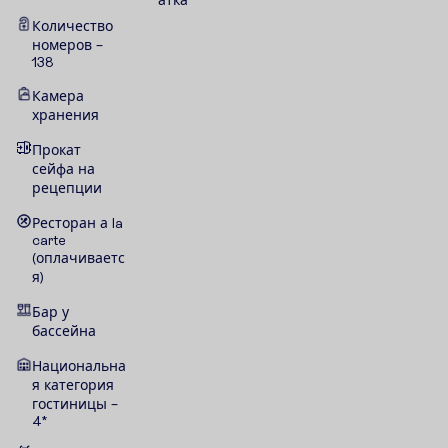
атка
Количество
номеров –
138
Камера
хранения
Прокат
сейфа на
рецепции
Ресторан а la
carte
(оплачиваетс
я)
Бар у
бассейна
Национальна
я категория
гостиницы –
4*