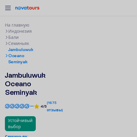
Н
а
г
л
а
в
н
у
ю
Индонезия
Бали
Семиньяк
Jambuluwuk
Oceano
Seminyak
Jambuluwuk
Oceano
Seminyak
(
1675
4/5
отзывы
)
Устойчивый
выбор
Семиньяк,