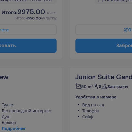
сего)
21.02.2027
 - 
05.03.2027
11 н. в отеле
(13
2275.00
И
т
о
г
о
:
€/чел.
И
т
о
г
о
4550.00
€/группу
л
е
т
е
О
р
о
в
а
т
ь
З
а
б
р
о
iew
Junior Suite Gar
2
50 m²
Завтраки
У
д
о
б
с
т
в
а
в
н
о
м
е
р
е
Туалет
Вид на сад
Беспроводной интернет
Телефон
Душ
Сейф
Балкон
П
о
д
р
о
б
н
е
е