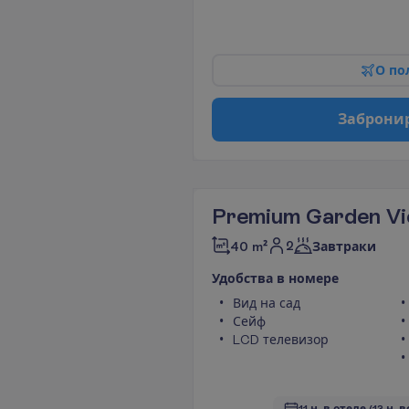
О
п
о
З
а
б
р
о
н
и
Premium Garden V
2
40 m²
Завтраки
У
д
о
б
с
т
в
а
в
н
о
м
е
р
е
Вид на сад
Сейф
LCD телевизор