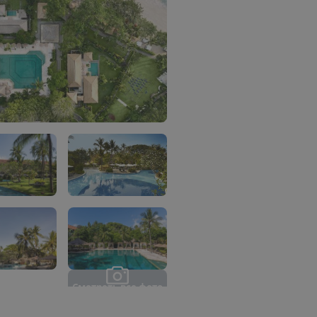
С
м
о
т
р
е
т
ь
в
с
е
ф
о
т
о
(
4
4
)