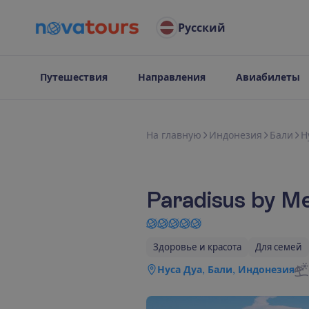
Русский
Путешествия
Направления
Авиабилеты
Н
а
г
л
а
в
н
у
ю
Индонезия
Бали
Н
Paradisus by Mel
Здоровье и красота
Для семей
Нуса Дуа, Бали, Индонезия