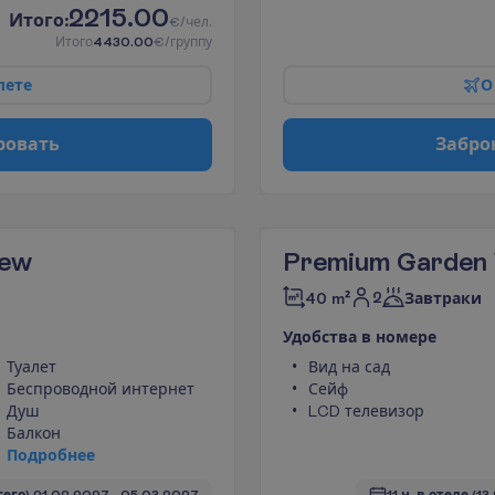
2215.00
И
т
о
г
о
:
€/чел.
И
т
о
г
о
4430.00
€/группу
л
е
т
е
О
р
о
в
а
т
ь
З
а
б
р
о
iew
Premium Garden
2
40 m²
Завтраки
У
д
о
б
с
т
в
а
в
н
о
м
е
р
е
Туалет
Вид на сад
Беспроводной интернет
Сейф
Душ
LCD телевизор
Балкон
П
о
д
р
о
б
н
е
е