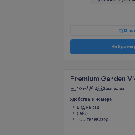
11 н. в отеле
(13 н. в
О
п
о
З
а
б
р
о
н
и
Premium Garden V
2
40 m²
Завтраки
У
д
о
б
с
т
в
а
в
н
о
м
е
р
е
Вид на сад
Сейф
LCD телевизор