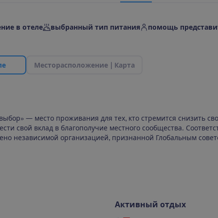
ние в отеле
выбранный тип питания
помощь представи
л
е
М
е
с
т
о
р
а
с
п
о
л
о
ж
е
н
и
е
|
К
а
р
т
а
выбор» — место проживания для тех, кто стремится снизить св
сти свой вклад в благополучие местного сообщества. Соответс
ено независимой организацией, признанной Глобальным совет
Активный отдых