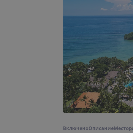
В
к
л
ю
ч
е
н
о
О
п
и
с
а
н
и
е
М
е
с
т
о
р