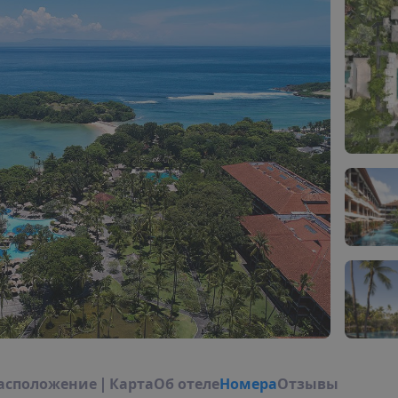
а
с
п
о
л
о
ж
е
н
и
е
|
К
а
р
т
а
О
б
о
т
е
л
е
Н
о
м
е
р
а
Отзывы