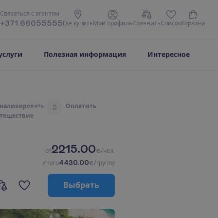
С
в
я
з
а
т
ь
с
я
с
а
г
е
н
т
о
м
+371 66055555
Г
д
е
к
у
п
и
т
ь
М
о
й
п
р
о
ф
и
л
ь
С
р
а
в
н
и
т
ь
С
п
и
с
о
к
К
о
р
з
и
н
а
услуги
Полезная информация
Интересное
н
а
л
и
з
и
р
о
в
а
т
ь
О
п
л
а
т
и
т
ь
3
т
е
ш
е
с
т
в
и
е
2215.00
о
т
€/чел.
4430.00
И
т
о
г
о
€/группу
В
ы
б
р
а
т
ь