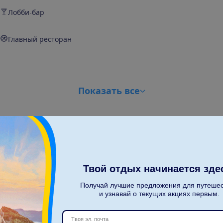
Лобби-бар
Главный ресторан
П
о
к
а
з
а
т
ь
в
с
е
Твой отдых начинается зде
Получай лучшие предложения для путеше
С
к
о
л
ь
к
о
п
а
с
с
а
ж
и
р
о
в
?
и узнавай о текущих акциях первым.
2