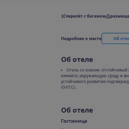
перелёт с багажом
размеще
П
о
д
р
о
б
н
е
е
о
м
е
с
т
е
О
б
о
т
е
О
б
о
т
е
л
е
Отель со знаком «Устойчивый 
климата, окружающую среду и вне
устойчивого развития подтвержд
(GSTC).
О
б
о
т
е
л
е
Гостиница