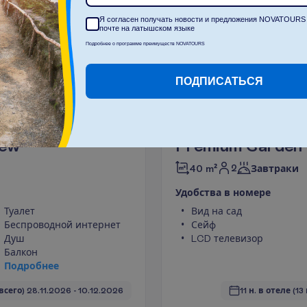
Я согласен получать новости и предложения NOVATOURS 
почте на латышском языке
Подробнее о программе преимуществ NOVATOURS
Б
о
л
ь
ш
ПОДПИСАТЬСЯ
О
ч
и
с
т
и
т
ь
iew
Premium Garden
2
40 m²
Завтраки
У
д
о
б
с
т
в
а
в
н
о
м
е
р
е
Туалет
Вид на сад
Беспроводной интернет
Сейф
Душ
LCD телевизор
Балкон
П
о
д
р
о
б
н
е
е
 всего)
28.11.2026
 - 
10.12.2026
11 н. в отеле
(13