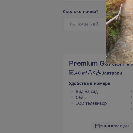
С
к
о
л
ь
к
о
н
о
ч
е
й
?
Н
о
ч
и
(
-
е
й
)
Premium Garden V
2
40 m²
Завтраки
У
д
о
б
с
т
в
а
в
н
о
м
е
р
е
Вид на сад
Сейф
LCD телевизор
11 н. в отеле
(13 н.