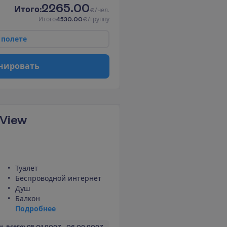
2265.00
И
т
о
г
о
:
€/чел.
И
т
о
г
о
4530.00
€/группу
п
о
л
е
т
е
н
и
р
о
в
а
т
ь
 View
Туалет
Беспроводной интернет
Душ
Балкон
П
о
д
р
о
б
н
е
е