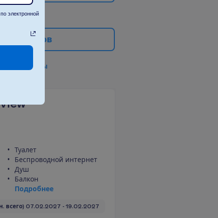
по электронной
е
ф
и
л
ь
т
р
о
в
в
с
е
ф
и
л
ь
т
р
ы
 View
Туалет
Беспроводной интернет
Душ
Балкон
П
о
д
р
о
б
н
е
е
 н. всего)
07.02.2027
 - 
19.02.2027