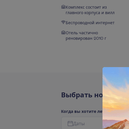
Комплекс состоит из
главного корпуса и вилл
Беспроводной интернет
Отель частично
реновирован 2010 г
В
ы
б
р
а
т
ь
н
о
м
е
р
а
К
о
г
д
а
в
ы
х
о
т
и
т
е
л
е
т
е
т
ь
?
Д
а
т
ы