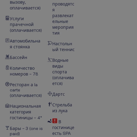
вызову,
проводятс
оплачивается)
я
развлекат
Услуги
ельные
прачечной
мероприя
(оплачивается)
тия
Автомобильна
Настольн
я стоянка
ый теннис
Бассейн
Водные
виды
Количество
спорта
номеров – 78
(оплачива
ется)
Ресторан а la
carte
Дартс
(оплачивается)
Стрельба
Национальная
из лука
категория
гостиницы – 4*
В
гостинице
Бары – 3 (one is
есть SPA
paid)