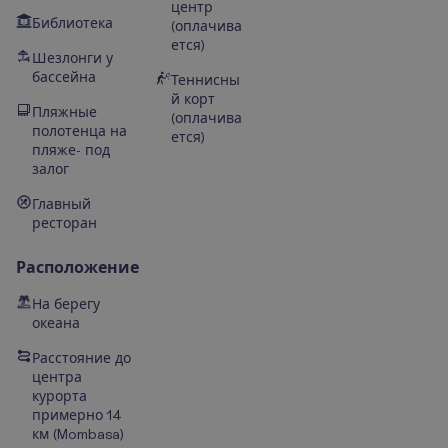
центр
Библиотека
(оплачива
ется)
Шезлонги у
бассейна
Теннисны
й корт
Пляжные
(оплачива
полотенца на
ется)
пляже- под
залог
Главный
ресторан
Расположение
На берегу
океана
Расстояние до
центра
курорта
примерно 14
км (Mombasa)