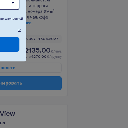
Сейф (оплачивается)
Балкон или терраса
Площадь номера 29 m²
Набор для чая/кофе
по электронной
П
о
д
р
о
б
н
е
е
0 ночей, 
07.04.2027
 - 
17.04.2027
2135.00
И
т
о
г
о
:
€/чел.
И
т
о
г
о
4270.00
€/группу
п
о
л
е
т
е
н
и
р
о
в
а
т
ь
 View
ено