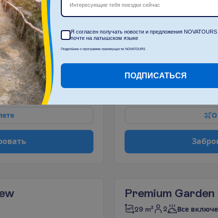
Сейф (оплачивается)
Кондиционер
Интересующие тебя поездки сейчас
Балкон или терраса
(центральный, работает
Площадь номера 29 m²
периодически)
Набор для чая/кофе
Ванна или душ
Я согласен получать новости и предложения NOVATOURS 
почте на латышском языке
П
о
д
р
о
б
н
е
е
Телевизор
Туалет
Подробнее о программе преимуществ NOVATOURS
очей, 
31.03.2027
 - 
10.04.2027
1
ПОДПИСАТЬСЯ
2135.00
И
т
о
г
о
:
€/чел.
И
т
о
г
о
4270.00
€/группу
л
е
т
е
О
р
о
в
а
т
ь
З
а
б
р
о
iew
Premium Garden
2
29 m²
Все включ