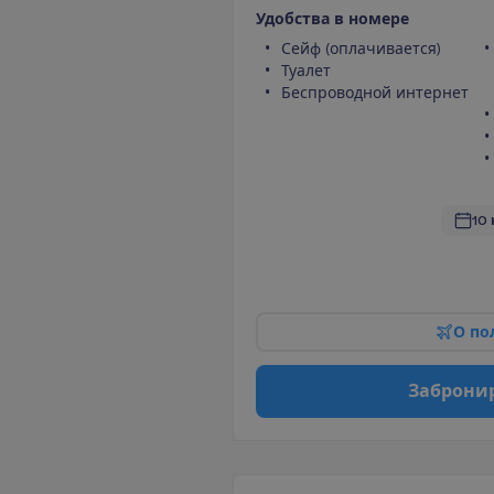
У
д
о
б
с
т
в
а
в
н
о
м
е
р
е
Сейф (оплачивается)
Туалет
Беспроводной интернет
10 
О
п
о
З
а
б
р
о
н
и