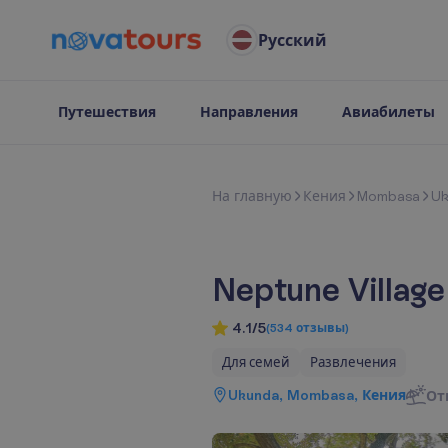
Русский
Путешествия
Направления
Авиабилеты
Н
а
г
л
а
в
н
у
ю
Кения
Mombasa
Uk
Neptune Villag
4.1/5
(
534
отзывы
)
Для семей
Развлечения
Ukunda, Mombasa, Кения
От