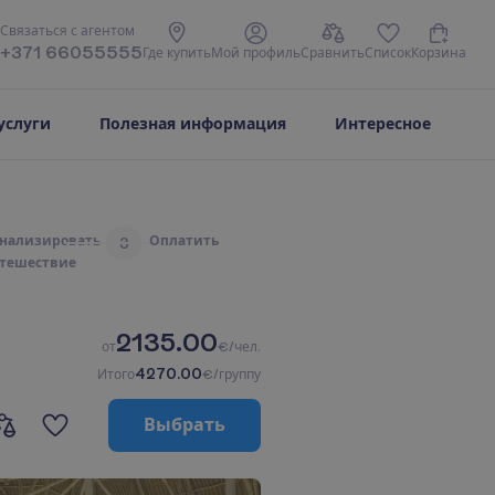
С
в
я
з
а
т
ь
с
я
с
а
г
е
н
т
о
м
+371 66055555
Г
д
е
к
у
п
и
т
ь
М
о
й
п
р
о
ф
и
л
ь
С
р
а
в
н
и
т
ь
С
п
и
с
о
к
К
о
р
з
и
н
а
услуги
Полезная информация
Интересное
н
а
л
и
з
и
р
о
в
а
т
ь
О
п
л
а
т
и
т
ь
3
т
е
ш
е
с
т
в
и
е
2135.00
о
т
€/чел.
4270.00
И
т
о
г
о
€/группу
В
ы
б
р
а
т
ь