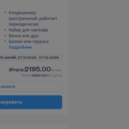
Кондиционер
(центральный, работает
т
периодически)
Набор для чая/кофе
Ванна или душ
Балкон или терраса
П
о
д
р
о
б
н
е
е
10 ночей, 
27.11.2026
 - 
07.12.2026
2195.00
И
т
о
г
о
:
€/чел.
И
т
о
г
о
4390.00
€/группу
п
о
л
е
т
е
н
и
р
о
в
а
т
ь