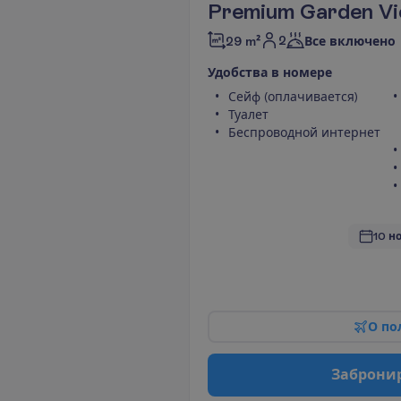
Premium Garden V
2
29 m²
Все включено
У
д
о
б
с
т
в
а
в
н
о
м
е
р
е
Сейф (оплачивается)
Туалет
Беспроводной интернет
10 н
О
п
о
З
а
б
р
о
н
и