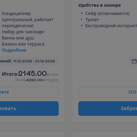
У
д
о
б
с
т
в
а
в
н
о
м
е
р
е
Кондиционер
Сейф (оплачивается)
(центральный, работает
Туалет
периодически)
Беспроводной интерне
Набор для чая/кофе
Ванна или душ
Балкон или терраса
П
о
д
р
о
б
н
е
е
ночей, 
11.12.2026
 - 
21.12.2026
2145.00
И
т
о
г
о
:
€/чел.
И
т
о
г
о
4290.00
€/группу
л
е
т
е
О
р
о
в
а
т
ь
З
а
б
р
о