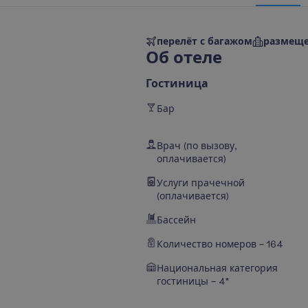
перелёт с багажом
размеще
О
б
о
т
е
л
е
Гостиница
Бар
Врач (по вызову,
оплачивается)
Услуги прачечной
(оплачивается)
Бассейн
Количество номеров – 164
Национальная категория
гостиницы – 4*