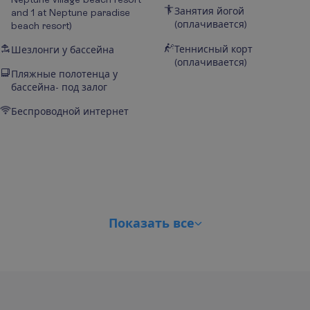
Занятия йогой
and 1 at Neptune paradise
(оплачивается)
beach resort)
Теннисный корт
Шезлонги у бассейна
(оплачивается)
Пляжные полотенца у
бассейна- под залог
Беспроводной интернет
П
о
к
а
з
а
т
ь
в
с
е