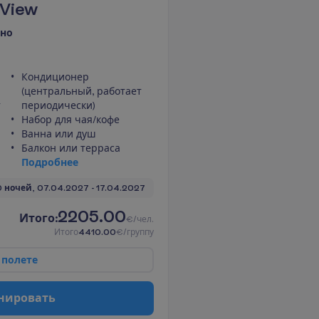
 View
ено
Кондиционер
(центральный, работает
т
периодически)
Набор для чая/кофе
Ванна или душ
Балкон или терраса
П
о
д
р
о
б
н
е
е
0 ночей, 
07.04.2027
 - 
17.04.2027
2205.00
И
т
о
г
о
:
€/чел.
И
т
о
г
о
4410.00
€/группу
п
о
л
е
т
е
н
и
р
о
в
а
т
ь