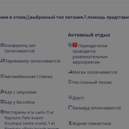
ние в отеле
выбранный тип питания
помощь представи
Активный отдых
Конференц-зал
Периодически
(оплачивается)
проводятся
развлекательные
Парикмахер (оплачивается)
мероприятия
Масаж (оплачивается)
Автомобильная стоянка
Настольный теннис
Бар с закусками
Дартс
Бар у бассейна
Бильярд (оплачивается)
Рестораны а la carte (1 at
Neptune Palm beach
Boutique (extra costs), 1 at
Водная гимнастика
Neptune village beach resort