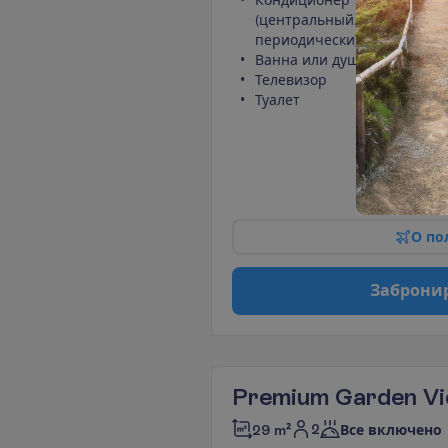
Кондиционер
(центральный, работает
периодически)
Ванна или душ
Телевизор
Туалет
10 н
О
п
о
З
а
б
р
о
н
и
Premium Garden V
2
29 m²
Все включено