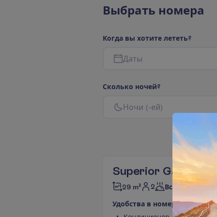
В
ы
б
р
а
т
ь
н
о
м
е
р
а
К
о
г
д
а
в
ы
х
о
т
и
т
е
л
е
т
е
т
ь
?
Д
а
т
ы
С
к
о
л
ь
к
о
н
о
ч
е
й
?
Н
о
ч
и
(
-
е
й
)
Superior Garden V
2
29 m²
Все включено
У
д
о
б
с
т
в
а
в
н
о
м
е
р
е