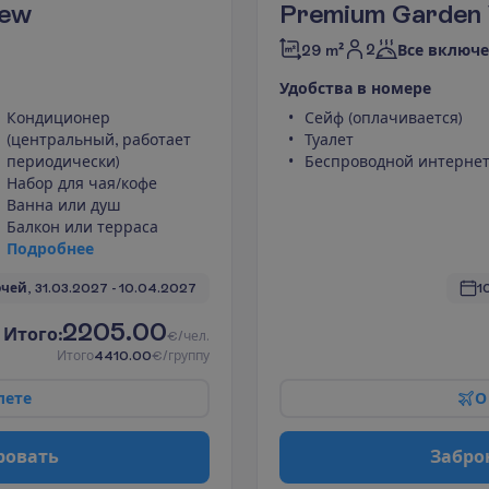
iew
Premium Garden
2
29 m²
Все включ
У
д
о
б
с
т
в
а
в
н
о
м
е
р
е
Кондиционер
Сейф (оплачивается)
(центральный, работает
Туалет
периодически)
Беспроводной интерне
Набор для чая/кофе
Ванна или душ
Балкон или терраса
П
о
д
р
о
б
н
е
е
очей, 
31.03.2027
 - 
10.04.2027
1
2205.00
И
т
о
г
о
:
€/чел.
И
т
о
г
о
4410.00
€/группу
л
е
т
е
О
р
о
в
а
т
ь
З
а
б
р
о