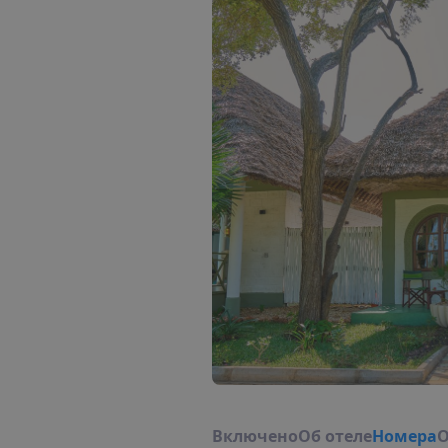
В
к
л
ю
ч
е
н
о
О
б
о
т
е
л
е
Н
о
м
е
р
а