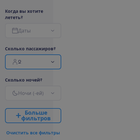
К
о
г
д
а
в
ы
х
о
т
и
т
е
л
е
т
е
т
ь
?
Д
а
т
ы
С
к
о
л
ь
к
о
п
а
с
с
а
ж
и
р
о
в
?
2
С
к
о
л
ь
к
о
н
о
ч
е
й
?
Н
о
ч
и
(
-
е
й
)
Б
о
л
ь
ш
е
ф
и
л
ь
т
р
о
в
О
ч
и
с
т
и
т
ь
в
с
е
ф
и
л
ь
т
р
ы