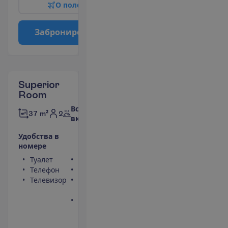
О
п
о
л
е
т
е
З
а
б
р
о
н
и
р
о
в
а
т
ь
Superior
Room
Все
2
37 m²
включено
У
д
о
б
с
т
в
а
в
н
о
м
е
р
е
Туалет
Сейф
Телефон
Фен
Телевизор
Балкон или
терраса
Ванна или
душ
П
о
д
р
о
б
н
е
е