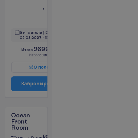
терраса
Ванна или
душ
П
о
д
р
о
б
н
е
е
9 н. в отеле
(10 н. всего)
05.03.2027
 - 
15.03.2027
2699.00
И
т
о
г
о
:
€/чел.
И
т
о
г
о
5398.00
€/группу
О
п
о
л
е
т
е
З
а
б
р
о
н
и
р
о
в
а
т
ь
Ocean
Front
Room
Все