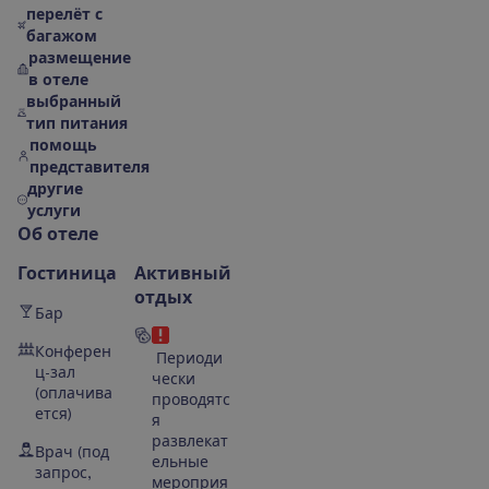
перелёт с
багажом
размещение
в отеле
выбранный
тип питания
помощь
представителя
другие
услуги
О
б
о
т
е
л
е
Гостиница
Активный
отдых
Бар
Конферен
Периоди
ц-зал
чески
(оплачива
проводятс
ется)
я
развлекат
Врач (под
ельные
запрос,
мероприя