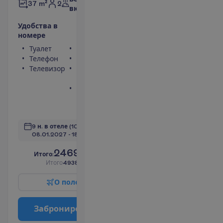
2
37 m²
включено
У
д
о
б
с
т
в
а
в
н
о
м
е
р
е
Туалет
Сейф
Телефон
Фен
Телевизор
Балкон или
терраса
Ванна или
душ
П
о
д
р
о
б
н
е
е
9 н. в отеле
(10 н. всего)
08.01.2027
 - 
18.01.2027
2469.00
И
т
о
г
о
:
€/чел.
И
т
о
г
о
4938.00
€/группу
О
п
о
л
е
т
е
З
а
б
р
о
н
и
р
о
в
а
т
ь