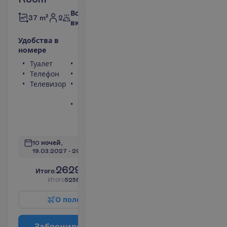
Все
2
37 m²
включено
У
д
о
б
с
т
в
а
в
н
о
м
е
р
е
Туалет
Сейф
Телефон
Фен
Телевизор
Балкон или
терраса
Ванна или
душ
П
о
д
р
о
б
н
е
е
10 ночей, 
19.03.2027
 - 
29.03.2027
2629.00
И
т
о
г
о
:
€/чел.
И
т
о
г
о
5258.00
€/группу
О
п
о
л
е
т
е
З
а
б
р
о
н
и
р
о
в
а
т
ь