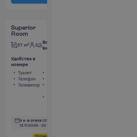
Superior
Room
Все
2
37 m²
включено
У
д
о
б
с
т
в
а
в
н
о
м
е
р
е
Туалет
Сейф
Телефон
Фен
Телевизор
Балкон или
терраса
Ванна или
душ
П
о
д
р
о
б
н
е
е
9 н. в отеле
(10 н. всего)
13.11.2026
 - 
23.11.2026
О
с
т
а
л
о
с
ь
в
с
е
г
о
2
!