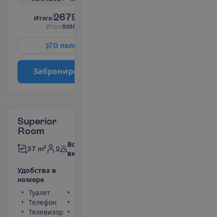
2679.00
И
т
о
г
о
:
€/чел.
И
т
о
г
о
5358.00
€/группу
О
п
о
л
е
т
е
З
а
б
р
о
н
и
р
о
в
а
т
ь
Superior
Room
Все
2
37 m²
включено
У
д
о
б
с
т
в
а
в
н
о
м
е
р
е
Туалет
Сейф
Телефон
Фен
Телевизор
Балкон или