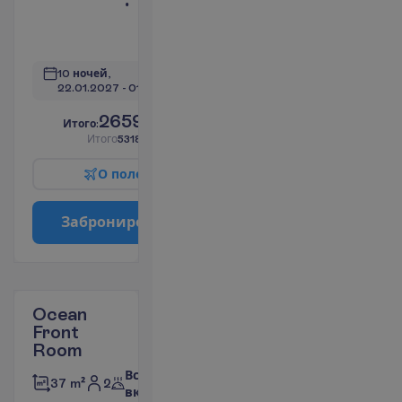
Ванна или
душ
П
о
д
р
о
б
н
е
е
10 ночей, 
22.01.2027
 - 
01.02.2027
2659.00
И
т
о
г
о
:
€/чел.
И
т
о
г
о
5318.00
€/группу
О
п
о
л
е
т
е
З
а
б
р
о
н
и
р
о
в
а
т
ь
Ocean
Front
Room
Все
2
37 m²
включено