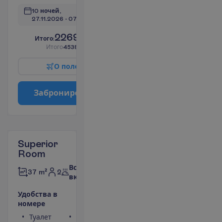
10 ночей, 
27.11.2026
 - 
07.12.2026
2269.00
И
т
о
г
о
:
€/чел.
И
т
о
г
о
4538.00
€/группу
О
п
о
л
е
т
е
З
а
б
р
о
н
и
р
о
в
а
т
ь
Superior
Room
Все
2
37 m²
включено
У
д
о
б
с
т
в
а
в
н
о
м
е
р
е
Туалет
Сейф