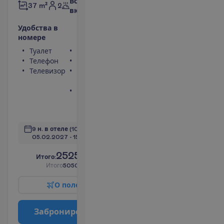
Все
2
37 m²
включено
У
д
о
б
с
т
в
а
в
н
о
м
е
р
е
Туалет
Сейф
Телефон
Фен
Телевизор
Балкон или
терраса
Ванна или
душ
П
о
д
р
о
б
н
е
е
9 н. в отеле
(10 н. всего)
05.02.2027
 - 
15.02.2027
2525.00
И
т
о
г
о
:
€/чел.
И
т
о
г
о
5050.00
€/группу
О
п
о
л
е
т
е
З
а
б
р
о
н
и
р
о
в
а
т
ь