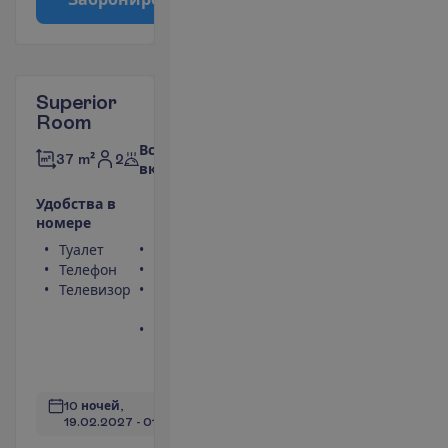
Superior
Room
Все
2
37 m²
включено
У
д
о
б
с
т
в
а
в
н
о
м
е
р
е
Туалет
Сейф
Телефон
Фен
Телевизор
Балкон или
терраса
Ванна или
душ
П
о
д
р
о
б
н
е
е
10 ночей, 
19.02.2027
 - 
01.03.2027