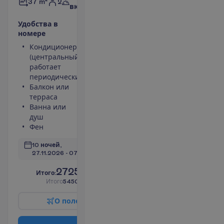
2
37 m²
включено
У
д
о
б
с
т
в
а
в
н
о
м
е
р
е
Кондиционер
Небольшой
(центральный,
холодильник
работает
Телефон
периодически)
Площадь
Балкон или
номера 37
терраса
m²
Ванна или
Сейф
душ
П
о
д
р
о
б
н
е
е
Фен
10 ночей, 
27.11.2026
 - 
07.12.2026
2725.00
И
т
о
г
о
:
€/чел.
И
т
о
г
о
5450.00
€/группу
О
п
о
л
е
т
е