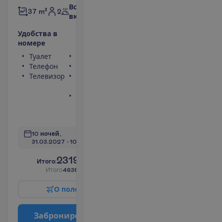
Все
2
37 m²
включено
У
д
о
б
с
т
в
а
в
н
о
м
е
р
е
Туалет
Сейф
Телефон
Фен
Телевизор
Балкон или
терраса
Ванна или
душ
П
о
д
р
о
б
н
е
е
10 ночей, 
31.03.2027
 - 
10.04.2027
2319.00
И
т
о
г
о
:
€/чел.
И
т
о
г
о
4638.00
€/группу
О
п
о
л
е
т
е
З
а
б
р
о
н
и
р
о
в
а
т
ь