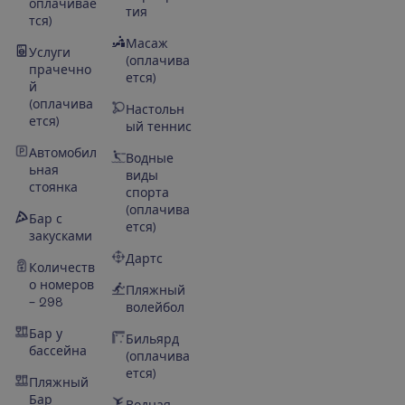
оплачивае
тия
тся)
Масаж
Услуги
(оплачива
прачечно
ется)
й
(оплачива
Настольн
ется)
ый теннис
Автомобил
Водные
ьная
виды
стоянка
спорта
(оплачива
Бар с
ется)
закусками
Дартс
Количеств
о номеров
Пляжный
– 298
волейбол
Бар у
Бильярд
бассейна
(оплачива
ется)
Пляжный
Бар
Водная