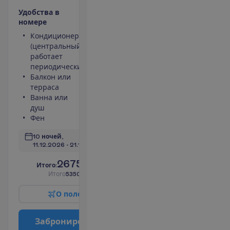
У
д
о
б
с
т
в
а
в
н
о
м
е
р
е
Кондиционер
Небольшой
(центральный,
холодильник
работает
Телефон
периодически)
Площадь
Балкон или
номера 37
терраса
m²
Ванна или
Сейф
душ
П
о
д
р
о
б
н
е
е
Фен
10 ночей, 
11.12.2026
 - 
21.12.2026
2675.00
И
т
о
г
о
:
€/чел.
И
т
о
г
о
5350.00
€/группу
О
п
о
л
е
т
е
З
а
б
р
о
н
и
р
о
в
а
т
ь