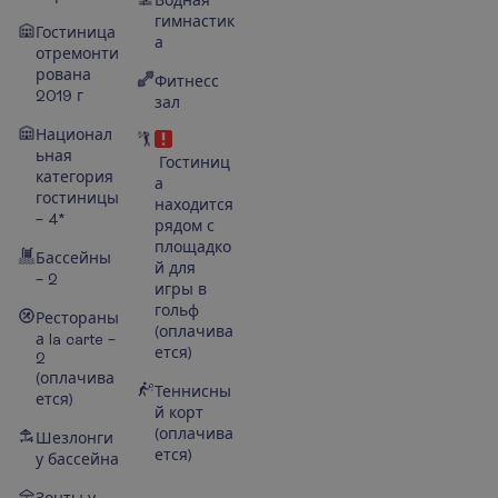
гимнастик
Гостиница
а
отремонти
рована
Фитнесс
2019 г
зал
Национал
ьная
Гостиниц
категория
а
гостиницы
находится
– 4*
рядом с
площадко
Бассейны
й для
– 2
игры в
гольф
Рестораны
(оплачива
а la carte –
ется)
2
(оплачива
Теннисны
ется)
й корт
(оплачива
Шезлонги
ется)
у бассейна
Зонты у