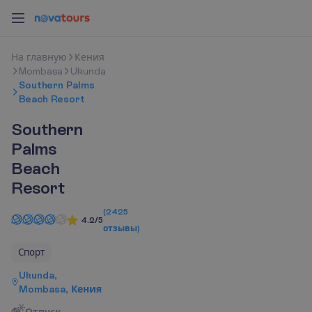
Н
а
г
л
а
в
н
у
ю
Кения
Mombasa
Ukunda
Southern Palms
Beach Resort
Southern
Palms
Beach
Resort
(
2425
4.2/5
отзывы
)
Спорт
Ukunda,
Mombasa, Кения
Отпуск