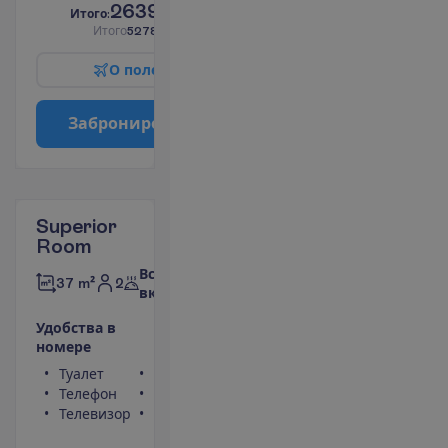
2639.00
И
т
о
г
о
:
€/чел.
И
т
о
г
о
5278.00
€/группу
О
п
о
л
е
т
е
З
а
б
р
о
н
и
р
о
в
а
т
ь
Superior
Room
Все
2
37 m²
включено
У
д
о
б
с
т
в
а
в
н
о
м
е
р
е
Туалет
Сейф
Телефон
Фен
Телевизор
Балкон или
терраса