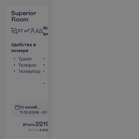
Superior
Room
Все
2
37 m²
включено
У
д
о
б
с
т
в
а
в
н
о
м
е
р
е
Туалет
Сейф
Телефон
Фен
Телевизор
Балкон или
терраса
Ванна или
душ
П
о
д
р
о
б
н
е
е
10 ночей, 
11.12.2026
 - 
21.12.2026
2219.00
И
т
о
г
о
:
€/чел.
И
т
о
г
о
4438.00
€/группу