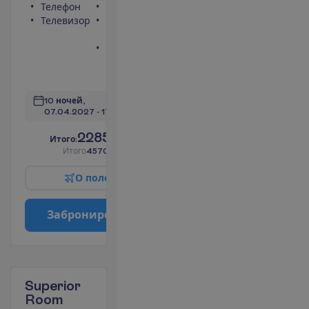
Телефон
Фен
Телевизор
Балкон или
терраса
Ванна или
душ
П
о
д
р
о
б
н
е
е
10 ночей, 
07.04.2027
 - 
17.04.2027
2285.00
И
т
о
г
о
:
€/чел.
И
т
о
г
о
4570.00
€/группу
О
п
о
л
е
т
е
З
а
б
р
о
н
и
р
о
в
а
т
ь
Superior
Room