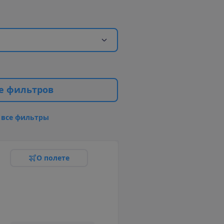
е
ф
и
л
ь
т
р
о
в
в
с
е
ф
и
л
ь
т
р
ы
О
п
о
л
е
т
е