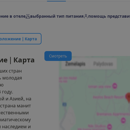
ние в отеле
выбранный тип питания
помощь представи
о
л
о
ж
е
н
и
е
|
К
а
р
т
а
С
м
о
т
р
е
т
ь
и
е
|
К
а
р
т
а
ших стран
ь молодая
ою
 году.
й и Азией, на
 страна манит
чественными
риатическому
 наследием и