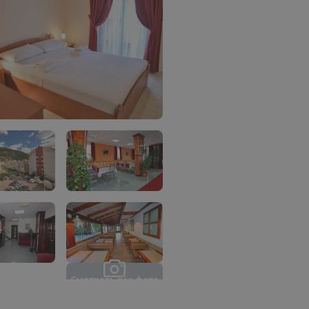
С
м
о
т
р
е
т
ь
в
с
е
ф
о
т
о
(
1
2
)