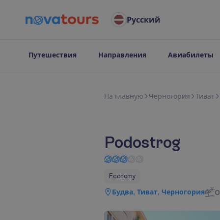
Русский
Путешествия
Направления
Авиабилеты
Н
а
г
л
а
в
н
у
ю
Черногория
Тиват
Podostrog
Economy
Будва, Тиват, Черногория
О