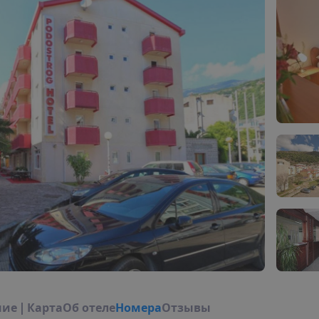
н
и
е
|
К
а
р
т
а
О
б
о
т
е
л
е
Н
о
м
е
р
а
Отзывы