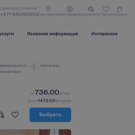
С
в
я
з
а
т
ь
с
я
с
а
г
е
н
т
о
м
+371 66055555
Г
д
е
к
у
п
и
т
ь
М
о
й
п
р
о
ф
и
л
ь
С
р
а
в
н
и
т
ь
С
п
и
с
о
к
К
о
р
з
и
н
а
услуги
Полезная информация
Интересное
н
а
л
и
з
и
р
о
в
а
т
ь
О
п
л
а
т
и
т
ь
3
т
е
ш
е
с
т
в
и
е
736.00
о
т
€/чел.
1472.00
И
т
о
г
о
€/группу
В
ы
б
р
а
т
ь