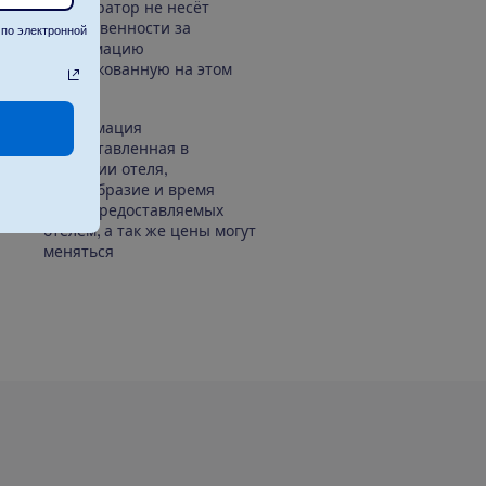
Туроператор не несёт
ответственности за
по электронной
информацию
опубликованную на этом
сайте.
Информация
предоставленная в
описании отеля,
разнообразие и время
услуг, предоставляемых
отелем, а так же цены могут
меняться