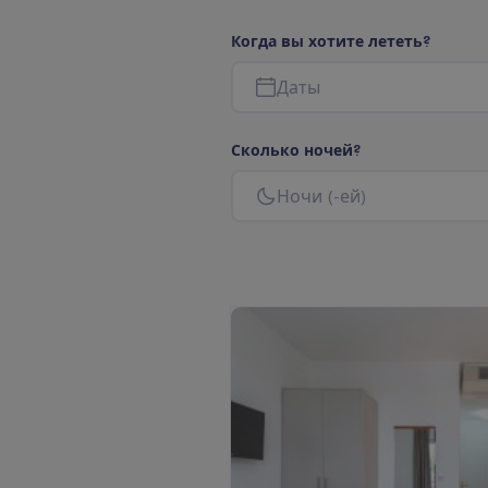
К
о
г
д
а
в
ы
х
о
т
и
т
е
л
е
т
е
т
ь
?
Д
а
т
ы
С
к
о
л
ь
к
о
н
о
ч
е
й
?
Н
о
ч
и
(
-
е
й
)