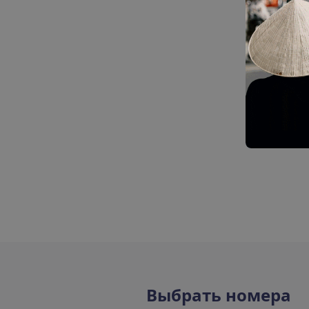
В
ы
б
р
а
т
ь
н
о
м
е
р
а