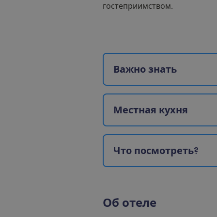
гостеприимством.
В
а
ж
н
о
з
н
а
т
ь
М
е
с
т
н
а
я
к
у
х
н
я
Ч
т
о
п
о
с
м
о
т
р
е
т
ь
?
О
б
о
т
е
л
е