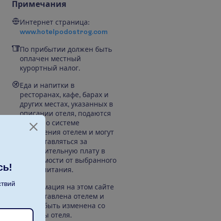
Примечания
Интернет страница:
www.hotelpodostrog.com
По прибытии должен быть
оплачен местный
курортный налог.
Еда и напитки в
ресторанах, кафе, барах и
других местах, указанных в
описании отеля, подаются
согласно системе
управления отелем и могут
предоставляться за
дополнительную плату в
зависимости от выбранного
сь!
плана питания.
ствий
Информация на этом сайте
предоставлена отелем и
может быть изменена со
стороны отеля.