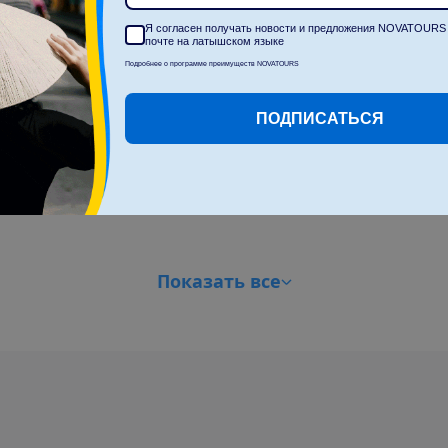
Я согласен получать новости и предложения NOVATOURS 
почте на латышском языке
Подробнее о программе преимуществ NOVATOURS
ПОДПИСАТЬСЯ
П
о
к
а
з
а
т
ь
в
с
е