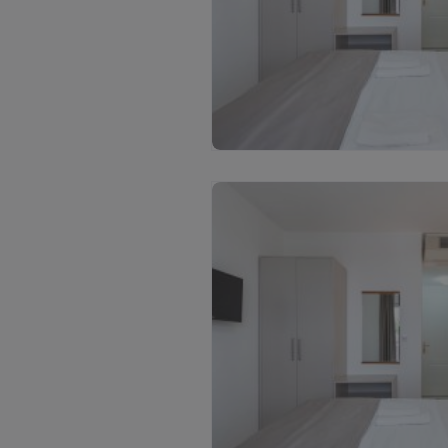
С
м
о
т
р
е
т
ь
в
с
е
ф
о
т
о
(
3
)