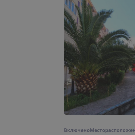
В
к
л
ю
ч
е
н
о
М
е
с
т
о
р
а
с
п
о
л
о
ж
е