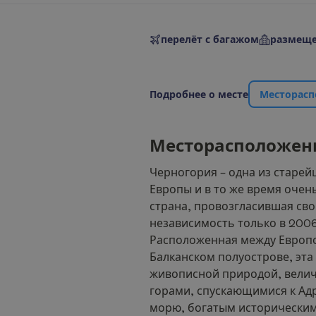
перелёт с багажом
размеще
П
о
д
р
о
б
н
е
е
о
м
е
с
т
е
М
е
с
т
о
р
а
с
п
М
е
с
т
о
р
а
с
п
о
л
о
ж
е
н
Черногория – одна из старей
Европы и в то же время очен
страна, провозгласившая св
независимость только в 2006
Расположенная между Европо
Балканском полуострове, эта
живописной природой, вели
горами, спускающимися к Ад
морю, богатым историческим