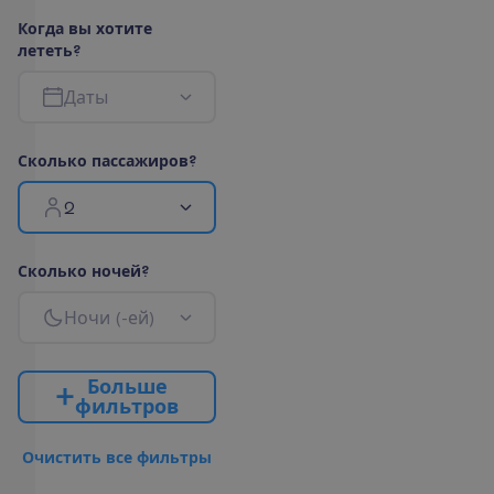
К
о
г
д
а
в
ы
х
о
т
и
т
е
л
е
т
е
т
ь
?
Д
а
т
ы
С
к
о
л
ь
к
о
п
а
с
с
а
ж
и
р
о
в
?
2
С
к
о
л
ь
к
о
н
о
ч
е
й
?
Н
о
ч
и
(
-
е
й
)
Б
о
л
ь
ш
е
ф
и
л
ь
т
р
о
в
О
ч
и
с
т
и
т
ь
в
с
е
ф
и
л
ь
т
р
ы