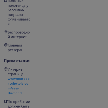
Пляжные
полотенца у
бассейна-
под залог
(оплачиваетс
я)
Беспроводно
й интернет
Главный
ресторан
Примечания
Интернет
страница:
www.seareso
rtshotels.co
m/sea-
diamond
По прибытии
должен быть