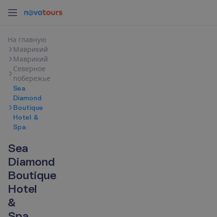
Н
а
г
л
а
в
н
у
ю
Маврикий
Маврикий
Северное
побережье
Sea
Diamond
Boutique
Hotel &
Spa
Sea
Diamond
Boutique
Hotel
&
Spa