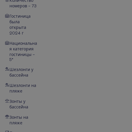
Количество
номеров – 73
Гостиница
была
открыта
2024 г
Национальна
я категория
гостиницы –
5*
Шезлонги у
бассейна
Шезлонги на
пляже
Зонты у
бассейна
Зонты на
пляже