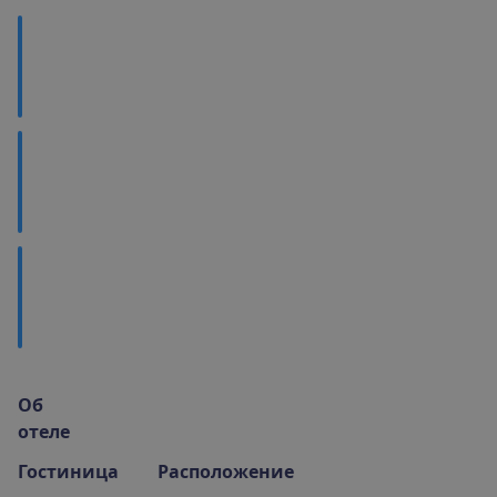
В
а
ж
н
о
з
н
а
т
ь
М
е
с
т
н
а
я
к
у
х
н
я
Ч
т
о
п
о
с
м
о
т
р
е
т
ь
?
О
б
о
т
е
л
е
Гостиница
Расположение