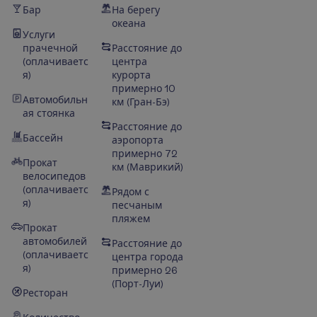
Бар
На берегу
океана
Услуги
прачечной
Расстояние до
(оплачиваетс
центра
я)
курорта
примерно 10
Автомобильн
км (Гран-Бэ)
ая стоянка
Расстояние до
Бассейн
аэропорта
примерно 72
Прокат
км (Маврикий)
велосипедов
(оплачиваетс
Рядом с
я)
песчаным
пляжем
Прокат
автомобилей
Расстояние до
(оплачиваетс
центра города
я)
примерно 26
(Порт-Луи)
Ресторан