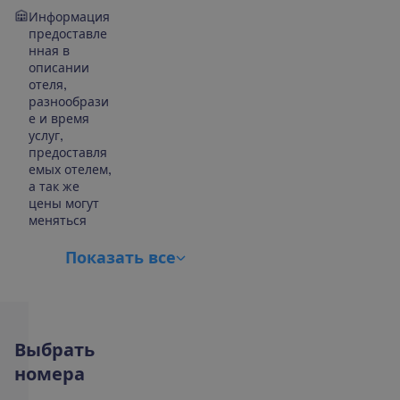
Информация
предоставле
нная в
описании
отеля,
разнообрази
е и время
услуг,
предоставля
емых отелем,
а так же
цены могут
меняться
П
о
к
а
з
а
т
ь
в
с
е
В
ы
б
р
а
т
ь
н
о
м
е
р
а