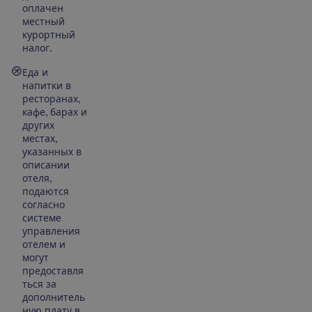
оплачен
местный
курортный
налог.
Еда и
напитки в
ресторанах,
кафе, барах и
других
местах,
указанных в
описании
отеля,
подаются
согласно
системе
управления
отелем и
могут
предоставля
ться за
дополнитель
ную плату в