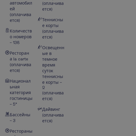
автомобил
(оплачива
ей
ется)
(оплачива
Теннисны
ется)
е корты
Количеств
(оплачива
о номеров
ется)
– 138
Освещенн
Ресторан
ые в
а la carte
темное
(оплачива
время
ется)
суток
теннисны
Национал
е корты –
ьная
2
категория
(оплачива
гостиницы
ется)
– 5*
Дайвинг
Бассейны
(оплачива
– 3
ется)
Рестораны