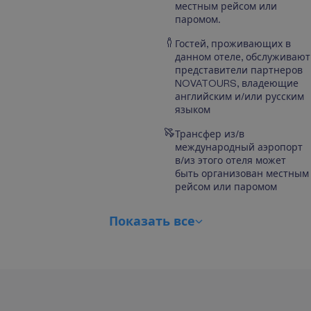
местным рейсом или
паромом.
Гостей, проживающих в
данном отеле, обслуживают
представители партнеров
NOVATOURS, владеющие
английским и/или русским
языком
Трансфер из/в
международный аэропорт
в/из этого отеля может
быть организован местным
рейсом или паромом
П
о
к
а
з
а
т
ь
в
с
е