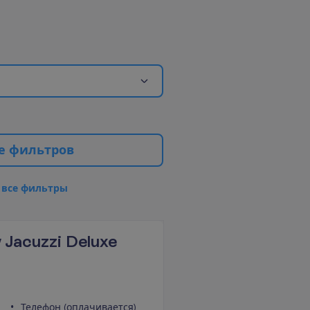
е
ф
и
л
ь
т
р
о
в
в
с
е
ф
и
л
ь
т
р
ы
w Jacuzzi Deluxe
Телефон (оплачивается)