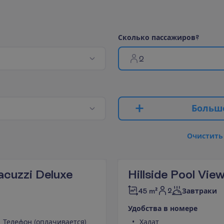
С
к
о
л
ь
к
о
п
а
с
с
а
ж
и
р
о
в
?
2
Б
о
л
ь
ш
О
ч
и
с
т
и
т
ь
Jacuzzi Deluxe
Hillside Pool Vie
2
45 m²
Завтраки
У
д
о
б
с
т
в
а
в
н
о
м
е
р
е
Телефон (оплачивается)
Халат