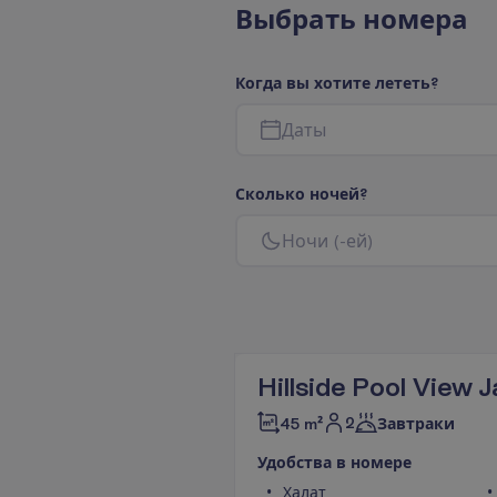
В
ы
б
р
а
т
ь
н
о
м
е
р
а
К
о
г
д
а
в
ы
х
о
т
и
т
е
л
е
т
е
т
ь
?
Д
а
т
ы
С
к
о
л
ь
к
о
н
о
ч
е
й
?
Н
о
ч
и
(
-
е
й
)
Hillside Pool View 
2
45 m²
Завтраки
У
д
о
б
с
т
в
а
в
н
о
м
е
р
е
Халат