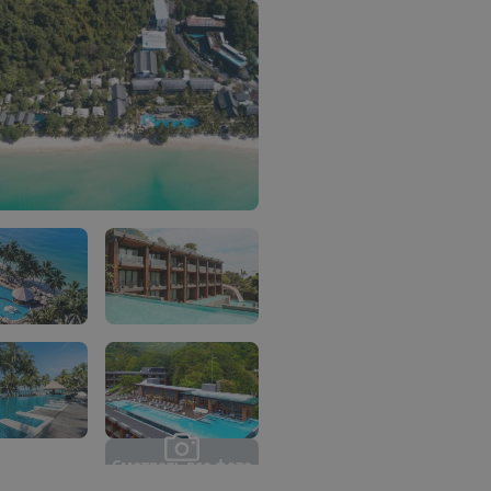
С
м
о
т
р
е
т
ь
в
с
е
ф
о
т
о
(
2
1
)