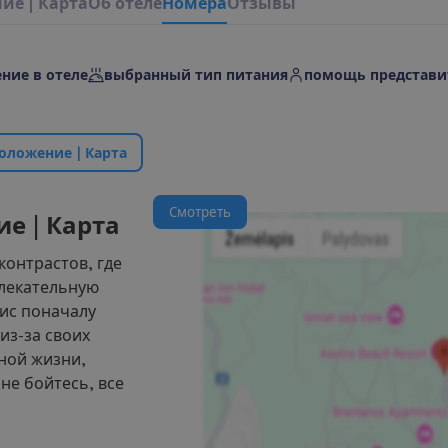
н
и
е
|
К
а
р
т
а
О
б
о
т
е
л
е
Н
о
м
е
р
а
Отзывы
ние в отеле
выбранный тип питания
помощь представи
о
л
о
ж
е
н
и
е
|
К
а
р
т
а
С
м
о
т
р
е
т
ь
и
е
|
К
а
р
т
а
контрастов, где
влекательную
лис поначалу
из-за своих
ной жизни,
 не бойтесь, все