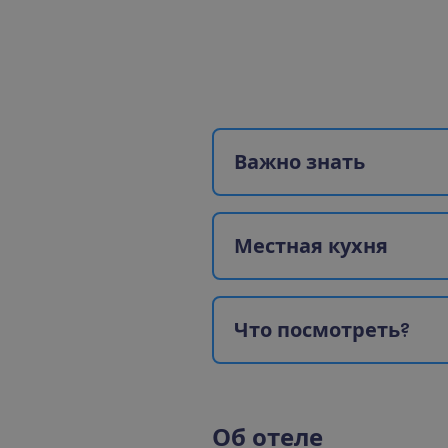
В
а
ж
н
о
з
н
а
т
ь
М
е
с
т
н
а
я
к
у
х
н
я
Ч
т
о
п
о
с
м
о
т
р
е
т
ь
?
О
б
о
т
е
л
е