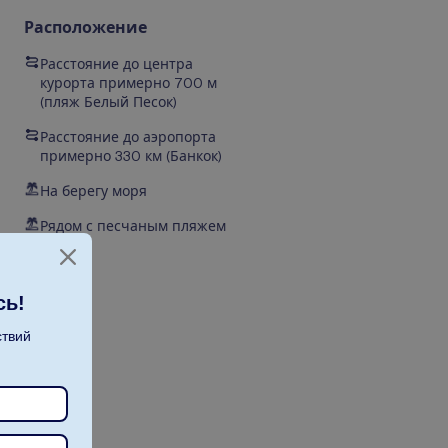
Расположение
Расстояние до центра
курорта примерно 700 м
(пляж Белый Песок)
Расстояние до аэропорта
примерно 330 км (Банкок)
На берегу моря
Рядом с песчаным пляжем
сь!
ствий