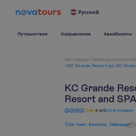
Русский
Путешествия
Направления
Авиабилеты
Н
а
г
л
а
в
н
у
ю
Тайланд
Бангкок
К
KC Grande Resort (ex. KC Gran
KC Grande Reso
Resort and SPA
4.4/5
(
2016
отзывы
)
Ко Чанг, Бангкок, Тайланд