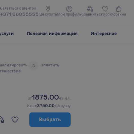
С
в
я
з
а
т
ь
с
я
с
а
г
е
н
т
о
м
+371 66055555
Г
д
е
к
у
п
и
т
ь
М
о
й
п
р
о
ф
и
л
ь
С
р
а
в
н
и
т
ь
С
п
и
с
о
к
К
о
р
з
и
н
а
услуги
Полезная информация
Интересное
н
а
л
и
з
и
р
о
в
а
т
ь
О
п
л
а
т
и
т
ь
3
т
е
ш
е
с
т
в
и
е
1875.00
о
т
€/чел.
3750.00
И
т
о
г
о
€/группу
В
ы
б
р
а
т
ь