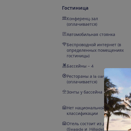
Гостиница
Конференц-зал
(оплачивается)
Автомобильная стоянка
Беспроводной интернет (в
определенных помещениях
гостиницы)
Бассейны – 4
Рестораны а la carte – 2
(оплачивается)
Зонты у бассейна
Нет национальной
классификации
Отель состоит из двух зон
(Seaside и Hillside)