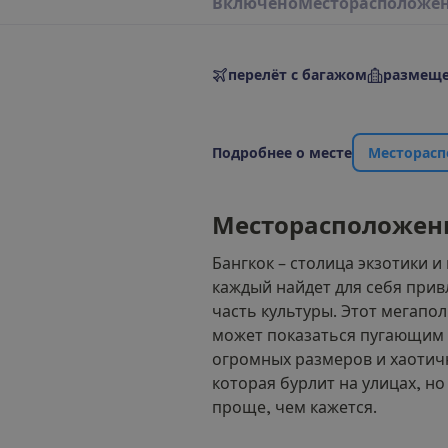
В
к
л
ю
ч
е
н
о
М
е
с
т
о
р
а
с
п
о
л
о
ж
е
перелёт с багажом
размеще
П
о
д
р
о
б
н
е
е
о
м
е
с
т
е
М
е
с
т
о
р
а
с
п
М
е
с
т
о
р
а
с
п
о
л
о
ж
е
н
Бангкок – столица экзотики и 
каждый найдет для себя при
часть культуры. Этот мегапо
может показаться пугающим 
огромных размеров и хаотич
которая бурлит на улицах, но
проще, чем кажется.