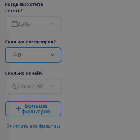
К
о
г
д
а
в
ы
х
о
т
и
т
е
л
е
т
е
т
ь
?
Д
а
т
ы
С
к
о
л
ь
к
о
п
а
с
с
а
ж
и
р
о
в
?
2
С
к
о
л
ь
к
о
н
о
ч
е
й
?
Н
о
ч
и
(
-
е
й
)
Б
о
л
ь
ш
е
ф
и
л
ь
т
р
о
в
О
ч
и
с
т
и
т
ь
в
с
е
ф
и
л
ь
т
р
ы