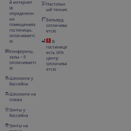
й интернет
Настольн
(в
ый теннис
определенн
ых
Бильярд
помещениях
(оплачива
гостиницы,
ется)
оплачиваетс
я)
В
гостинице
Конференц-
есть SPA
залы – 5
центр
(оплачиваетс
(оплачива
я)
ется)
Шезлонги у
бассейна
Шезлонги на
пляже
Зонты у
бассейна
Зонты на