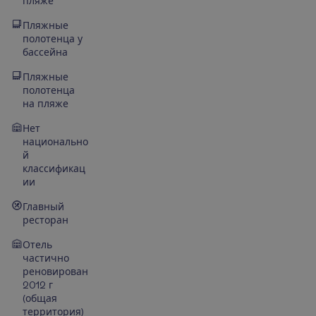
пляже
Пляжные
полотенца у
бассейна
Пляжные
полотенца
на пляже
Нет
национально
й
классификац
ии
Главный
ресторан
Отель
частично
реновирован
2012 г
(общая
территория)