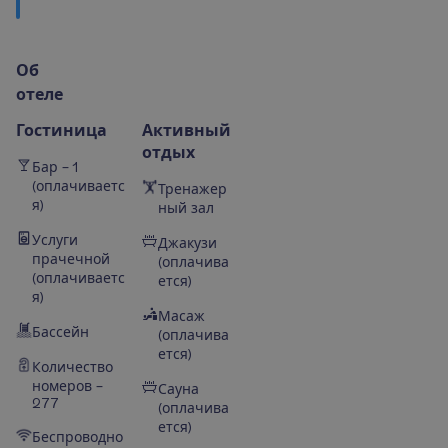
О
б
о
т
е
л
е
Гостиница
Активный
отдых
Бар – 1
(оплачиваетс
Тренажер
я)
ный зал
Услуги
Джакузи
прачечной
(оплачива
(оплачиваетс
ется)
я)
Масаж
Бассейн
(оплачива
ется)
Количество
номеров –
Сауна
277
(оплачива
ется)
Беспроводно