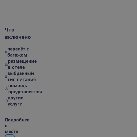
В
к
л
ю
ч
е
н
о
М
е
с
т
о
р
а
с
п
о
л
о
ж
е
н
и
е
|
К
а
р
т
а
О
б
о
т
е
л
Ч
т
о
в
к
л
ю
ч
е
н
о
перелёт с
багажом
размещение
в отеле
выбранный
тип питания
помощь
представителя
другие
услуги
П
о
д
р
о
б
н
е
е
о
м
е
с
т
е