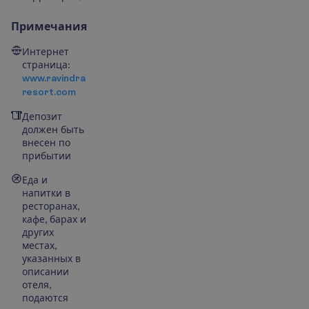
Примечания
Интернет
страница:
www.ravindra
resort.com
Депозит
должен быть
внесен по
прибытии
Еда и
напитки в
ресторанах,
кафе, барах и
других
местах,
указанных в
описании
отеля,
подаются