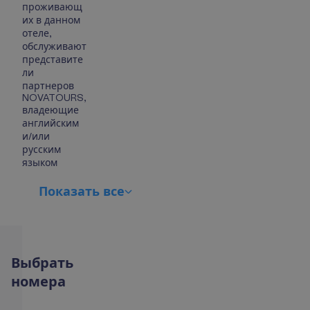
проживающ
их в данном
отеле,
обслуживают
представите
ли
партнеров
NOVATOURS,
владеющие
английским
и/или
русским
языком
П
о
к
а
з
а
т
ь
в
с
е
В
ы
б
р
а
т
ь
н
о
м
е
р
а