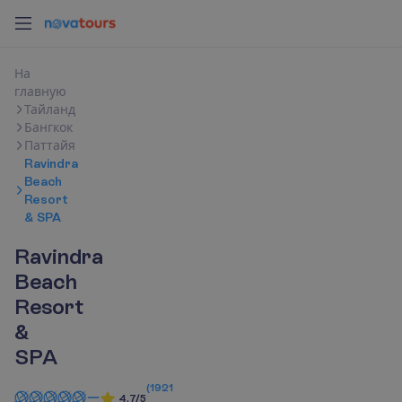
Н
а
г
л
а
в
н
у
ю
Тайланд
Бангкок
Паттайя
Ravindra
Beach
Resort
& SPA
Ravindra
Beach
Resort
&
SPA
(
1921
4.7/5