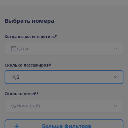
В
ы
б
р
а
т
ь
н
о
м
е
р
а
К
о
г
д
а
в
ы
х
о
т
и
т
е
л
е
т
е
т
ь
?
Д
а
т
ы
С
к
о
л
ь
к
о
п
а
с
с
а
ж
и
р
о
в
?
2
С
к
о
л
ь
к
о
н
о
ч
е
й
?
Н
о
ч
и
(
-
е
й
)
Б
о
л
ь
ш
е
ф
и
л
ь
т
р
о
в