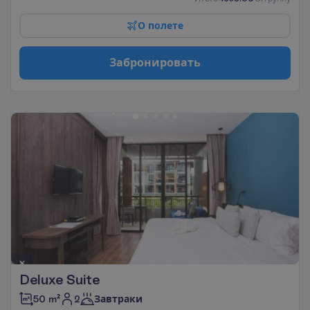
О
п
о
л
е
т
е
З
а
б
р
о
н
и
р
о
в
а
т
ь
Deluxe Suite
2
50 m²
Завтраки