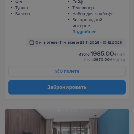
Фен
Сейф
Туалет
Телевизор
Балкон
Набор для чая/кофе
Беспроводной
интернет
П
о
д
р
о
б
н
е
е
10 н. в отеле
(11 н. всего)
29.11.2026
 - 
10.12.2026
1985.00
И
т
о
г
о
:
€/чел.
И
т
о
г
о
3970.00
€/группу
О
п
о
л
е
т
е
З
а
б
р
о
н
и
р
о
в
а
т
ь