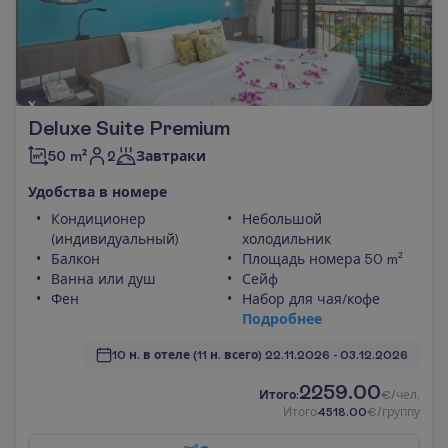
Deluxe Suite Premium
2
50 m²
Завтраки
У
д
о
б
с
т
в
а
в
н
о
м
е
р
е
Кондиционер
Небольшой
(индивидуальный)
холодильник
Балкон
Площадь номера 50 m²
Ванна или душ
Сейф
Фен
Набор для чая/кофе
П
о
д
р
о
б
н
е
е
10 н. в отеле
(11 н. всего)
22.11.2026
 - 
03.12.2026
2259.00
И
т
о
г
о
:
€/чел.
И
т
о
г
о
4518.00
€/группу