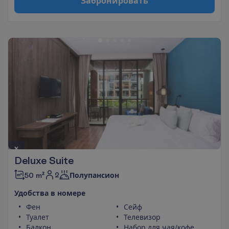
З
а
б
р
о
н
и
р
о
в
а
т
ь
Deluxe Suite
2
50 m²
Полупансион
У
д
о
б
с
т
в
а
в
н
о
м
е
р
е
Фен
Сейф
Туалет
Телевизор
Балкон
Набор для чая/кофе