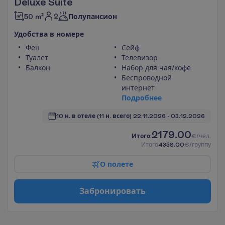
Deluxe Suite
2
50 m²
Полупансион
У
д
о
б
с
т
в
а
в
н
о
м
е
р
е
Фен
Сейф
Туалет
Телевизор
Балкон
Набор для чая/кофе
Беспроводной
интернет
П
о
д
р
о
б
н
е
е
10 н. в отеле
(11 н. всего)
22.11.2026
 - 
03.12.2026
2179.00
И
т
о
г
о
:
€/чел.
И
т
о
г
о
4358.00
€/группу
О
п
о
л
е
т
е
З
а
б
р
о
н
и
р
о
в
а
т
ь