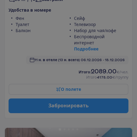
У
д
о
б
с
т
в
а
в
н
о
м
е
р
е
Фен
Сейф
Туалет
Телевизор
Балкон
Набор для чая/кофе
Беспроводной
интернет
П
о
д
р
о
б
н
е
е
11 н. в отеле
(13 н. всего)
06.12.2026
 - 
18.12.2026
2089.00
И
т
о
г
о
:
€/чел.
И
т
о
г
о
4178.00
€/группу
О
п
о
л
е
т
е
З
а
б
р
о
н
и
р
о
в
а
т
ь