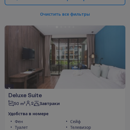
О
ч
и
с
т
и
т
ь
в
с
е
ф
и
л
ь
т
р
ы
Deluxe Suite
2
50 m²
Завтраки
У
д
о
б
с
т
в
а
в
н
о
м
е
р
е
Фен
Сейф
Туалет
Телевизор