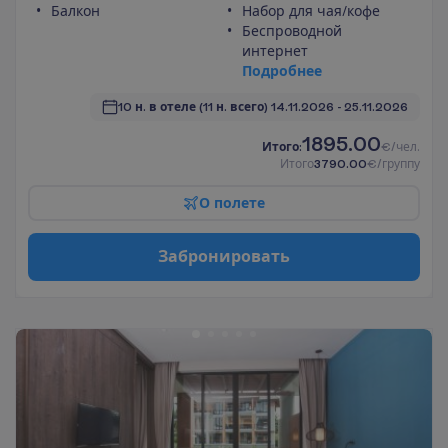
Балкон
Набор для чая/кофе
Беспроводной
интернет
П
о
д
р
о
б
н
е
е
10 н. в отеле
(11 н. всего)
14.11.2026
 - 
25.11.2026
1895.00
И
т
о
г
о
:
€/чел.
И
т
о
г
о
3790.00
€/группу
О
п
о
л
е
т
е
З
а
б
р
о
н
и
р
о
в
а
т
ь