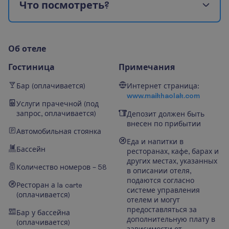
Ч
т
о
п
о
с
м
о
т
р
е
т
ь
?
О
б
о
т
е
л
е
Гостиница
Примечания
Бар (оплачивается)
Интернет страница:
www.maikhaolak.com
Услуги прачечной (под
запрос, оплачивается)
Депозит должен быть
внесен по прибытии
Автомобильная стоянка
Еда и напитки в
Бассейн
ресторанах, кафе, барах и
других местах, указанных
Количество номеров – 58
в описании отеля,
подаются согласно
Ресторан а la carte
системе управления
(оплачивается)
отелем и могут
предоставляться за
Бар у бассейна
дополнительную плату в
(оплачивается)
зависимости от