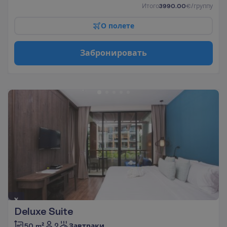
И
т
о
г
о
3990.00
€/группу
О
п
о
л
е
т
е
З
а
б
р
о
н
и
р
о
в
а
т
ь
Deluxe Suite
2
50 m²
Завтраки