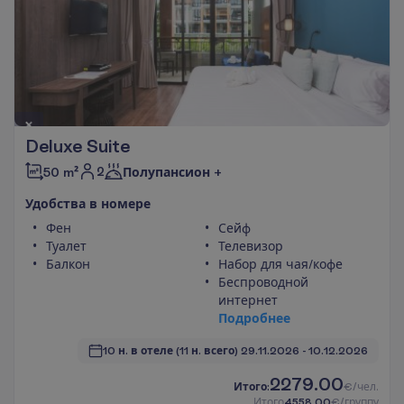
Deluxe Suite
2
50 m²
Полупансион +
У
д
о
б
с
т
в
а
в
н
о
м
е
р
е
Фен
Сейф
Туалет
Телевизор
Балкон
Набор для чая/кофе
Беспроводной
интернет
П
о
д
р
о
б
н
е
е
10 н. в отеле
(11 н. всего)
29.11.2026
 - 
10.12.2026
2279.00
И
т
о
г
о
:
€/чел.
И
т
о
г
о
4558.00
€/группу