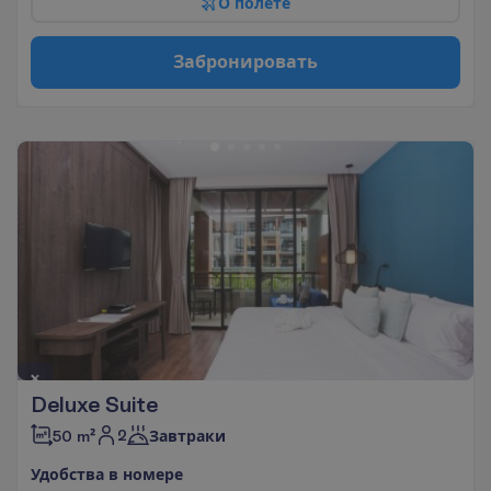
О
п
о
л
е
т
е
З
а
б
р
о
н
и
р
о
в
а
т
ь
Deluxe Suite
2
50 m²
Завтраки
У
д
о
б
с
т
в
а
в
н
о
м
е
р
е