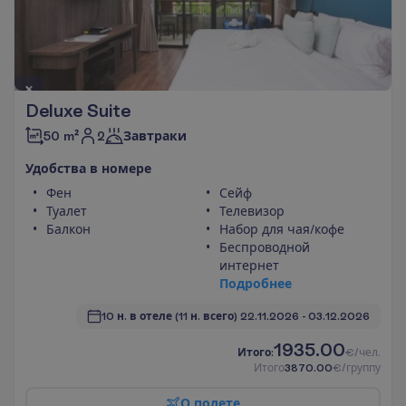
Deluxe Suite
2
50 m²
Завтраки
У
д
о
б
с
т
в
а
в
н
о
м
е
р
е
Фен
Сейф
Туалет
Телевизор
Балкон
Набор для чая/кофе
Беспроводной
интернет
П
о
д
р
о
б
н
е
е
10 н. в отеле
(11 н. всего)
22.11.2026
 - 
03.12.2026
1935.00
И
т
о
г
о
:
€/чел.
И
т
о
г
о
3870.00
€/группу
О
п
о
л
е
т
е