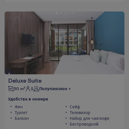
Deluxe Suite
2
50 m²
Полупансион +
У
д
о
б
с
т
в
а
в
н
о
м
е
р
е
Фен
Сейф
Туалет
Телевизор
Балкон
Набор для чая/кофе
Беспроводной