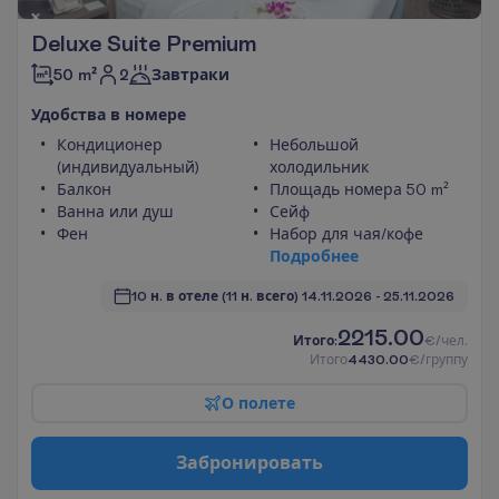
Deluxe Suite Premium
2
50 m²
Завтраки
У
д
о
б
с
т
в
а
в
н
о
м
е
р
е
Кондиционер
Небольшой
(индивидуальный)
холодильник
Балкон
Площадь номера 50 m²
Ванна или душ
Сейф
Фен
Набор для чая/кофе
П
о
д
р
о
б
н
е
е
10 н. в отеле
(11 н. всего)
14.11.2026
 - 
25.11.2026
2215.00
И
т
о
г
о
:
€/чел.
И
т
о
г
о
4430.00
€/группу
О
п
о
л
е
т
е
З
а
б
р
о
н
и
р
о
в
а
т
ь