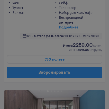
Фен
Сейф
Туалет
Телевизор
Балкон
Набор для чая/кофе
Беспроводной
интернет
П
о
д
р
о
б
н
е
е
12 н. в отеле
(14 н. всего)
10.12.2026
 - 
23.12.2026
2259.00
И
т
о
г
о
:
€/чел.
И
т
о
г
о
4518.00
€/группу
О
п
о
л
е
т
е
З
а
б
р
о
н
и
р
о
в
а
т
ь