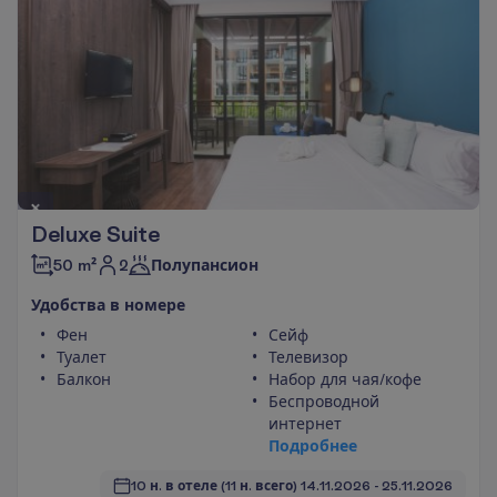
Deluxe Suite
2
50 m²
Полупансион
У
д
о
б
с
т
в
а
в
н
о
м
е
р
е
Фен
Сейф
Туалет
Телевизор
Балкон
Набор для чая/кофе
Беспроводной
интернет
П
о
д
р
о
б
н
е
е
10 н. в отеле
(11 н. всего)
14.11.2026
 - 
25.11.2026