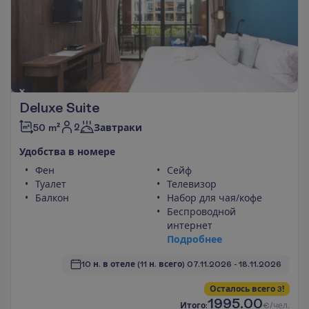
Deluxe Suite
2
50 m²
Завтраки
У
д
о
б
с
т
в
а
в
н
о
м
е
р
е
Фен
Сейф
Туалет
Телевизор
Балкон
Набор для чая/кофе
Беспроводной
интернет
П
о
д
р
о
б
н
е
е
10 н. в отеле
(11 н. всего)
07.11.2026
 - 
18.11.2026
О
с
т
а
л
о
с
ь
в
с
е
г
о
3
!
1995.00
И
т
о
г
о
:
€/чел.