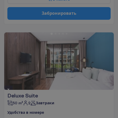
З
а
б
р
о
н
и
р
о
в
а
т
ь
Deluxe Suite
2
50 m²
Завтраки
У
д
о
б
с
т
в
а
в
н
о
м
е
р
е