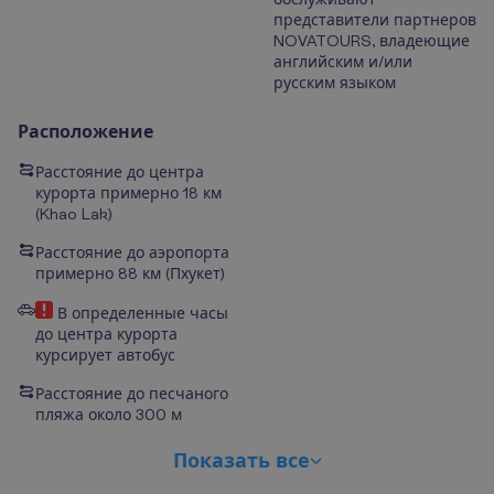
представители партнеров
NOVATOURS, владеющие
английским и/или
русским языком
Расположение
Расстояние до центра
курорта примерно 18 км
(Khao Lak)
Расстояние до аэропорта
примерно 88 км (Пхукет)
В определенные часы
до центра курорта
курсирует автобус
Расстояние до песчаного
пляжа около 300 м
П
о
к
а
з
а
т
ь
в
с
е