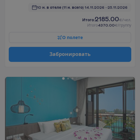
10 н. в отеле
(11 н. всего)
14.11.2026
 - 
25.11.2026
2185.00
И
т
о
г
о
:
€/чел.
И
т
о
г
о
4370.00
€/группу
О
п
о
л
е
т
е
З
а
б
р
о
н
и
р
о
в
а
т
ь