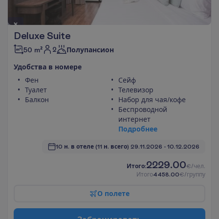
Deluxe Suite
2
50 m²
Полупансион
У
д
о
б
с
т
в
а
в
н
о
м
е
р
е
Фен
Сейф
Туалет
Телевизор
Балкон
Набор для чая/кофе
Беспроводной
интернет
П
о
д
р
о
б
н
е
е
10 н. в отеле
(11 н. всего)
29.11.2026
 - 
10.12.2026
2229.00
И
т
о
г
о
:
€/чел.
И
т
о
г
о
4458.00
€/группу
О
п
о
л
е
т
е