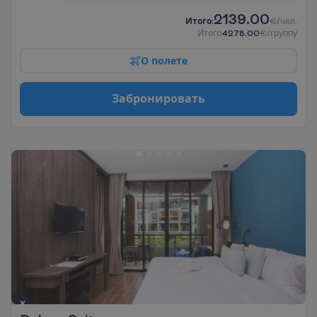
2139.00
И
т
о
г
о
:
€/чел.
И
т
о
г
о
4278.00
€/группу
О
п
о
л
е
т
е
З
а
б
р
о
н
и
р
о
в
а
т
ь