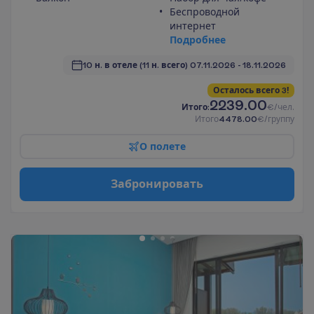
Беспроводной
интернет
П
о
д
р
о
б
н
е
е
10 н. в отеле
(11 н. всего)
07.11.2026
 - 
18.11.2026
О
с
т
а
л
о
с
ь
в
с
е
г
о
3
!
2239.00
И
т
о
г
о
:
€/чел.
И
т
о
г
о
4478.00
€/группу
О
п
о
л
е
т
е
З
а
б
р
о
н
и
р
о
в
а
т
ь