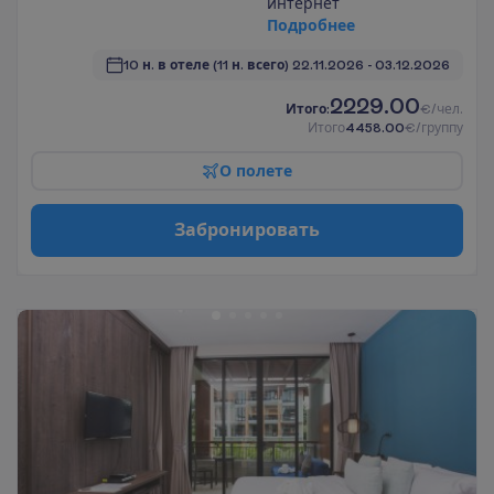
интернет
П
о
д
р
о
б
н
е
е
10 н. в отеле
(11 н. всего)
22.11.2026
 - 
03.12.2026
2229.00
И
т
о
г
о
:
€/чел.
И
т
о
г
о
4458.00
€/группу
О
п
о
л
е
т
е
З
а
б
р
о
н
и
р
о
в
а
т
ь