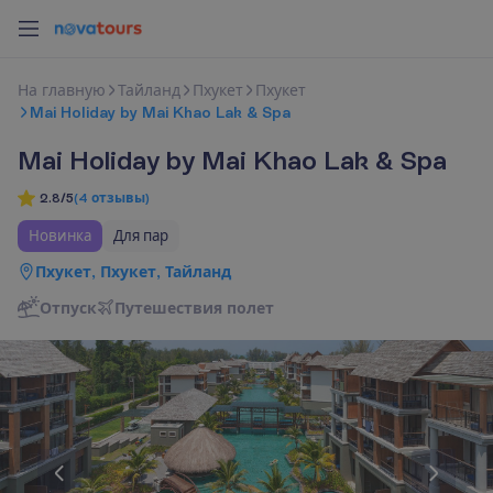
Н
а
г
л
а
в
н
у
ю
Тайланд
Пхукет
Пхукет
Mai Holiday by Mai Khao Lak & Spa
Mai Holiday by Mai Khao Lak & Spa
2.8/5
(
4
отзывы
)
Новинка
Для пар
Пхукет, Пхукет, Тайланд
Отпуск
П
у
т
е
ш
е
с
т
в
и
я
п
о
л
е
т