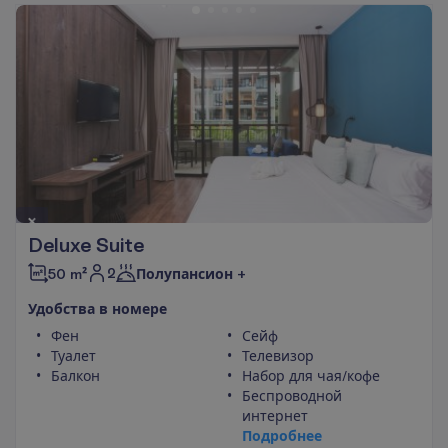
Deluxe Suite
2
50 m²
Полупансион +
У
д
о
б
с
т
в
а
в
н
о
м
е
р
е
Фен
Сейф
Туалет
Телевизор
Балкон
Набор для чая/кофе
Беспроводной
интернет
П
о
д
р
о
б
н
е
е