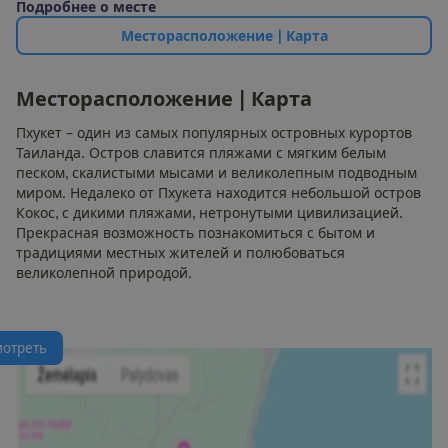
П
о
д
р
о
б
н
е
е
о
м
е
с
т
е
М
е
с
т
о
р
а
с
п
о
л
о
ж
е
н
и
е
|
К
а
р
т
а
М
е
с
т
о
р
а
с
п
о
л
о
ж
е
н
и
е
|
К
а
р
т
а
Пхукет – один из самых популярных островных курортов
Таиланда. Остров славится пляжами с мягким белым
песком, скалистыми мысами и великолепным подводным
миром. Недалеко от Пхукета находится небольшой остров
Кокос, с дикими пляжами, нетронутыми цивилизацией.
Прекрасная возможность познакомиться с бытом и
традициями местных жителей и полюбоваться
великолепной природой.
м
о
т
р
е
т
ь