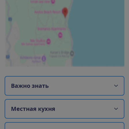
В
а
ж
н
о
з
н
а
т
ь
М
е
с
т
н
а
я
к
у
х
н
я