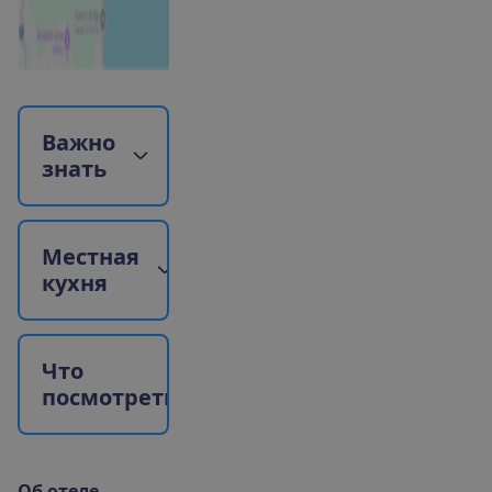
В
а
ж
н
о
з
н
а
т
ь
М
е
с
т
н
а
я
к
у
х
н
я
Ч
т
о
п
о
с
м
о
т
р
е
т
ь
?
О
б
о
т
е
л
е