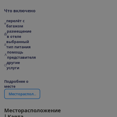
Ч
т
о
в
к
л
ю
ч
е
н
о
перелёт с
багажом
размещение
в отеле
выбранный
тип питания
помощь
представителя
другие
услуги
П
о
д
р
о
б
н
е
е
о
м
е
с
т
е
М
е
с
т
о
р
а
с
п
о
л
о
ж
е
н
и
е
|
К
а
р
т
а
М
е
с
т
о
р
а
с
п
о
л
о
ж
е
н
и
е
|
К
а
р
т
а