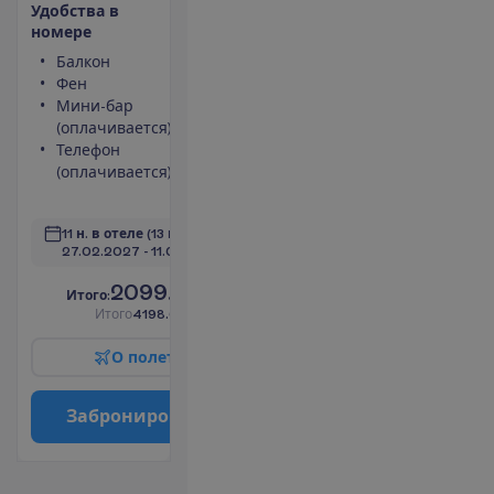
У
д
о
б
с
т
в
а
в
н
о
м
е
р
е
Балкон
Площадь
Фен
номера 30
Мини-бар
m²
(оплачивается)
Сейф
Телефон
Душ
(оплачивается)
Туалет
П
о
д
р
о
б
н
е
е
11 н. в отеле
(13 н. всего)
27.02.2027
 - 
11.03.2027
2099.00
И
т
о
г
о
:
€/чел.
И
т
о
г
о
4198.00
€/группу
О
п
о
л
е
т
е
З
а
б
р
о
н
и
р
о
в
а
т
ь