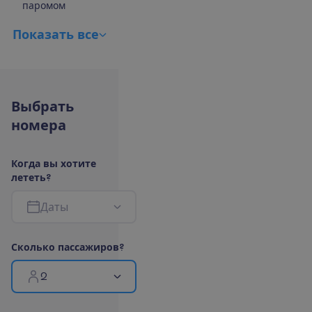
паромом
П
о
к
а
з
а
т
ь
в
с
е
В
ы
б
р
а
т
ь
н
о
м
е
р
а
К
о
г
д
а
в
ы
х
о
т
и
т
е
л
е
т
е
т
ь
?
Д
а
т
ы
С
к
о
л
ь
к
о
п
а
с
с
а
ж
и
р
о
в
?
2