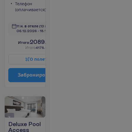
Телефон
Душ
(оплачивается)
Туалет
П
о
д
р
о
б
н
е
е
11 н. в отеле
(13 н. всего)
06.12.2026
 - 
18.12.2026
2089.00
И
т
о
г
о
:
€/чел.
И
т
о
г
о
4178.00
€/группу
О
п
о
л
е
т
е
З
а
б
р
о
н
и
р
о
в
а
т
ь
Deluxe Pool
Access