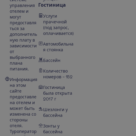
Гостиница
управления
отелем и
Услуги
могут
прачечной
предоставля
(под запрос,
ться за
оплачивается)
дополнитель
ную плату в
Автомобильна
зависимости
я стоянка
от
выбранного
Бассейн
плана
питания.
Количество
номеров – 152
Информация
на этом
Гостиница
сайте
была открыта
предоставле
2017 г
на отелем и
может быть
Шезлонги у
изменена со
бассейна
стороны
отеля.
Зонты у
Туроператор
бассейна