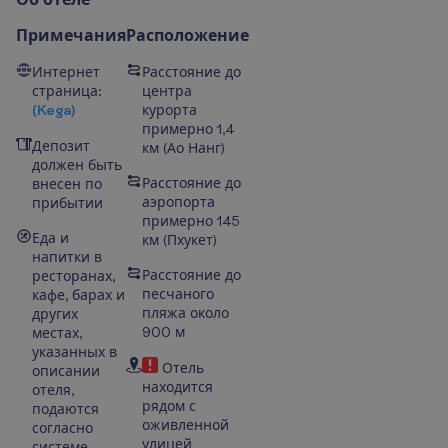
Примечания
Расположение
Интернет
Расстояние до
страница:
центра
(Kega)
курорта
примерно 1,4
Депозит
км
(
Ао
Нанг
)
должен быть
Расстояние до
внесен по
аэропорта
прибытии
примерно 145
Еда и
км (Пхукет)
напитки в
Расстояние до
ресторанах,
песчаного
кафе, барах и
пляжа около
других
900 м
местах,
указанных в
Отель
описании
находится
отеля,
рядом с
подаются
оживленной
согласно
улицей
системе