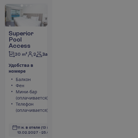
Superior
Pool
Access
2
30 m²
Завтраки
У
д
о
б
с
т
в
а
в
н
о
м
е
р
е
Балкон
Площадь
Фен
номера 30
Мини-бар
m²
(оплачивается)
Сейф
Телефон
Душ
(оплачивается)
Туалет
П
о
д
р
о
б
н
е
е
11 н. в отеле
(13 н. всего)
13.02.2027
 - 
25.02.2027