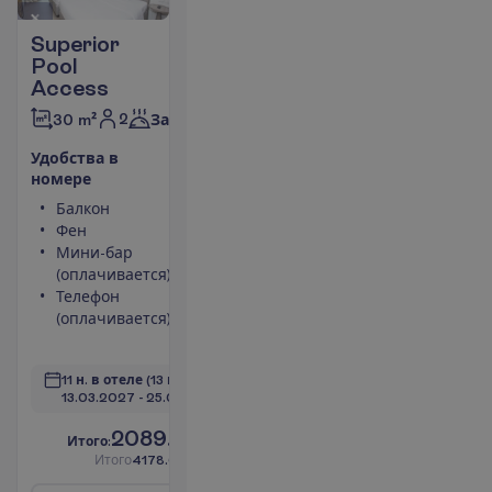
Superior
Pool
Access
2
30 m²
Завтраки
У
д
о
б
с
т
в
а
в
н
о
м
е
р
е
Балкон
Площадь
Фен
номера 30
Мини-бар
m²
(оплачивается)
Сейф
Телефон
Душ
(оплачивается)
Туалет
П
о
д
р
о
б
н
е
е
11 н. в отеле
(13 н. всего)
13.03.2027
 - 
25.03.2027
2089.00
И
т
о
г
о
:
€/чел.
И
т
о
г
о
4178.00
€/группу