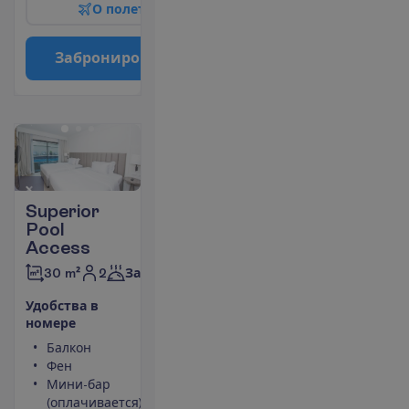
О
п
о
л
е
т
е
З
а
б
р
о
н
и
р
о
в
а
т
ь
Superior
Pool
Access
2
30 m²
Завтраки
У
д
о
б
с
т
в
а
в
н
о
м
е
р
е
Балкон
Площадь
Фен
номера 30
Мини-бар
m²
(оплачивается)
Сейф