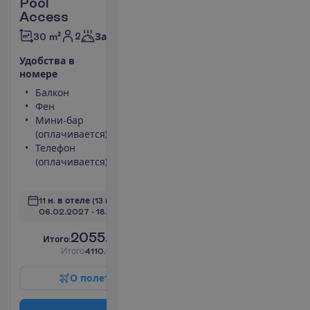
Pool
Access
2
30 m²
Завтраки
У
д
о
б
с
т
в
а
в
н
о
м
е
р
е
Балкон
Площадь
Фен
номера 30
Мини-бар
m²
(оплачивается)
Сейф
Телефон
Душ
(оплачивается)
Туалет
П
о
д
р
о
б
н
е
е
11 н. в отеле
(13 н. всего)
06.02.2027
 - 
18.02.2027
2055.00
И
т
о
г
о
:
€/чел.
И
т
о
г
о
4110.00
€/группу
О
п
о
л
е
т
е