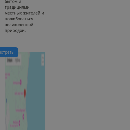
бытом и
традициями
местных жителей и
полюбоваться
великолепной
природой.
м
о
т
р
е
т
ь