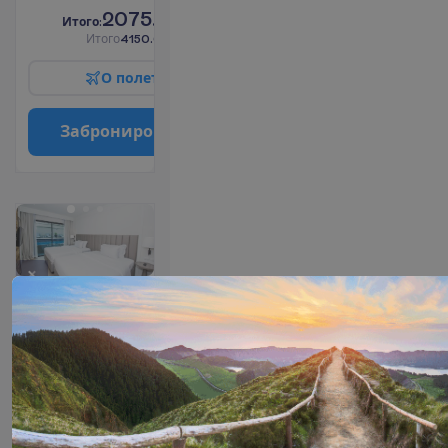
2075.00
И
т
о
г
о
:
€/чел.
И
т
о
г
о
4150.00
€/группу
О
п
о
л
е
т
е
З
а
б
р
о
н
и
р
о
в
а
т
ь
Superior
Pool
Access
2
30 m²
Завтраки
У
д
о
б
с
т
в
а
в
н
о
м
е
р
е
Балкон
Площадь