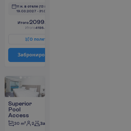
11 н. в отеле
(13 н. всего)
19.03.2027
 - 
31.03.2027
2099.00
И
т
о
г
о
:
€/чел.
И
т
о
г
о
4198.00
€/группу
О
п
о
л
е
т
е
З
а
б
р
о
н
и
р
о
в
а
т
ь
Superior
Pool
Access
2
30 m²
Завтраки