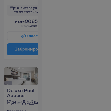
11 н. в отеле
(13 н. всего)
20.02.2027
 - 
04.03.2027
2065.00
И
т
о
г
о
:
€/чел.
И
т
о
г
о
4130.00
€/группу
О
п
о
л
е
т
е
З
а
б
р
о
н
и
р
о
в
а
т
ь
Deluxe Pool
Access
2
36 m²
Завтраки