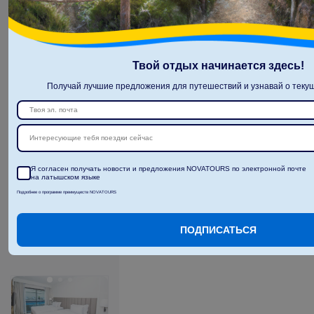
Фен
номера 30
Мини-бар
m²
(оплачивается)
Сейф
Телефон
Душ
Твой отдых начинается здесь!
(оплачивается)
Туалет
П
о
д
р
о
б
н
е
е
Получай лучшие предложения для путешествий и узнавай о текущ
11 н. в отеле
(13 н. всего)
19.03.2027
 - 
31.03.2027
Интересующие тебя поездки сейчас
2085.00
И
т
о
г
о
:
€/чел.
И
т
о
г
о
4170.00
€/группу
Я согласен получать новости и предложения NOVATOURS по электронной почте
на латышском языке
О
п
о
л
е
т
е
Подробнее о программе преимуществ NOVATOURS
З
а
б
р
о
н
и
р
о
в
а
т
ь
ПОДПИСАТЬСЯ