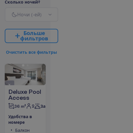
С
к
о
л
ь
к
о
н
о
ч
е
й
?
Н
о
ч
и
(
-
е
й
)
Б
о
л
ь
ш
е
ф
и
л
ь
т
р
о
в
О
ч
и
с
т
и
т
ь
в
с
е
ф
и
л
ь
т
р
ы
Deluxe Pool
Access
2
36 m²
Завтраки
У
д
о
б
с
т
в
а
в
н
о
м
е
р
е
Балкон
Площадь