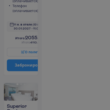
(оплачивается)
Сейф
Телефон
Душ
(оплачивается)
Туалет
П
о
д
р
о
б
н
е
е
11 н. в отеле
(13 н. всего)
30.01.2027
 - 
11.02.2027
2055.00
И
т
о
г
о
:
€/чел.
И
т
о
г
о
4110.00
€/группу
О
п
о
л
е
т
е
З
а
б
р
о
н
и
р
о
в
а
т
ь
Superior