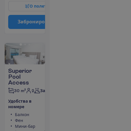
О
п
о
л
е
т
е
З
а
б
р
о
н
и
р
о
в
а
т
ь
Superior
Pool
Access
2
30 m²
Завтраки
У
д
о
б
с
т
в
а
в
н
о
м
е
р
е
Балкон
Площадь
Фен
номера 30
Мини-бар
m²