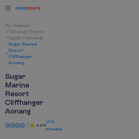
Н
а
г
л
а
в
н
у
ю
Тайланд
Пхукет
Краби (Таиланд)
Sugar Marina
Resort
Cliffhanger
Aonang
Sugar
Marina
Resort
Cliffhanger
Aonang
(
376
4.2/5
отзывы
)