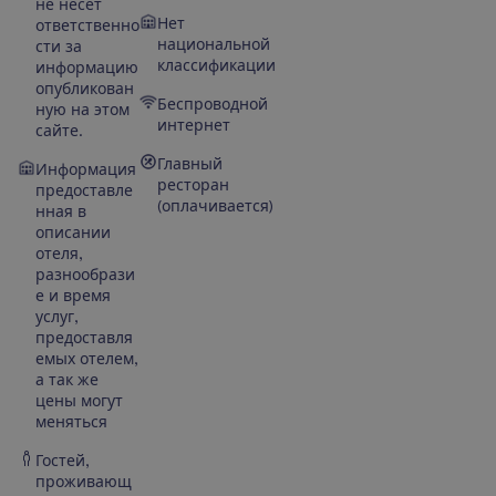
не несёт
Нет
ответственно
национальной
сти за
классификации
информацию
опубликован
Беспроводной
ную на этом
интернет
сайте.
Главный
Информация
ресторан
предоставле
(оплачивается)
нная в
описании
отеля,
разнообрази
е и время
услуг,
предоставля
емых отелем,
а так же
цены могут
меняться
Гостей,
проживающ