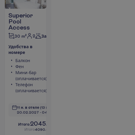
Superior
Pool
Access
2
30 m²
Завтраки
У
д
о
б
с
т
в
а
в
н
о
м
е
р
е
Балкон
Площадь
Фен
номера 30
Мини-бар
m²
(оплачивается)
Сейф
Телефон
Душ
(оплачивается)
Туалет
П
о
д
р
о
б
н
е
е
11 н. в отеле
(13 н. всего)
20.02.2027
 - 
04.03.2027
2045.00
И
т
о
г
о
:
€/чел.
И
т
о
г
о
4090.00
€/группу