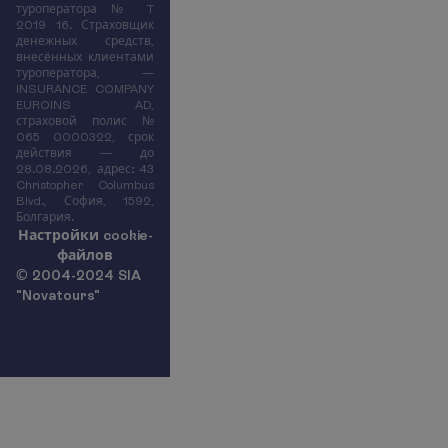
туроператора № T
2019 16. Страховщик
денежных средств,
внесённых клиентами
туроператора, —
INSURANCE COMPANY
EUROINS AD,
страховой полис №
065 0000322, срок
действия — до
28.08.2026, адрес: 43
Christopher Columbus
Blvd., София, 1592,
Болгария.
Н
а
с
т
р
о
й
к
и
c
o
o
k
i
e
-
ф
а
й
л
о
в
© 2004-2024 SIA
"Novatours"