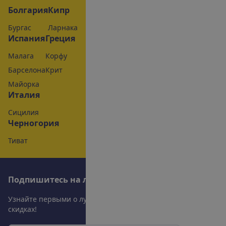
Болгария
Кипр
Бургас
Ларнака
Испания
Греция
Малага
Корфу
Барселона
Крит
Майорка
Италия
Сицилия
Черногория
Тиват
П
о
д
п
и
ш
и
т
е
с
ь
н
а
л
у
ч
ш
и
е
п
р
е
д
л
о
ж
е
н
и
я
!
У
з
н
а
й
т
е
п
е
р
в
ы
м
и
о
л
у
ч
ш
и
х
п
р
е
д
л
о
ж
е
н
и
я
х
и
с
к
и
д
к
а
х
!