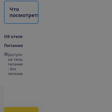
Ч
т
о
п
о
с
м
о
т
р
е
т
ь
?
О
б
о
т
е
л
е
Питание
Доступн
ые типы
питания
: Без
питания