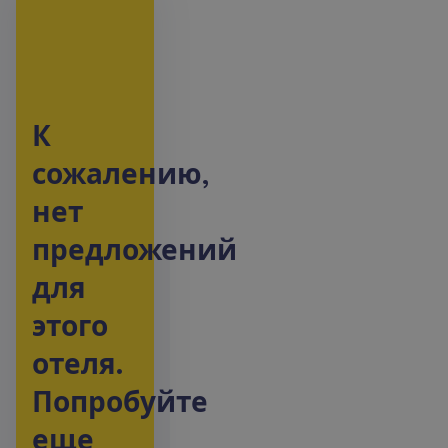
К
с
о
ж
а
л
е
н
и
ю
,
н
е
т
п
р
е
д
л
о
ж
е
н
и
й
д
л
я
э
т
о
г
о
о
т
е
л
я
.
П
о
п
р
о
б
у
й
т
е
е
щ
е