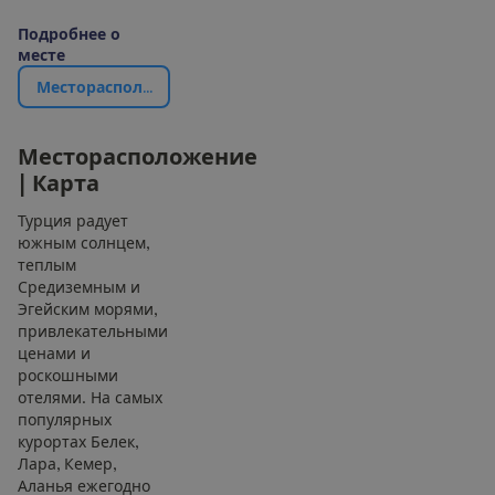
П
о
д
р
о
б
н
е
е
о
м
е
с
т
е
М
е
с
т
о
р
а
с
п
о
л
о
ж
е
н
и
е
|
К
а
р
т
а
М
е
с
т
о
р
а
с
п
о
л
о
ж
е
н
и
е
|
К
а
р
т
а
Турция радует
южным солнцем,
теплым
Средиземным и
Эгейским морями,
привлекательными
ценами и
роскошными
отелями. На самых
популярных
курортах Белек,
Лара, Кемер,
Аланья ежегодно