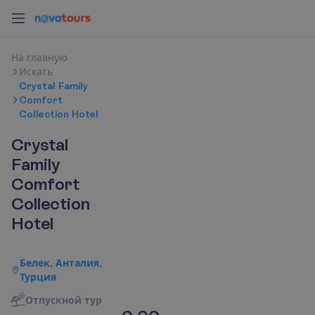
Н
а
г
л
а
в
н
у
ю
И
с
к
а
т
ь
Crystal Family
Comfort
Collection Hotel
Crystal
Family
Comfort
Collection
Hotel
Белек, Анталия,
Турция
О
т
п
у
с
к
н
о
й
т
у
р