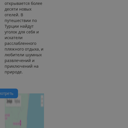
открывается более
десяти новых
отелей. В
путешествии по
Турции найдут
уголок для себя и
искатели
расслабленного
пляжного отдыха, и
любители шумных
развлечений и
приключений на
природе.
м
о
т
р
е
т
ь