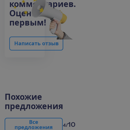
к
о
м
м
е
н
т
а
р
и
е
в
.
О
ц
е
н
и
т
е
п
е
р
в
ы
м
!
Н
а
п
и
с
а
т
ь
о
т
з
ы
в
Похожие
предложения
В
с
е
10
4/
п
р
е
д
л
о
ж
е
н
и
я