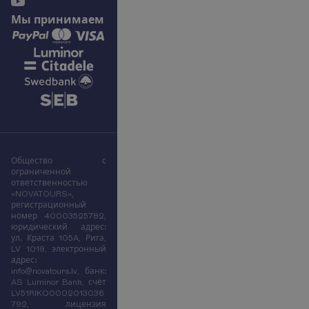
М
ы
п
р
и
н
и
м
а
е
м
Общество с
ограниченной
ответственностью
«NOVATOURS»,
регистрационный
номер 40003525782,
юридический адрес:
ул. Краста 105A, Рига,
LV 1019, электронный
адрес:
info@novatours.lv, банк:
AS Luminor Bank, счёт
LV51RIKO0002013036
792, лицензия