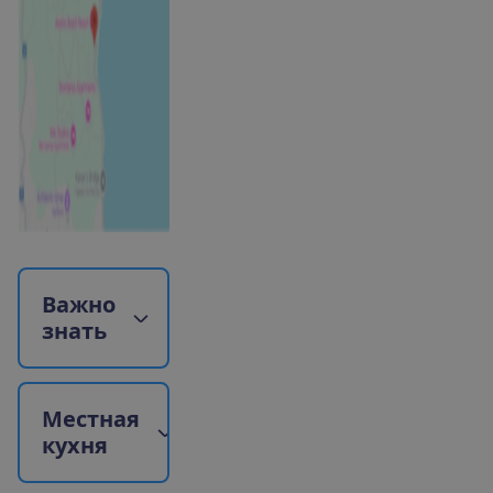
В
а
ж
н
о
з
н
а
т
ь
М
е
с
т
н
а
я
к
у
х
н
я