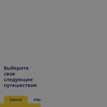
В
ы
б
е
р
и
т
е
с
в
о
е
с
л
е
д
у
ю
щ
е
е
п
у
т
е
ш
е
с
т
в
и
е
Европа
Африка
Азия