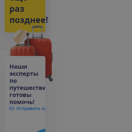
р
а
з
п
о
з
д
н
е
е
!
Наши
эксперты
по
путешествиям
готовы
помочь!
Отправить запрос
+371 66055555