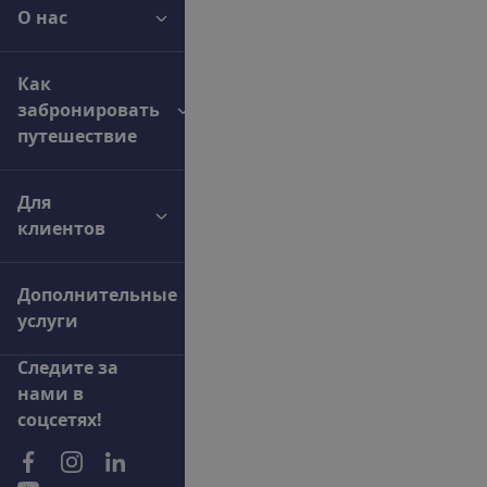
О нас
Как
забронировать
путешествие
Для
клиентов
Дополнительные
услуги
С
л
е
д
и
т
е
з
а
н
а
м
и
в
с
о
ц
с
е
т
я
х
!