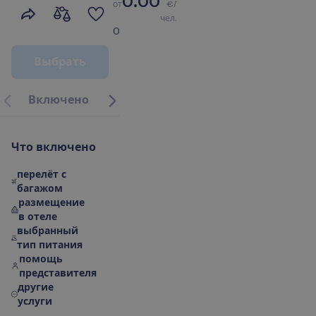
0.00
о
т
€/
чел.
0
В
ы
б
р
а
т
ь
В
к
л
ю
ч
е
н
о
М
е
с
т
о
р
а
с
п
о
л
о
ж
е
н
и
е
|
К
а
р
т
а
О
б
о
т
е
л
Ч
т
о
в
к
л
ю
ч
е
н
о
перелёт с
багажом
размещение
в отеле
выбранный
тип питания
помощь
представителя
другие
услуги