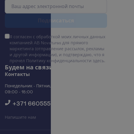
П
о
д
п
и
с
а
т
ь
с
я
Я согласен с обработкой моих личных данных
компанией AB Novaturas для прямого
маркетинга (отправление рассылок, рекламы
и другой информации), и подтверждаю, что я
прочел Политику конфиденциальности
здесь
.
Б
у
д
е
м
н
а
с
в
я
з
и
!
К
о
н
т
а
к
т
ы
Понедельник - Пятница
09:00 - 18:00
+371 66055555
Н
а
п
и
ш
и
т
е
н
а
м