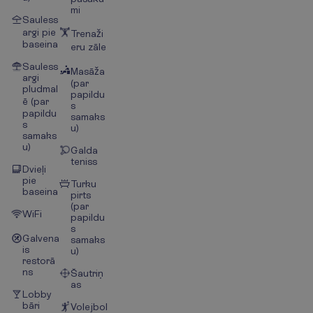
mi
Sauless
argi pie
Trenaži
baseina
eru zāle
Sauless
Masāža
argi
(par
pludmal
papildu
ē (par
s
papildu
samaks
s
u)
samaks
u)
Galda
teniss
Dvieļi
pie
Turku
baseina
pirts
(par
WiFi
papildu
s
Galvena
samaks
is
u)
restorā
ns
Šautriņ
as
Lobby
bāri
Volejbol