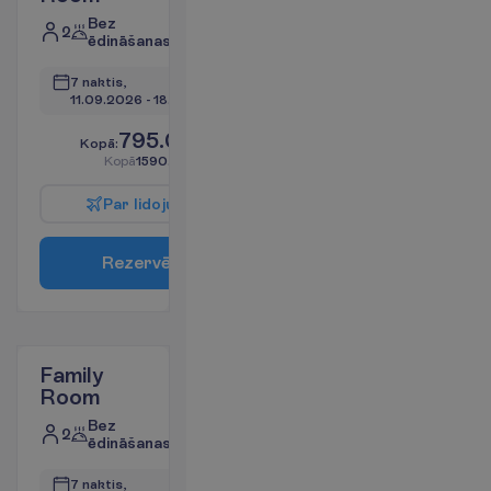
Bez
2
ēdināšanas
7 naktis, 
11.09.2026
 - 
18.09.2026
795.00
K
o
p
ā
:
€/pers.
K
o
p
ā
1590.00
€/grupa
P
a
r
l
i
d
o
j
u
m
u
R
e
z
e
r
v
ē
t
Family
Room
Bez
2
ēdināšanas
7 naktis, 