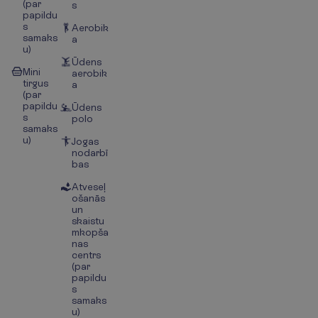
(par
s
papildu
s
Aerobik
samaks
a
u)
Ūdens
Mini
aerobik
tirgus
a
(par
papildu
Ūdens
s
polo
samaks
u)
Jogas
nodarbī
bas
Atveseļ
ošanās
un
skaistu
mkopša
nas
centrs
(par
papildu
s
samaks
u)