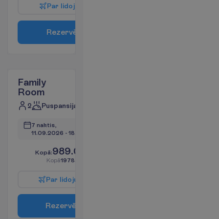
P
a
r
l
i
d
o
j
u
m
u
R
e
z
e
r
v
ē
t
Family
Room
2
Puspansija
7 naktis, 
11.09.2026
 - 
18.09.2026
989.00
K
o
p
ā
:
€/pers.
K
o
p
ā
1978.00
€/grupa
P
a
r
l
i
d
o
j
u
m
u
R
e
z
e
r
v
ē
t