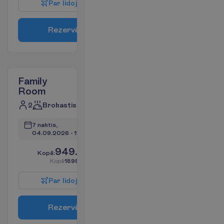
P
a
r
l
i
d
o
j
u
m
u
R
e
z
e
r
v
ē
t
Family
Room
2
Brokastis
7 naktis, 
04.09.2026
 - 
11.09.2026
949.00
K
o
p
ā
:
€/pers.
K
o
p
ā
1898.00
€/grupa
P
a
r
l
i
d
o
j
u
m
u
R
e
z
e
r
v
ē
t