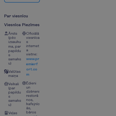
P
a
r
v
i
e
s
n
ī
c
u
Viesnīca
Piezīmes
Ārsts
Oficiālā
(pēc
viesnīca
izsauku
s
internet
ma, par
a
papildu
vietne:
s
www.pr
samaks
u)
emierf
ort.co
Valūtas
m
maiņa
Ēdieni
Veikali
un
(par
dzērieni
papildu
restorā
s
nos,
samaks
kafejnīc
u)
ās,
bāros
Veļas