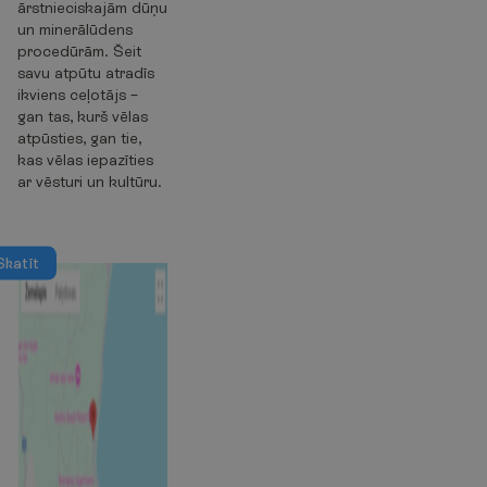
ārstnieciskajām dūņu
un minerālūdens
procedūrām. Šeit
savu atpūtu atradīs
ikviens ceļotājs –
gan tas, kurš vēlas
atpūsties, gan tie,
kas vēlas iepazīties
ar vēsturi un kultūru.
S
k
a
t
ī
t