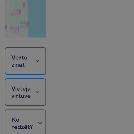
V
ē
r
t
s
z
i
n
ā
t
V
i
e
t
ē
j
ā
v
i
r
t
u
v
e
K
o
r
e
d
z
ē
t
?