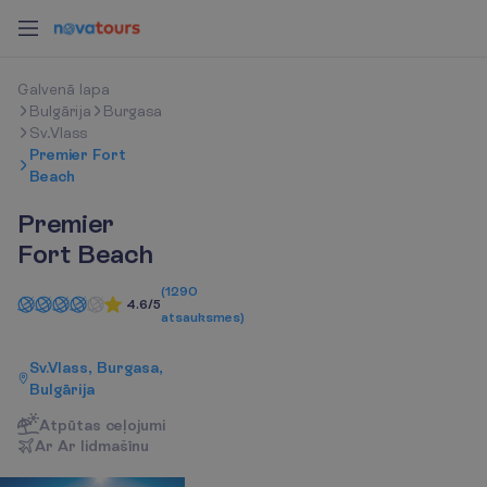
G
a
l
v
e
n
ā
l
a
p
a
Bulgārija
Burgasa
Sv.Vlass
Premier Fort
Beach
Premier
Fort Beach
(
1290
4.6/5
atsauksmes
)
Sv.Vlass, Burgasa,
Bulgārija
Atpūtas ceļojumi
A
r
A
r
l
i
d
m
a
š
ī
n
u