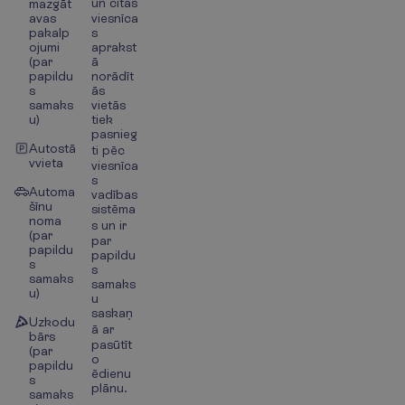
un citās
mazgāt
avas
viesnīca
pakalp
s
ojumi
aprakst
(par
ā
papildu
norādīt
s
ās
samaks
vietās
u)
tiek
pasnieg
Autostā
ti pēc
vvieta
viesnīca
s
Automa
vadības
šīnu
sistēma
noma
s un ir
(par
par
papildu
papildu
s
s
samaks
samaks
u)
u
saskaņ
Uzkodu
ā ar
bārs
pasūtīt
(par
o
papildu
ēdienu
s
plānu.
samaks