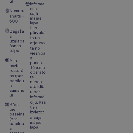
u)
Informā
cija
Numuru
šajā
skaits –
mājas
500
lapā
tiek
Bagāža
pārvaldī
s
ta un
uzglabā
atjauno
šanas
ta no
telpa
viesnīca
s
A la
puses.
carte
Tūrisma
restorā
operato
ns (par
rs
papildu
nenes
s
atbildīb
samaks
u par
u)
informā
ciju, kas
Bārs
tiek
pie
izvietot
baseina
a šajā
(par
mājas
papildu
lapā.
s
samaks