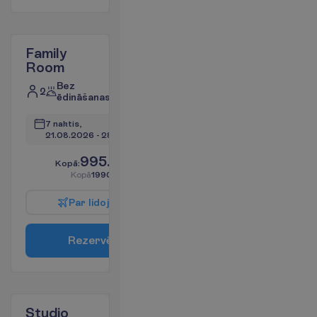
Family
Room
Bez
2
ēdināšanas
7 naktis, 
21.08.2026
 - 
28.08.2026
995.00
K
o
p
ā
:
€/pers.
K
o
p
ā
1990.00
€/grupa
P
a
r
l
i
d
o
j
u
m
u
R
e
z
e
r
v
ē
t
Studio