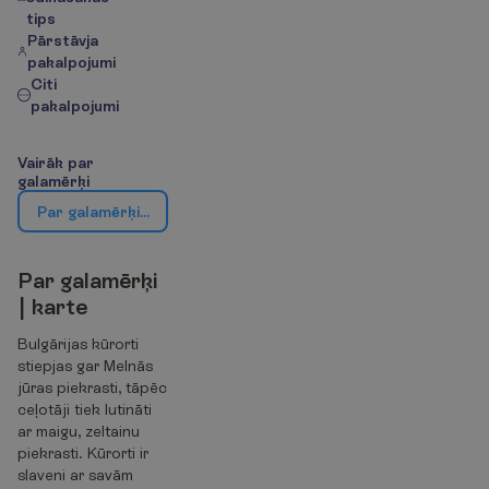
tips
Pārstāvja
pakalpojumi
Citi
pakalpojumi
V
a
i
r
ā
k
p
a
r
g
a
l
a
m
ē
r
ķ
i
P
a
r
g
a
l
a
m
ē
r
ķ
i
|
k
a
r
t
e
P
a
r
g
a
l
a
m
ē
r
ķ
i
|
k
a
r
t
e
Bulgārijas kūrorti
stiepjas gar Melnās
jūras piekrasti, tāpēc
ceļotāji tiek lutināti
ar maigu, zeltainu
piekrasti. Kūrorti ir
slaveni ar savām