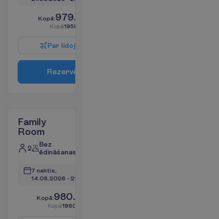
979.00
K
o
p
ā
:
€/pers.
K
o
p
ā
1958.00
€/grupa
P
a
r
l
i
d
o
j
u
m
u
R
e
z
e
r
v
ē
t
Family
Room
Bez
2
ēdināšanas
7 naktis, 
14.08.2026
 - 
21.08.2026
980.00
K
o
p
ā
:
€/pers.
K
o
p
ā
1960.00
€/grupa