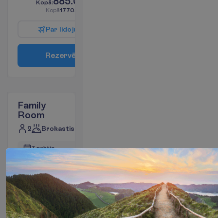
885.00
K
o
p
ā
:
€/pers.
K
o
p
ā
1770.00
€/grupa
P
a
r
l
i
d
o
j
u
m
u
R
e
z
e
r
v
ē
t
Family
Room
2
Brokastis
7 naktis, 
28.08.2026
 - 
04.09.2026
899.00
K
o
p
ā
:
€/pers.
K
o
p
ā
1798.00
€/grupa
P
a
r
l
i
d
o
j
u
m
u