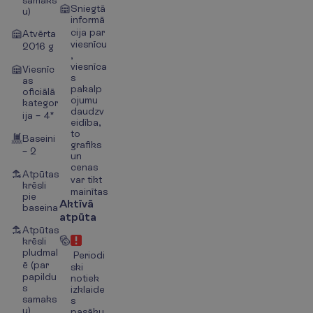
Sniegtā
u)
informā
cija par
Atvērta
viesnīcu
2016 g
,
viesnīca
Viesnīc
s
as
pakalp
oficiālā
ojumu
kategor
daudzv
ija – 4*
eidība,
to
Baseini
grafiks
– 2
un
cenas
Atpūtas
var tikt
krēsli
mainītas
pie
Aktīvā
baseina
atpūta
Atpūtas
krēsli
pludmal
Periodi
ē (par
ski
papildu
notiek
s
izklaide
samaks
s
u)
pasāku