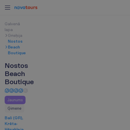
G
a
l
v
e
n
ā
l
a
p
a
Grieķija
Nostos
Beach
Boutique
Nostos
Beach
Boutique
Jaunums
Ģimene
Bali (GR),
Krēta-
Hērakleja,