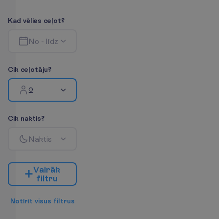
K
a
d
v
ē
l
i
e
s
c
e
ļ
o
t
?
N
o
-
l
ī
d
z
C
i
k
c
e
ļ
o
t
ā
j
u
?
2
C
i
k
n
a
k
t
i
s
?
N
a
k
t
i
s
V
a
i
r
ā
k
f
i
l
t
r
u
N
o
t
ī
r
ī
t
v
i
s
u
s
f
i
l
t
r
u
s