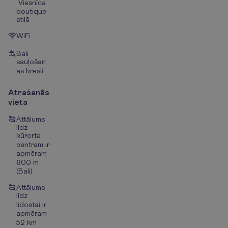
Viesnīca
boutique
stilā
WiFi
Bali
sauļošan
ās krēsli
Atrašanās
vieta
Attālums
līdz
kūrorta
centram ir
apmēram
600 m
(Bali)
Attālums
līdz
lidostai ir
apmēram
52 km