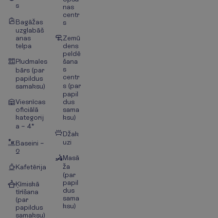
s
nas
centr
Bagāžas
s
uzglabāš
anas
Zemū
telpa
dens
peldē
Pludmales
šana
s
bārs (par
centr
papildus
s (par
samaksu)
papil
Viesnīcas
dus
oficiālā
sama
kategorij
ksu)
a – 4*
Džak
uzi
Baseini –
2
Masā
ža
Kafetērija
(par
papil
Ķīmiskā
dus
tīrīšana
sama
(par
ksu)
papildus
samaksu)