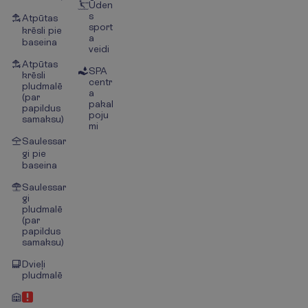
Ūden
s
Atpūtas
sport
krēsli pie
a
baseina
veidi
Atpūtas
SPA
krēsli
centr
pludmalē
a
(par
pakal
papildus
poju
samaksu)
mi
Saulessar
gi pie
baseina
Saulessar
gi
pludmalē
(par
papildus
samaksu)
Dvieļi
pludmalē