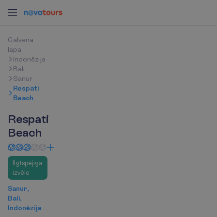
G
a
l
v
e
n
ā
l
a
p
a
Indonēzija
Bali
Sanur
Respati
Beach
Respati
Beach
Ilgtspējīga
izvēle
Sanur,
Bali,
Indonēzija