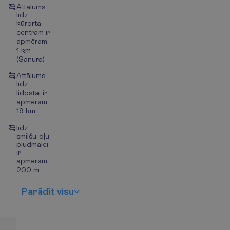
Attālums
līdz
kūrorta
centram ir
apmēram
1 km
(Sanura)
Attālums
līdz
lidostai ir
apmēram
19 km
līdz
smilšu-oļu
pludmalei
ir
apmēram
200 m
P
a
r
ā
d
ī
t
v
i
s
u