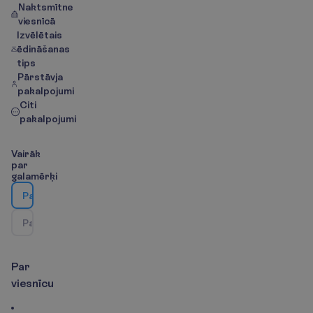
Naktsmītne
viesnīcā
Izvēlētais
ēdināšanas
tips
Pārstāvja
pakalpojumi
Citi
pakalpojumi
V
a
i
r
ā
k
p
a
r
g
a
l
a
m
ē
r
ķ
i
P
a
r
v
i
e
s
n
ī
c
u
P
a
r
g
a
l
a
m
ē
r
ķ
i
|
k
a
r
t
e
P
a
r
v
i
e
s
n
ī
c
u