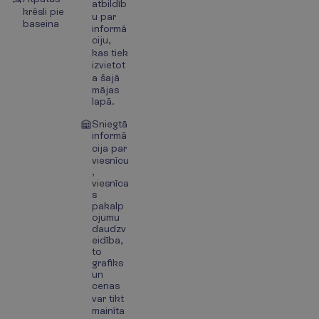
atbildīb
krēsli pie
u par
baseina
informā
ciju,
kas tiek
izvietot
a šajā
mājas
lapā.
Sniegtā
informā
cija par
viesnīcu
,
viesnīca
s
pakalp
ojumu
daudzv
eidība,
to
grafiks
un
cenas
var tikt
mainīta