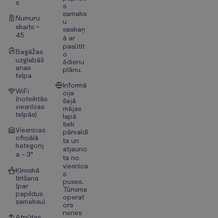
s
s
samaks
Numuru
u
skaits –
saskaņ
45
ā ar
pasūtīt
Bagāžas
o
uzglabāš
ēdienu
anas
plānu.
telpa
Informā
WiFi
cija
(noteiktās
šajā
viesnīcas
mājas
telpās)
lapā
tiek
Viesnīcas
pārvaldī
oficiālā
ta un
kategorij
atjauno
a – 3*
ta no
viesnīca
Ķīmiskā
s
tīrīšana
puses.
(par
Tūrisma
papildus
operat
samaksu)
ors
nenes
Atpūtas