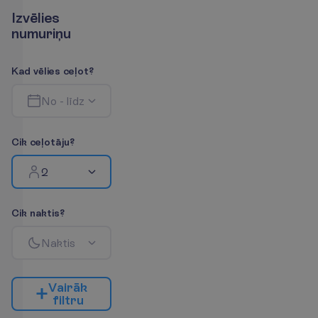
I
z
v
ē
l
i
e
s
n
u
m
u
r
i
ņ
u
K
a
d
v
ē
l
i
e
s
c
e
ļ
o
t
?
N
o
-
l
ī
d
z
C
i
k
c
e
ļ
o
t
ā
j
u
?
2
C
i
k
n
a
k
t
i
s
?
N
a
k
t
i
s
V
a
i
r
ā
k
f
i
l
t
r
u