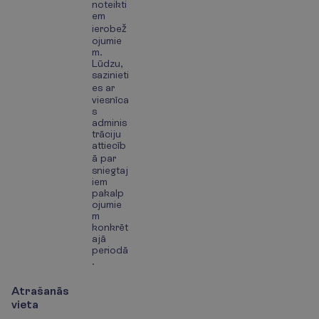
noteikti
em
ierobež
ojumie
m.
Lūdzu,
sazinieti
es ar
viesnīca
s
adminis
trāciju
attiecīb
ā par
sniegtaj
iem
pakalp
ojumie
m
konkrēt
ajā
periodā
.
Atrašanās
vieta