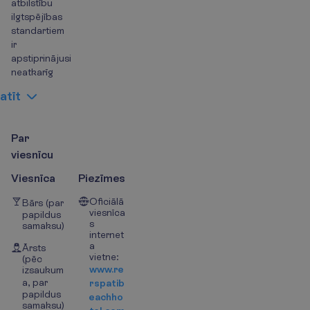
atbilstību
ilgtspējības
standartiem
ir
apstiprinājusi
neatkarīg
a
t
ī
t
P
a
r
v
i
e
s
n
ī
c
u
Viesnīca
Piezīmes
Oficiālā
Bārs (par
viesnīca
papildus
s
samaksu)
internet
a
Ārsts
vietne:
(pēc
www.re
izsaukum
a, par
rspatib
papildus
eachho
samaksu)