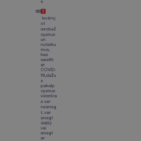
s
Ievēroj
ot
ierobež
ojumus
un
noteiku
mus,
kas
saistīti
ar
COVID-
19,dažu
s
pakalp
ojumus
viesnīca
s var
nesnieg
t, var
sniegt
daļēji
vai
sniegt
ar