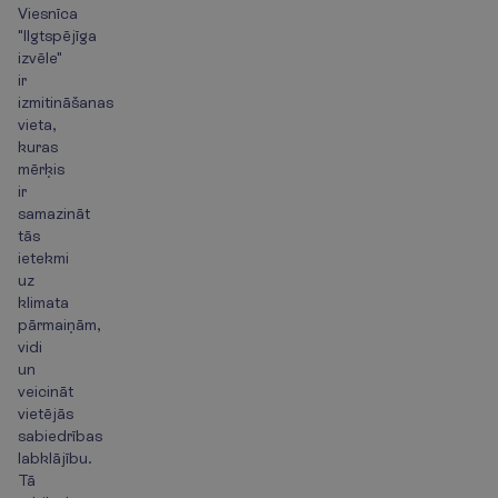
Viesnīca
"Ilgtspējīga
izvēle"
ir
izmitināšanas
vieta,
kuras
mērķis
ir
samazināt
tās
ietekmi
uz
klimata
pārmaiņām,
vidi
un
veicināt
vietējās
sabiedrības
labklājību.
Tā