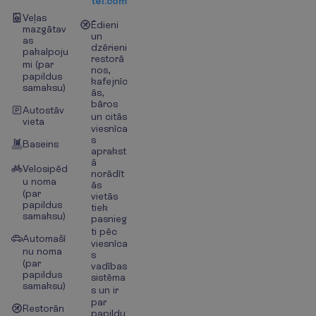
tel.com
Veļas
Ēdieni
mazgātav
un
as
dzērieni
pakalpoju
restorā
mi (par
nos,
papildus
kafejnīc
samaksu)
ās,
bāros
Autostāv
un citās
vieta
viesnīca
s
Baseins
aprakst
ā
Velosipēd
norādīt
u noma
ās
(par
vietās
papildus
tiek
samaksu)
pasnieg
ti pēc
Automašī
viesnīca
nu noma
s
(par
vadības
papildus
sistēma
samaksu)
s un ir
par
Restorān
papildu