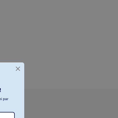
!
i par