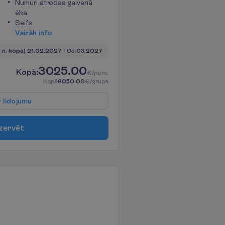
Numuri atrodas galvenā
ēka
Seifs
V
a
i
r
ā
k
i
n
f
o
3 n. kopā)
21.02.2027
 - 
05.03.2027
3025.00
K
o
p
ā
:
€/pers.
K
o
p
ā
6050.00
€/grupa
r
l
i
d
o
j
u
m
u
z
e
r
v
ē
t