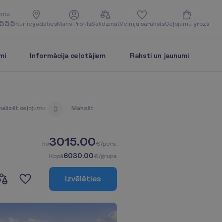
e
n
t
u
5555
K
u
r
i
e
g
ā
d
ā
t
i
e
s
M
a
n
s
P
r
o
f
i
l
s
S
a
l
ī
d
z
i
n
ā
t
V
ē
l
m
j
u
s
a
r
a
k
s
t
s
C
e
ļ
o
j
u
m
u
g
r
o
z
s
mi
Informācija ceļotājiem
Raksti un jaunumi
n
a
l
i
z
ē
t
c
e
ļ
o
j
u
m
u
M
a
k
s
ā
t
3
3015.00
n
o
€/pers.
6030.00
K
o
p
ā
€/grupa
I
z
v
ē
l
ē
t
i
e
s