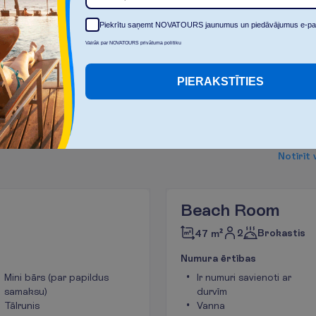
C
i
k
c
e
ļ
o
t
ā
j
u
?
Piekrītu saņemt NOVATOURS jaunumus un piedāvājumus e-pa
2
Vairāk par NOVATOURS privātuma politiku
PIERAKSTĪTIES
V
a
i
N
o
t
ī
r
ī
t
Beach Room
2
Brokastis
47 m²
N
u
m
u
r
a
ē
r
t
ī
b
a
s
Mini bārs (par papildus
Ir numuri savienoti ar
samaksu)
durvīm
Tālrunis
Vanna