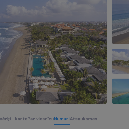
m
ē
r
ķ
i
|
k
a
r
t
e
P
a
r
v
i
e
s
n
ī
c
u
N
u
m
u
r
i
Atsauksmes