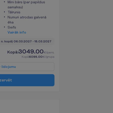
Mini bārs (par papildus
samaksu)
Tālrunis
Numuri atrodas galvenā
ēka
Seifs
V
a
i
r
ā
k
i
n
f
o
3 n. kopā)
06.03.2027
 - 
18.03.2027
3049.00
K
o
p
ā
:
€/pers.
K
o
p
ā
6098.00
€/grupa
r
l
i
d
o
j
u
m
u
z
e
r
v
ē
t