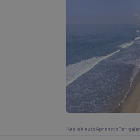
K
a
s
i
e
k
ļ
a
u
t
s
A
p
r
a
k
s
t
s
P
a
r
g
a
l
a