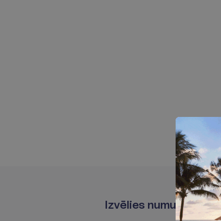
I
z
v
ē
l
i
e
s
n
u
m
u
r
i
ņ
u