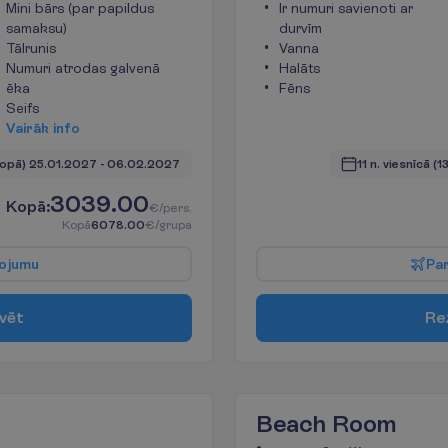
Mini bārs (par papildus
Ir numuri savienoti ar
samaksu)
durvīm
Tālrunis
Vanna
Numuri atrodas galvenā
Halāts
ēka
Fēns
Seifs
V
a
i
r
ā
k
i
n
f
o
kopā)
25.01.2027
 - 
06.02.2027
11 n. viesnīcā
(1
3039.00
K
o
p
ā
:
€/pers.
K
o
p
ā
6078.00
€/grupa
o
j
u
m
u
P
a
v
ē
t
R
e
Beach Room