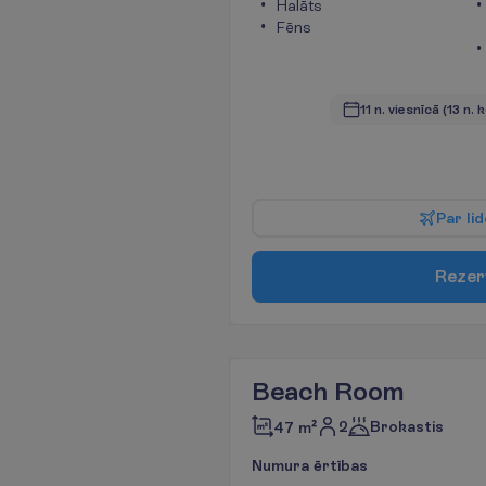
Halāts
Fēns
11 n. viesnīcā
(13 n. 
P
a
r
l
i
d
R
e
z
e
r
Beach Room
2
Brokastis
47 m²
N
u
m
u
r
a
ē
r
t
ī
b
a
s