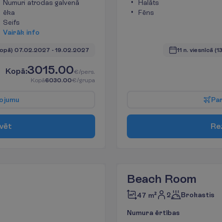
Numuri atrodas galvenā
Halāts
ēka
Fēns
Seifs
V
a
i
r
ā
k
i
n
f
o
kopā)
07.02.2027
 - 
19.02.2027
11 n. viesnīcā
(1
3015.00
K
o
p
ā
:
€/pers.
K
o
p
ā
6030.00
€/grupa
o
j
u
m
u
P
a
v
ē
t
R
e
Beach Room
2
Brokastis
47 m²
N
u
m
u
r
a
ē
r
t
ī
b
a
s