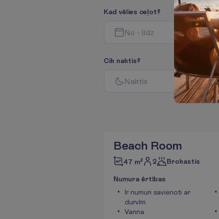
K
a
d
v
ē
l
i
e
s
c
e
ļ
o
t
?
N
o
-
l
ī
d
z
C
i
k
n
a
k
t
i
s
?
N
a
k
t
i
s
Beach Room
2
Brokastis
47 m²
N
u
m
u
r
a
ē
r
t
ī
b
a
s
Ir numuri savienoti ar
durvīm
Vanna