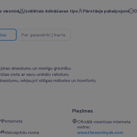
 viesnīcā
Izvēlētais ēdināšanas tips
Pārstāvja pakalpojumi
C
n
ī
c
u
P
a
r
g
a
l
a
m
ē
r
ķ
i
|
k
a
r
t
e
ejūras skaistumu un mierīgu greznību
pūtas vieta ar savu unikālo raksturu
kaistumu, iekļaujot stilīgas mēbeles un komfortu
Piezīmes
Internets
Oficiālā viesnīcas interneta
vietne:
Velosipēdu noma
www.theseminyak.com