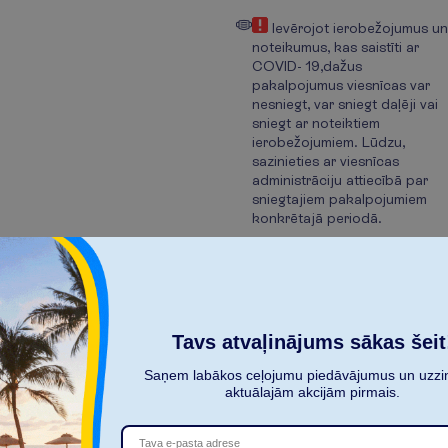
Ievērojot ierobežojumus un
noteikumus, kas saistīti ar
COVID- 19,dažus
pakalpojumus viesnīcas var
nesniegt, var sniegt daļēji vai
sniegt ar noteiktiem
ierobežojumiem. Lūdzu,
sazinieties ar viesnīcas
administrāciju attiecībā par
sniegtajiem pakalpojumiem
konkrētajā periodā.
P
a
r
ā
d
ī
t
v
i
s
u
Tavs atvaļinājums sākas šeit
Saņem labākos ceļojumu piedāvājumus un uzzin
aktuālajām akcijām pirmais.