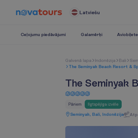
Latviešu
Ceļojumu piedāvājumi
Galamērķi
Aviobiļet
G
a
l
v
e
n
ā
l
a
p
a
Indonēzija
Bali
Sem
The Seminyak Beach Resort & S
The Seminyak B
Pāriem
Ilgtspējīga izvēle
Seminyak, Bali, Indonēzija
Atp