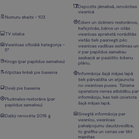
Depozīts jāmaksā, ierodoties
viesnīcā
Numuru skaits – 103
Ēdieni un dzērieni restorānos,
kafejnīcās, bāros un citās
TV istaba
viesnīcas aprakstā norādītās
vietās tiek pasniegti pēc
Viesnīcas oficiālā kategorija –
viesnīcas vadības sistēmas un
5*
ir par papildus samaksu
saskaņā ar pasūtīto ēdienu
Krogs (par papildus samaksu)
plānu.
Atpūtas krēsli pie baseina
Informācija šajā mājas lapā
tiek pārvaldīta un atjaunota
no viesnīcas puses. Tūrisma
Dvieļi pie baseina
operators nenes atbildību par
informāciju, kas tiek izvietota
Pludmales restorāns (par
šajā mājas lapā.
papildus samaksu)
Sniegtā informācija par
Daļēji renovēta 2018 g
viesnīcu, viesnīcas
pakalpojumu daudzveidība,
to grafiks un cenas var tikt
mainītas