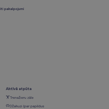
iti pakalpojumi
Aktīvā atpūta
Trenažieru zāle
Džakuzi (par papildus