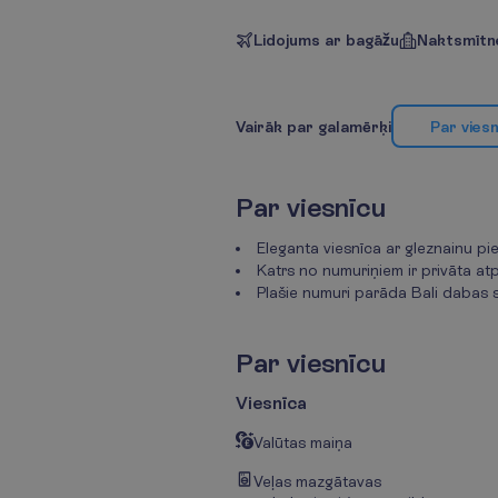
Lidojums ar bagāžu
Naktsmītne
V
a
i
r
ā
k
p
a
r
g
a
l
a
m
ē
r
ķ
i
P
a
r
v
i
e
s
P
a
r
v
i
e
s
n
ī
c
u
Eleganta viesnīca ar gleznainu pi
Katrs no numuriņiem ir privāta at
Plašie numuri parāda Bali dabas s
P
a
r
v
i
e
s
n
ī
c
u
Viesnīca
Valūtas maiņa
Veļas mazgātavas