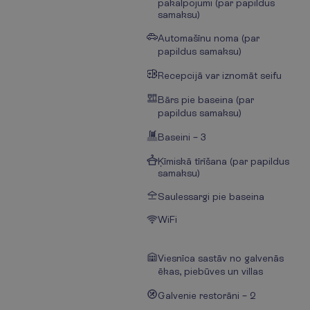
pakalpojumi (par papildus
samaksu)
Automašīnu noma (par
papildus samaksu)
Recepcijā var iznomāt seifu
Bārs pie baseina (par
papildus samaksu)
Baseini – 3
Ķīmiskā tīrīšana (par papildus
samaksu)
Saulessargi pie baseina
WiFi
Viesnīca sastāv no
galvenās
ēkas, piebūves un villas
Galvenie restorāni – 2