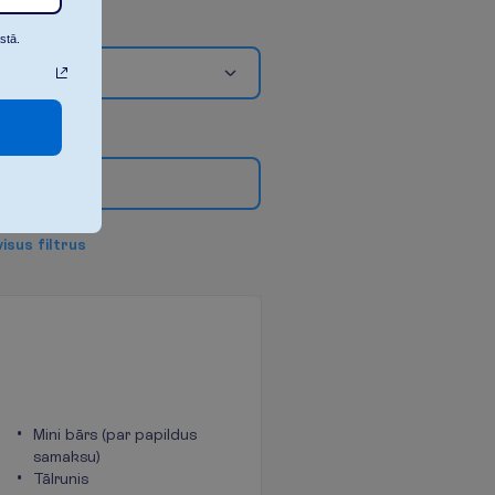
stā.
r
ā
k
f
i
l
t
r
u
v
i
s
u
s
f
i
l
t
r
u
s
Mini bārs (par papildus
samaksu)
Tālrunis