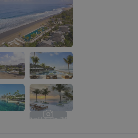
S
k
a
t
ī
t
a
t
t
ē
l
u
s
(
1
6
)