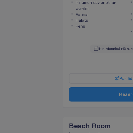
Ir numuri savienoti ar
durvīm
Vanna
Halāts
Fēns
11 n. viesnīcā
(13 n. 
P
a
r
l
i
d
R
e
z
e
r
Beach Room