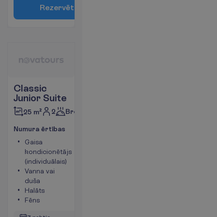
R
e
z
e
r
v
ē
t
Classic
Junior Suite
2
Brokastis
25 m²
N
u
m
u
r
a
ē
r
t
ī
b
a
s
Gaisa
Tējkanna
kondicionētājs
Ledusskapis
(individuālais)
Numura
Vanna vai
platība 25
duša
m²
Halāts
Seifs
Fēns
V
a
i
r
ā
k
i
n
f
o