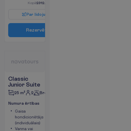
K
o
p
ā
2312.00
€/grupa
P
a
r
l
i
d
o
j
u
m
u
R
e
z
e
r
v
ē
t
Classic
Junior Suite
2
Brokastis
25 m²
N
u
m
u
r
a
ē
r
t
ī
b
a
s
Gaisa
Tējkanna
kondicionētājs
Ledusskapis
(individuālais)
Numura
Vanna vai
platība 25