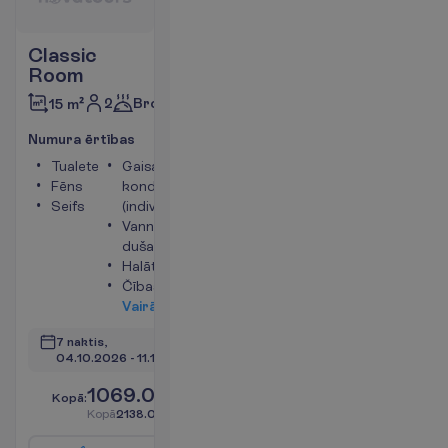
Classic
Room
2
Brokastis
15 m²
N
u
m
u
r
a
ē
r
t
ī
b
a
s
Tualete
Gaisa
Fēns
kondicionētājs
Seifs
(individuālais)
Vanna vai
duša
Halāts
Čības
V
a
i
r
ā
k
i
n
f
o
7 naktis, 
04.10.2026
 - 
11.10.2026
1069.00
K
o
p
ā
:
€/pers.
K
o
p
ā
2138.00
€/grupa