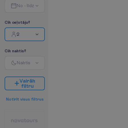
N
o
-
l
ī
d
z
C
i
k
c
e
ļ
o
t
ā
j
u
?
2
C
i
k
n
a
k
t
i
s
?
N
a
k
t
i
s
V
a
i
r
ā
k
f
i
l
t
r
u
N
o
t
ī
r
ī
t
v
i
s
u
s
f
i
l
t
r
u
s