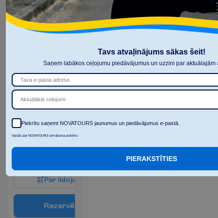
2
Brokastis
17 m²
N
u
m
u
r
a
ē
r
t
ī
b
a
s
Tualete
Gaisa
Halāts
kondicionētājs
Tavs atvaļinājums sākas šeit!
Čības
(individuālais)
Saņem labākos ceļojumu piedāvājumus un uzzini par aktuālajām a
Seifs
Fēns
Vanna vai
duša
Aktuālākie ceļojumi
V
a
i
r
ā
k
i
n
f
o
Piekrītu saņemt NOVATOURS jaunumus un piedāvājumus e-pastā.
7 naktis, 
30.08.2026
 - 
06.09.2026
Vairāk par NOVATOURS privātuma politiku
1199.00
K
o
p
ā
:
€/pers.
PIERAKSTĪTIES
K
o
p
ā
2398.00
€/grupa
P
a
r
l
i
d
o
j
u
m
u
R
e
z
e
r
v
ē
t