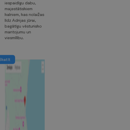
iespaidīgu dabu,
majestātiskiem
kalniem, kas nolaižas
līdz Adrijas jūrai,
bagātīgu vēsturisko
mantojumu un
viesmīlību.
S
k
a
t
ī
t