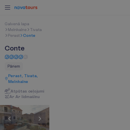
G
a
l
v
e
n
ā
l
a
p
a
Melnkalne
Tivata
Perast
Conte
Conte
Pāriem
Perast, Tivata,
Melnkalne
Atpūtas ceļojumi
A
r
A
r
l
i
d
m
a
š
ī
n
u