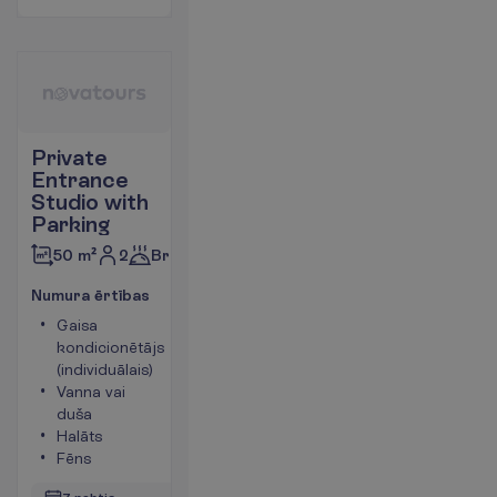
Private
Entrance
Studio with
Parking
2
Brokastis
50 m²
N
u
m
u
r
a
ē
r
t
ī
b
a
s
Gaisa
Tējkanna
kondicionētājs
Ledusskapis
(individuālais)
Numura
Vanna vai
platība 50
duša
m²
Halāts
Seifs
Fēns
V
a
i
r
ā
k
i
n
f
o