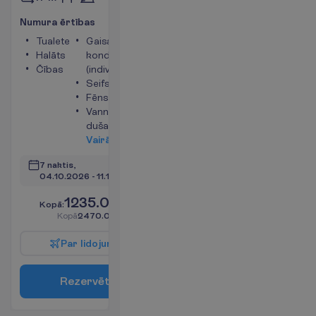
N
u
m
u
r
a
ē
r
t
ī
b
a
s
Tualete
Gaisa
Halāts
kondicionētājs
Čības
(individuālais)
Seifs
Fēns
Vanna vai
duša
V
a
i
r
ā
k
i
n
f
o
7 naktis, 
04.10.2026
 - 
11.10.2026
1235.00
K
o
p
ā
:
€/pers.
K
o
p
ā
2470.00
€/grupa
P
a
r
l
i
d
o
j
u
m
u
R
e
z
e
r
v
ē
t