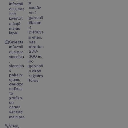
a
informā
sastāv
ciju, kas
no 1
tiek
galvenā
izvietot
ēka un
a šajā
4
mājas
piebūve
lapā.
s ēkas,
Sniegtā
kas
informā
atrodas
200-
cija par
300 m.
viesnīcu
,
no
viesnīca
galvenā
s
s ēkas
pakalp
reģistra
ojumu
tūras
daudzv
eidība,
to
grafiks
un
cenas
var tikt
mainītas
Viesi,