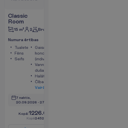
Classic
Room
2
Brokastis
15 m²
N
u
m
u
r
a
ē
r
t
ī
b
a
s
Tualete
Gaisa
Fēns
kondicionētājs
Seifs
(individuālais)
Vanna vai
duša
Halāts
Čības
V
a
i
r
ā
k
i
n
f
o
7 naktis, 
20.09.2026
 - 
27.09.2026
1226.00
K
o
p
ā
:
€/pers.
K
o
p
ā
2452.00
€/grupa