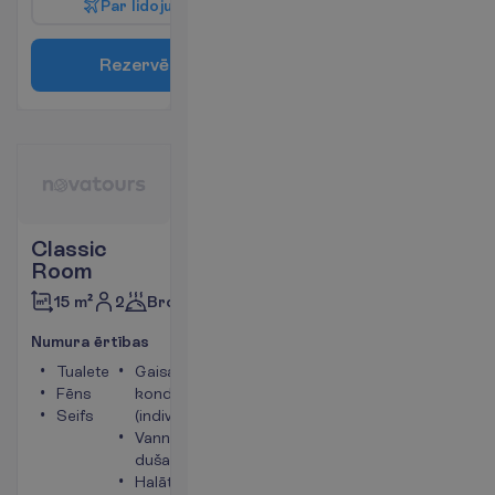
P
a
r
l
i
d
o
j
u
m
u
R
e
z
e
r
v
ē
t
Classic
Room
2
Brokastis
15 m²
N
u
m
u
r
a
ē
r
t
ī
b
a
s
Tualete
Gaisa
Fēns
kondicionētājs
Seifs
(individuālais)
Vanna vai
duša
Halāts