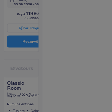
7 naktis, 
30.08.2026
 - 
06.09.2026
1199.00
K
o
p
ā
:
€/pers.
K
o
p
ā
2398.00
€/grupa
P
a
r
l
i
d
o
j
u
m
u
R
e
z
e
r
v
ē
t
Classic
Room
2
Brokastis
15 m²
N
u
m
u
r
a
ē
r
t
ī
b
a
s
Tualete
Gaisa