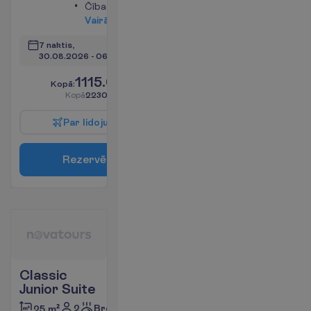
Čības
V
a
i
r
ā
k
i
n
f
o
7 naktis, 
30.08.2026
 - 
06.09.2026
1115.00
K
o
p
ā
:
€/pers.
K
o
p
ā
2230.00
€/grupa
P
a
r
l
i
d
o
j
u
m
u
R
e
z
e
r
v
ē
t
Classic
Junior Suite
2
Brokastis
25 m²