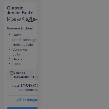
Classic
Junior Suite
2
Brokastis
25 m²
N
u
m
u
r
a
ē
r
t
ī
b
a
s
Gaisa
Tējkanna
kondicionētājs
Ledusskapis
(individuālais)
Numura
Vanna vai
platība 25
duša
m²
Halāts
Seifs
Fēns
V
a
i
r
ā
k
i
n
f
o
7 naktis, 
11.10.2026
 - 
18.10.2026
1029.00
K
o
p
ā
:
€/pers.
K
o
p
ā
2058.00
€/grupa
P
a
r
l
i
d
o
j
u
m
u