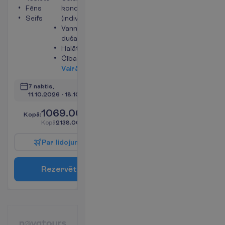
Fēns
kondicionētājs
Seifs
(individuālais)
Vanna vai
duša
Halāts
Čības
V
a
i
r
ā
k
i
n
f
o
7 naktis, 
11.10.2026
 - 
18.10.2026
1069.00
K
o
p
ā
:
€/pers.
K
o
p
ā
2138.00
€/grupa
P
a
r
l
i
d
o
j
u
m
u
R
e
z
e
r
v
ē
t