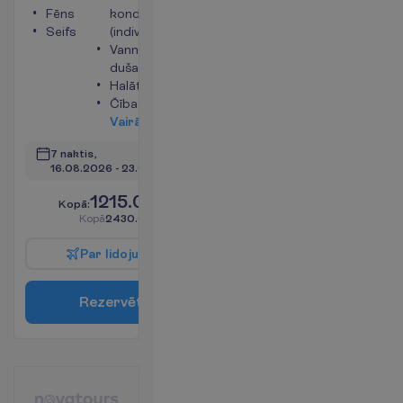
Fēns
kondicionētājs
Seifs
(individuālais)
Vanna vai
duša
Halāts
Čības
V
a
i
r
ā
k
i
n
f
o
7 naktis, 
16.08.2026
 - 
23.08.2026
1215.00
K
o
p
ā
:
€/pers.
K
o
p
ā
2430.00
€/grupa
P
a
r
l
i
d
o
j
u
m
u
R
e
z
e
r
v
ē
t