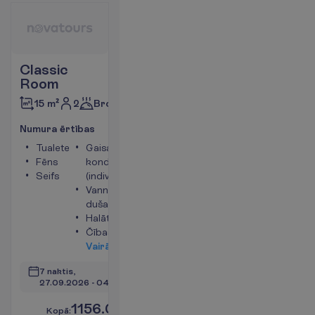
Classic
Room
2
Brokastis
15 m²
N
u
m
u
r
a
ē
r
t
ī
b
a
s
Tualete
Gaisa
Fēns
kondicionētājs
Seifs
(individuālais)
Vanna vai
duša
Halāts
Čības
V
a
i
r
ā
k
i
n
f
o
7 naktis, 
27.09.2026
 - 
04.10.2026
1156.00
K
o
p
ā
:
€/pers.