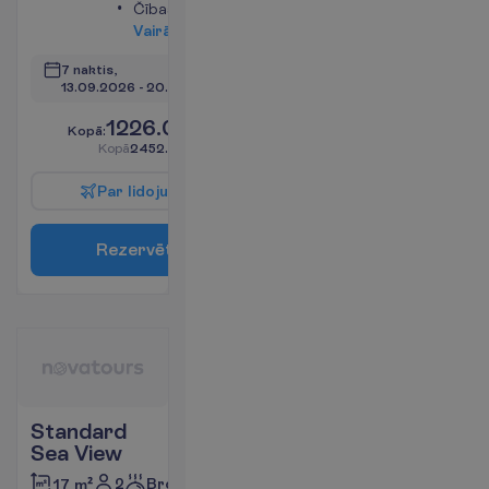
Čības
V
a
i
r
ā
k
i
n
f
o
7 naktis, 
13.09.2026
 - 
20.09.2026
1226.00
K
o
p
ā
:
€/pers.
K
o
p
ā
2452.00
€/grupa
P
a
r
l
i
d
o
j
u
m
u
R
e
z
e
r
v
ē
t
Standard
Sea View
2
Brokastis
17 m²