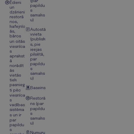
(par
Ēdieni
papildu
un
s
dzērieni
samaks
restorā
u)
nos,
kafejnīc
Autostā
ās,
vvieta
bāros
(publisk
un citās
s, pie
viesnīca
ieejas
s
pilsētā,
aprakst
par
ā
papildu
norādīt
s
ās
samaks
vietās
u)
tiek
pasnieg
Baseins
ti pēc
viesnīca
Restorā
s
ns (par
vadības
papildu
sistēma
s
s un ir
samaks
par
u)
papildu
s
Numuru