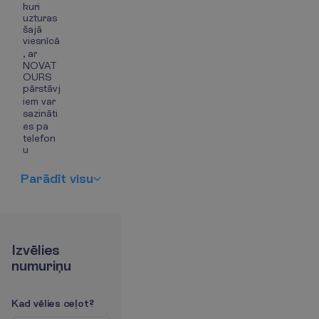
kuri
uzturas
šajā
viesnīcā
, ar
NOVAT
OURS
pārstāvj
iem var
sazināti
es pa
telefon
u
P
a
r
ā
d
ī
t
v
i
s
u
I
z
v
ē
l
i
e
s
n
u
m
u
r
i
ņ
u
K
a
d
v
ē
l
i
e
s
c
e
ļ
o
t
?