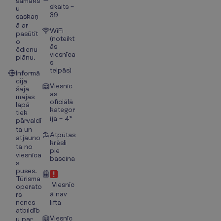
samaks
skaits –
u
39
saskaņ
ā ar
WiFi
pasūtīt
(noteikt
o
ās
ēdienu
viesnīca
plānu.
s
telpās)
Informā
cija
Viesnīc
šajā
as
mājas
oficiālā
lapā
kategor
tiek
ija – 4*
pārvaldī
ta un
Atpūtas
atjauno
krēsli
ta no
pie
viesnīca
baseina
s
puses.
Tūrisma
Viesnīc
operato
ā nav
rs
nenes
lifta
atbildīb
Viesnīc
u par