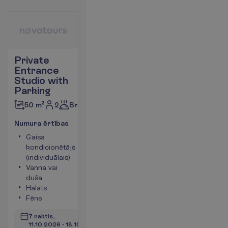
Private
Entrance
Studio with
Parking
2
Brokastis
50 m²
N
u
m
u
r
a
ē
r
t
ī
b
a
s
Gaisa
Tējkanna
kondicionētājs
Ledusskapis
(individuālais)
Numura
Vanna vai
platība 50
duša
m²
Halāts
Seifs
Fēns
V
a
i
r
ā
k
i
n
f
o
7 naktis, 
11.10.2026
 - 
18.10.2026