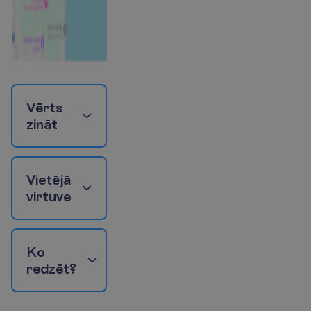
V
ē
r
t
s
z
i
n
ā
t
V
i
e
t
ē
j
ā
v
i
r
t
u
v
e
K
o
r
e
d
z
ē
t
?