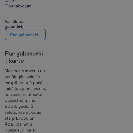
pakalpojumi
V
a
i
r
ā
k
p
a
r
g
a
l
a
m
ē
r
ķ
i
P
a
r
g
a
l
a
m
ē
r
ķ
i
|
k
a
r
t
e
P
a
r
g
a
l
a
m
ē
r
ķ
i
|
k
a
r
t
e
Melnkalne ir viena no
vecākajām valstīm
Eiropā un tajā pašā
laikā ļoti jauna valsts,
kas savu neatkarību
pasludināja tikai
2006. gadā. Šī
valsts, kas atrodas
starp Eiropu un
Āziju, Balkānu
pussalā, vilina ar