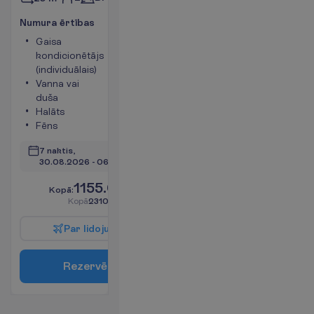
N
u
m
u
r
a
ē
r
t
ī
b
a
s
Gaisa
Tējkanna
kondicionētājs
Ledusskapis
(individuālais)
Numura
Vanna vai
platība 25
duša
m²
Halāts
Seifs
Fēns
V
a
i
r
ā
k
i
n
f
o
7 naktis, 
30.08.2026
 - 
06.09.2026
1155.00
K
o
p
ā
:
€/pers.
K
o
p
ā
2310.00
€/grupa
P
a
r
l
i
d
o
j
u
m
u
R
e
z
e
r
v
ē
t