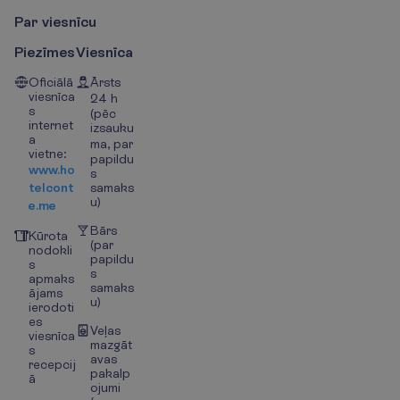
P
a
r
v
i
e
s
n
ī
c
u
Piezīmes
Viesnīca
Oficiālā
Ārsts
viesnīca
24 h
s
(pēc
internet
izsauku
a
ma, par
vietne:
papildu
www.ho
s
telcont
samaks
u)
e.me
Bārs
Kūrota
(par
nodokli
papildu
s
s
apmaks
samaks
ājams
u)
ierodoti
es
Veļas
viesnīca
mazgāt
s
avas
recepcij
pakalp
ā
ojumi