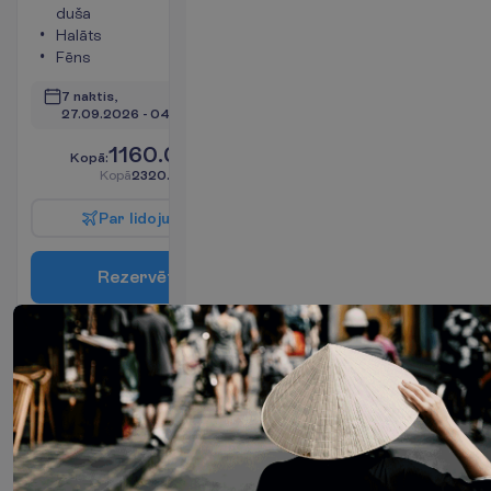
duša
m²
Halāts
Seifs
Fēns
V
a
i
r
ā
k
i
n
f
o
7 naktis, 
27.09.2026
 - 
04.10.2026
1160.00
K
o
p
ā
:
€/pers.
K
o
p
ā
2320.00
€/grupa
P
a
r
l
i
d
o
j
u
m
u
R
e
z
e
r
v
ē
t
Standard
Sea View