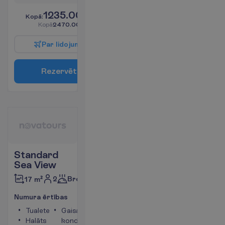
1235.00
K
o
p
ā
:
€/pers.
K
o
p
ā
2470.00
€/grupa
P
a
r
l
i
d
o
j
u
m
u
R
e
z
e
r
v
ē
t
Standard
Sea View
2
Brokastis
17 m²
N
u
m
u
r
a
ē
r
t
ī
b
a
s
Tualete
Gaisa
Halāts
kondicionētājs