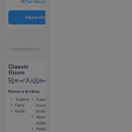
P
a
r
l
i
d
o
j
u
m
u
R
e
z
e
r
v
ē
t
Classic
Room
2
Brokastis
15 m²
N
u
m
u
r
a
ē
r
t
ī
b
a
s
Tualete
Gaisa
Fēns
kondicionētājs
Seifs
(individuālais)
Vanna vai
duša
Halāts