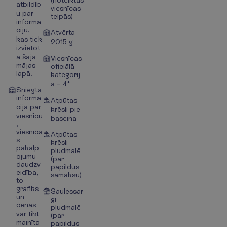
atbildīb
viesnīcas
u par
telpās)
informā
ciju,
Atvērta
kas tiek
2015 g
izvietot
a šajā
Viesnīcas
mājas
oficiālā
lapā.
kategorij
a – 4*
Sniegtā
informā
Atpūtas
cija par
krēsli pie
viesnīcu
baseina
,
viesnīca
Atpūtas
s
krēsli
pakalp
pludmalē
ojumu
(par
daudzv
papildus
eidība,
samaksu)
to
grafiks
Saulessar
un
gi
cenas
pludmalē
var tikt
(par
mainīta
papildus