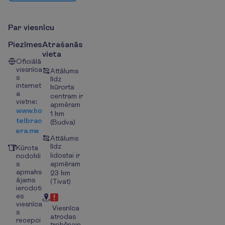
P
a
r
v
i
e
s
n
ī
c
u
Piezīmes
Atrašanās
vieta
Oficiālā
viesnīca
Attālums
s
līdz
internet
kūrorta
a
centram ir
vietne:
apmēram
www.ho
1 km
telbrac
(Budva)
era.me
Attālums
līdz
Kūrota
lidostai ir
nodokli
s
apmēram
apmaks
23 km
ājams
(Tivat)
ierodoti
es
viesnīca
Viesnīca
s
atrodas
recepci
trokšņain