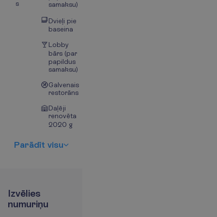
s
samaksu)
Dvieļi pie
baseina
Lobby
bārs (par
papildus
samaksu)
Galvenais
restorāns
Daļēji
renovēta
2020 g
P
a
r
ā
d
ī
t
v
i
s
u
I
z
v
ē
l
i
e
s
n
u
m
u
r
i
ņ
u