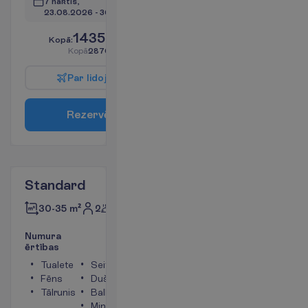
7 naktis, 
23.08.2026
 - 
30.08.2026
1435.00
K
o
p
ā
:
€/pers.
K
o
p
ā
2870.00
€/grupa
P
a
r
l
i
d
o
j
u
m
u
R
e
z
e
r
v
ē
t
Standard
Pilna
2
30-35 m²
pansija
N
u
m
u
r
a
ē
r
t
ī
b
a
s
Tualete
Seifs
Fēns
Duša
Tālrunis
Balkons
Mini bārs