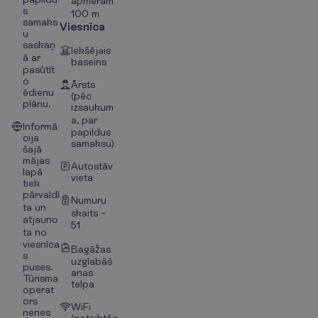
apmēram
s
100 m
samaks
Viesnīca
u
saskaņ
Iekšējais
ā ar
baseins
pasūtīt
o
Ārsts
ēdienu
(pēc
plānu.
izsaukum
a, par
Informā
papildus
cija
samaksu)
šajā
mājas
Autostāv
lapā
vieta
tiek
pārvaldī
Numuru
ta un
skaits –
atjauno
51
ta no
viesnīca
Bagāžas
s
uzglabāš
puses.
anas
Tūrisma
telpa
operat
ors
WiFi
nenes
(noteiktās