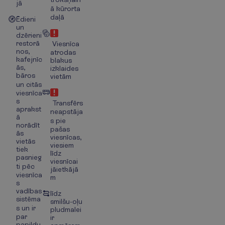
jā
ā kūrorta
daļā
Ēdieni
un
dzērieni
restorā
Viesnīca
nos,
atrodas
kafejnīc
blakus
ās,
izklaides
bāros
vietām
un citās
viesnīca
s
Transfērs
aprakst
neapstāja
ā
s pie
norādīt
pašas
ās
viesnīcas,
vietās
viesiem
tiek
līdz
pasnieg
viesnīcai
ti pēc
jāietkājā
viesnīca
m
s
vadības
līdz
sistēma
smilšu-oļu
s un ir
pludmalei
par
ir
papildu