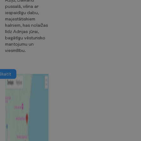
pussalā, vilina ar
iespaidīgu dabu,
majestātiskiem
kalniem, kas nolaižas
līdz Adrijas jūrai,
bagātīgu vēsturisko
mantojumu un
viesmīlību.
S
k
a
t
ī
t