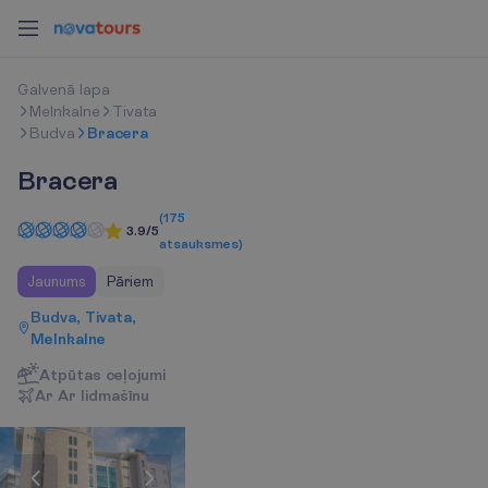
G
a
l
v
e
n
ā
l
a
p
a
Melnkalne
Tivata
Budva
Bracera
Bracera
(
175
3.9/5
atsauksmes
)
Jaunums
Pāriem
Budva, Tivata,
Melnkalne
Atpūtas ceļojumi
A
r
A
r
l
i
d
m
a
š
ī
n
u