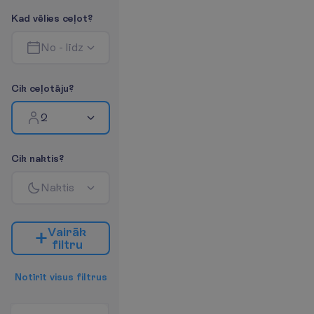
K
a
d
v
ē
l
i
e
s
c
e
ļ
o
t
?
N
o
-
l
ī
d
z
C
i
k
c
e
ļ
o
t
ā
j
u
?
2
C
i
k
n
a
k
t
i
s
?
N
a
k
t
i
s
V
a
i
r
ā
k
f
i
l
t
r
u
N
o
t
ī
r
ī
t
v
i
s
u
s
f
i
l
t
r
u
s