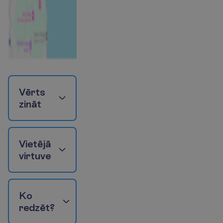
V
ē
r
t
s
z
i
n
ā
t
V
i
e
t
ē
j
ā
v
i
r
t
u
v
e
K
o
r
e
d
z
ē
t
?