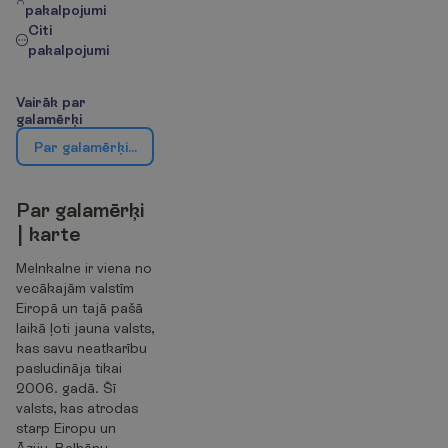
pakalpojumi
Citi
pakalpojumi
V
a
i
r
ā
k
p
a
r
g
a
l
a
m
ē
r
ķ
i
P
a
r
g
a
l
a
m
ē
r
ķ
i
|
k
a
r
t
e
P
a
r
g
a
l
a
m
ē
r
ķ
i
|
k
a
r
t
e
Melnkalne ir viena no
vecākajām valstīm
Eiropā un tajā pašā
laikā ļoti jauna valsts,
kas savu neatkarību
pasludināja tikai
2006. gadā. Šī
valsts, kas atrodas
starp Eiropu un
Āziju, Balkānu