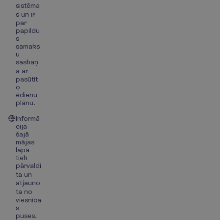
sistēma
s un ir
par
papildu
s
samaks
u
saskaņ
ā ar
pasūtīt
o
ēdienu
plānu.
Informā
cija
šajā
mājas
lapā
tiek
pārvaldī
ta un
atjauno
ta no
viesnīca
s
puses.