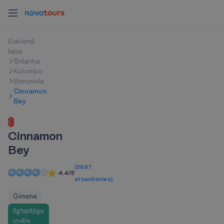
G
a
l
v
e
n
ā
l
a
p
a
Šrilanka
Kolombo
Beruwela
Cinnamon
Bey
-5% atlaide
Cinnamon
Bey
(
5897
4.4/5
atsauksmes
)
Ģimene
Ilgtspējīga
izvēle