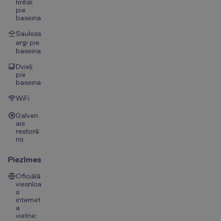
krēsli
pie
baseina
Sauless
argi pie
baseina
Dvieļi
pie
baseina
WiFi
Galven
ais
restorā
ns
Piezīmes
Oficiālā
viesnīca
s
internet
a
vietne: