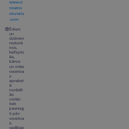
www.ci
nnamo
nhotels
.com
Ēdieni
un
dzērieni
restorā
nos,
kafejnīc
ās,
bāros
un citās
viesnīca
s
aprakst
ā
norādīt
ās
vietās
tiek
pasnieg
ti pēc
viesnīca
s
vadības