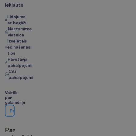
i
e
k
ļ
a
u
t
s
Lidojums
ar bagāžu
Naktsmītne
viesnīcā
Izvēlētais
ēdināšanas
tips
Pārstāvja
pakalpojumi
Citi
pakalpojumi
V
a
i
r
ā
k
p
a
r
g
a
l
a
m
ē
r
ķ
i
P
a
r
g
a
l
a
m
ē
r
ķ
i
|
k
a
r
t
e
P
a
r