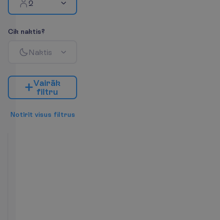
2
C
i
k
n
a
k
t
i
s
?
N
a
k
t
i
s
V
a
i
r
ā
k
f
i
l
t
r
u
N
o
t
ī
r
ī
t
v
i
s
u
s
f
i
l
t
r
u
s
Superior
Room
2
Brokastis
39 m²
N
u
m
u
r
a
ē
r
t
ī
b
a
s
Tualete
Duša
Tālrunis
Fēns