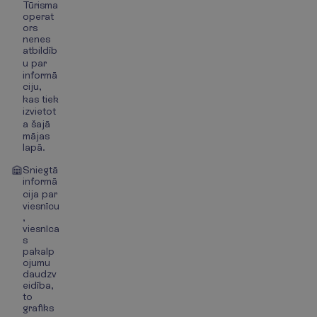
Tūrisma
operat
ors
nenes
atbildīb
u par
informā
ciju,
kas tiek
izvietot
a šajā
mājas
lapā.
Sniegtā
informā
cija par
viesnīcu
,
viesnīca
s
pakalp
ojumu
daudzv
eidība,
to
grafiks