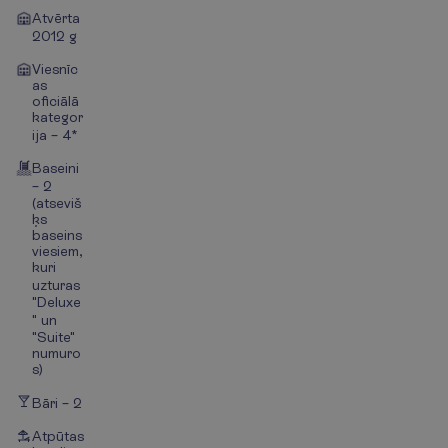
Atvērta
2012 g
Viesnīc
as
oficiālā
kategor
ija – 4*
Baseini
– 2
(atseviš
ķs
baseins
viesiem,
kuri
uzturas
"Deluxe
" un
"Suite"
numuro
s)
Bāri – 2
Atpūtas