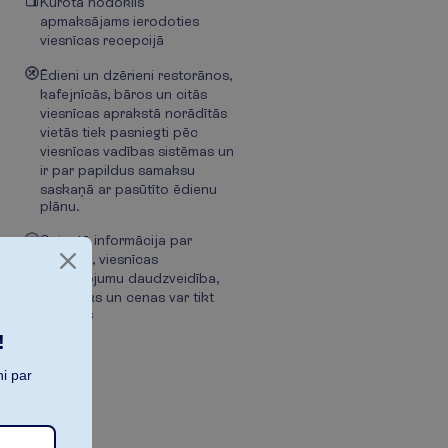
Kūrota nodoklis
apmaksājams ierodoties
viesnīcas recepcijā
Ēdieni un dzērieni restorānos,
kafejnīcās, bāros un citās
viesnīcas aprakstā norādītās
vietās tiek pasniegti pēc
viesnīcas vadības sistēmas un
ir par papildus samaksu
saskaņā ar pasūtīto ēdienu
plānu.
Sniegtā informācija par
viesnīcu, viesnīcas
pakalpojumu daudzveidība,
to grafiks un cenas var tikt
mainītas
!
i par