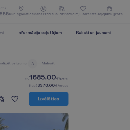
e
n
t
u
5555
K
u
r
i
e
g
ā
d
ā
t
i
e
s
M
a
n
s
P
r
o
f
i
l
s
S
a
l
ī
d
z
i
n
ā
t
V
ē
l
m
j
u
s
a
r
a
k
s
t
s
C
e
ļ
o
j
u
m
u
g
r
o
z
s
mi
Informācija ceļotājiem
Raksti un jaunumi
n
a
l
i
z
ē
t
c
e
ļ
o
j
u
m
u
M
a
k
s
ā
t
3
1685.00
n
o
€/pers.
3370.00
K
o
p
ā
€/grupa
I
z
v
ē
l
ē
t
i
e
s