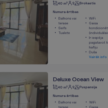
2
Brokastis
40 m²
N
u
m
u
r
a
ē
r
t
ī
b
a
s
Balkons vai
WiFi
terase
Gaisa
Seifs
kondicionēt
Tualete
(individuālai
Ir iespēja
pagatavot t
kafiju
Duša
V
a
i
r
ā
k
i
n
f
o
Deluxe Ocean View
2
Puspansija
40 m²
N
u
m
u
r
a
ē
r
t
ī
b
a
s
Balkons vai
WiFi
terase
Gaisa