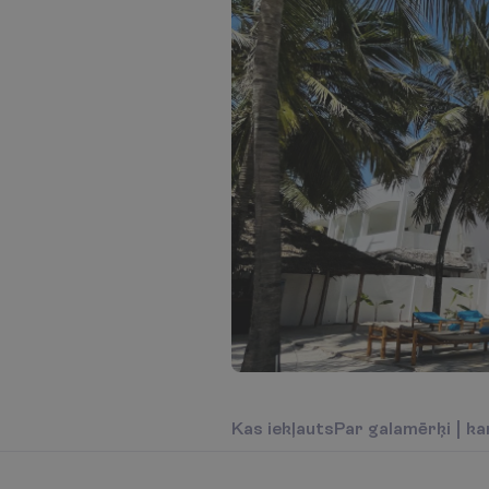
K
a
s
i
e
k
ļ
a
u
t
s
P
a
r
g
a
l
a
m
ē
r
ķ
i
|
k
a