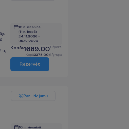
10 n. viesnīcā
(11 n. kopā)
ājs
24.11.2026
 - 
s)
05.12.2026
K
o
p
ā
:
1689.00
€/pers.
ēju,
K
o
p
ā
3378.00
€/grupa
R
e
z
e
r
v
ē
t
P
a
r
l
i
d
o
j
u
m
u
10 n. viesnīcā