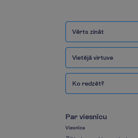
V
ē
r
t
s
z
i
n
ā
t
V
i
e
t
ē
j
ā
v
i
r
t
u
v
e
K
o
r
e
d
z
ē
t
?
P
a
r
v
i
e
s
n
ī
c
u
Viesnīca