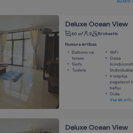
N
o
t
ī
r
ī
t
Deluxe Ocean View
2
Brokastis
40 m²
N
u
m
u
r
a
ē
r
t
ī
b
a
s
Balkons vai
WiFi
terase
Gaisa
Seifs
kondicionēt
Tualete
(individuālai
Ir iespēja
pagatavot t
kafiju
Duša
V
a
i
r
ā
k
i
n
f
o
Deluxe Ocean View