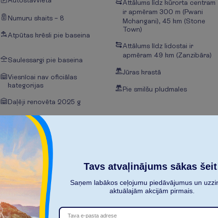
Autostāvvieta
Attālums līdz kūrorta centram
ir apmēram 300 m
(Pwani
Numuru skaits – 8
Mchangani), 45 km (Stone
Town)
Atpūtas krēsli pie baseina
Attālums līdz lidostai ir
apmēram 49 km
(Zanzibāra)
Saulessargi pie baseina
Jūras krastā
Viesnīcai nav oficiālas
kategorijas
Pie smilšu pludmales
Daļēji renovēta 2025 g
Tavs atvaļinājums sākas šeit
Saņem labākos ceļojumu piedāvājumus un uzzin
aktuālajām akcijām pirmais.