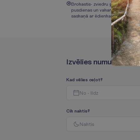
Brokastis- zviedru galds,
pusdienas un vakariņas
saskaņā ar ēdienkarti
I
z
v
ē
l
i
e
s
n
u
m
u
r
i
ņ
u
K
a
d
v
ē
l
i
e
s
c
e
ļ
o
t
?
N
o
-
l
ī
d
z
C
i
k
n
a
k
t
i
s
?
N
a
k
t
i
s