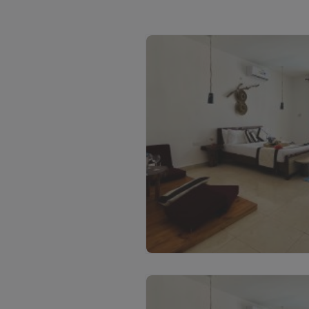
S
k
a
t
ī
t
a
t
t
ē
l
u
s
(
3
)