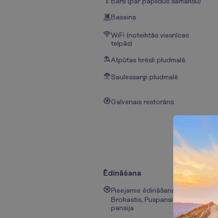
Bārs (par papildus samaksu)
Baseins
WiFi (noteiktās viesnīcas
telpās)
Atpūtas krēsli pludmalē
Saulessargi pludmalē
Galvenais restorāns
Ēdināšana
Pieejamie ēdināšanas tipi:
Brokastis, Puspansija, Pilna
pansija