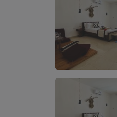
S
k
a
t
ī
t
a
t
t
ē
l
u
s
(
3
)