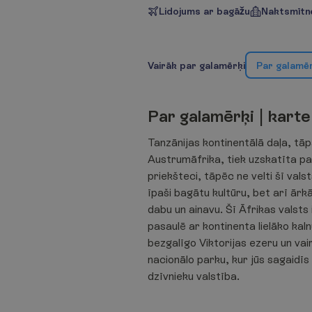
Lidojums ar bagāžu
Naktsmītne
V
a
i
r
ā
k
p
a
r
g
a
l
a
m
ē
r
ķ
i
P
a
r
g
a
l
a
m
ē
P
a
r
g
a
l
a
m
ē
r
ķ
i
|
k
a
r
t
e
Tanzānijas kontinentālā daļa, tāp
Austrumāfrika, tiek uzskatīta pa
priekšteci, tāpēc ne velti šī valst
īpaši bagātu kultūru, bet arī ārk
dabu un ainavu. Šī Āfrikas valsts 
pasaulē ar kontinenta lielāko kal
bezgalīgo Viktorijas ezeru un vai
nacionālo parku, kur jūs sagaidīs
dzīvnieku valstība.