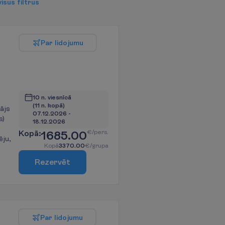
v
i
s
u
s
f
i
l
t
r
u
s
P
a
r
l
i
d
o
j
u
m
u
10 n. viesnīcā
(11 n. kopā)
ājs
07.12.2026
 - 
s)
18.12.2026
K
o
p
ā
:
1685.00
€/pers.
ēju,
K
o
p
ā
3370.00
€/grupa
R
e
z
e
r
v
ē
t
P
a
r
l
i
d
o
j
u
m
u