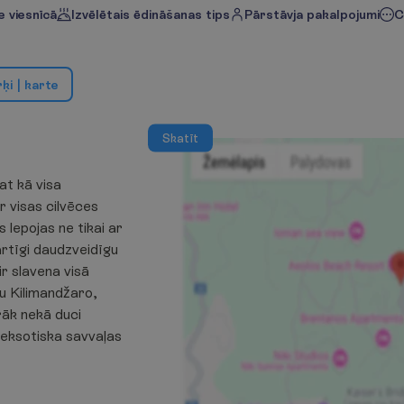
 viesnīcā
Izvēlētais ēdināšanas tips
Pārstāvja pakalpojumi
C
r
ķ
i
|
k
a
r
t
e
S
k
a
t
ī
t
at kā visa
r visas cilvēces
s lepojas ne tikai ar
ārtīgi daudzveidīgu
ir slavena visā
nu Kilimandžaro,
rāk nekā duci
 eksotiska savvaļas