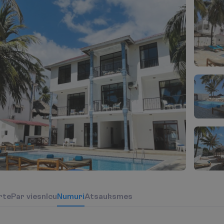
r
t
e
P
a
r
v
i
e
s
n
ī
c
u
N
u
m
u
r
i
Atsauksmes