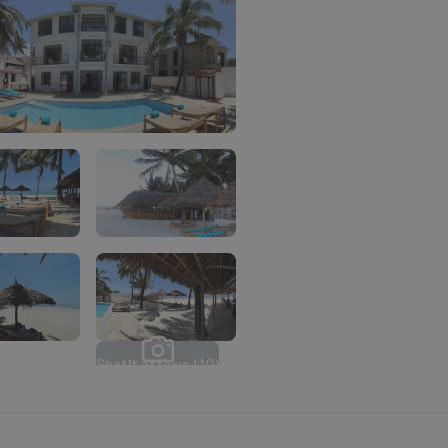
S
k
a
t
ī
t
a
t
t
ē
l
u
s
(
1
0
)