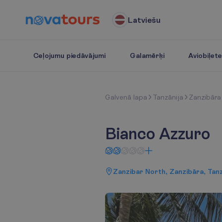
Latviešu
Ceļojumu piedāvājumi
Galamērķi
Aviobiļet
G
a
l
v
e
n
ā
l
a
p
a
Tanzānija
Zanzibāra
Bianco Azzuro
Zanzibar North, Zanzibāra, Tanz