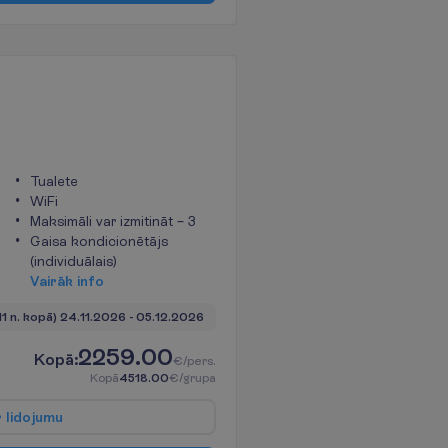
Tualete
WiFi
Maksimāli var izmitināt – 3
Gaisa kondicionētājs
(individuālais)
V
a
i
r
ā
k
i
n
f
o
11 n. kopā)
24.11.2026
 - 
05.12.2026
2259.00
K
o
p
ā
:
€/pers.
K
o
p
ā
4518.00
€/grupa
r
l
i
d
o
j
u
m
u