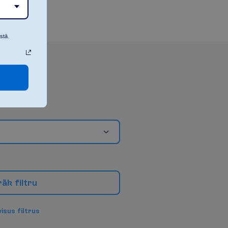
stā.
r
ā
k
f
i
l
t
r
u
v
i
s
u
s
f
i
l
t
r
u
s