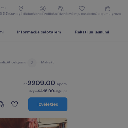
e
n
t
u
5555
K
u
r
i
e
g
ā
d
ā
t
i
e
s
M
a
n
s
P
r
o
f
i
l
s
S
a
l
ī
d
z
i
n
ā
t
V
ē
l
m
j
u
s
a
r
a
k
s
t
s
C
e
ļ
o
j
u
m
u
g
r
o
z
s
mi
Informācija ceļotājiem
Raksti un jaunumi
n
a
l
i
z
ē
t
c
e
ļ
o
j
u
m
u
M
a
k
s
ā
t
3
2209.00
n
o
€/pers.
4418.00
K
o
p
ā
€/grupa
I
z
v
ē
l
ē
t
i
e
s