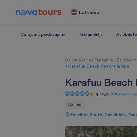
Latviešu
Ceļojumu piedāvājumi
Galamērķi
Aviobiļet
G
a
l
v
e
n
ā
l
a
p
a
Tanzānija
Zanzibāra
Karafuu Beach Resort & Spa
Karafuu Beach 
4.1/5
(
2206
atsauksm
Ģimene
Zanzibar South, Zanzibāra, Tanz