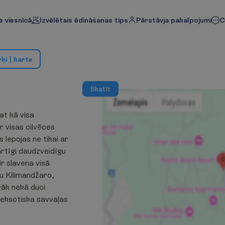
 viesnīcā
Izvēlētais ēdināšanas tips
Pārstāvja pakalpojumi
C
r
ķ
i
|
k
a
r
t
e
S
k
a
t
ī
t
at kā visa
r visas cilvēces
s lepojas ne tikai ar
ārtīgi daudzveidīgu
ir slavena visā
nu Kilimandžaro,
rāk nekā duci
 eksotiska savvaļas