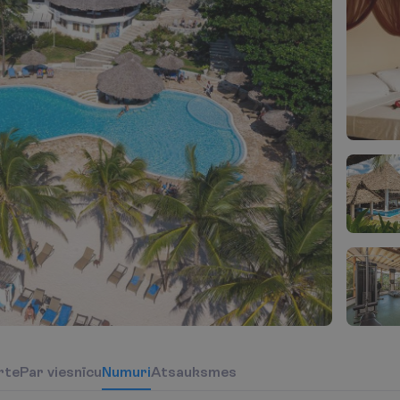
r
t
e
P
a
r
v
i
e
s
n
ī
c
u
N
u
m
u
r
i
Atsauksmes