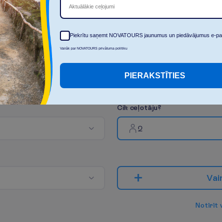
P
a
r
ā
d
ī
t
v
i
s
u
Aktuālākie ceļojumi
Piekrītu saņemt NOVATOURS jaunumus un piedāvājumus e-pa
Vairāk par NOVATOURS privātuma politiku
PIERAKSTĪTIES
C
i
k
c
e
ļ
o
t
ā
j
u
?
2
V
a
i
N
o
t
ī
r
ī
t