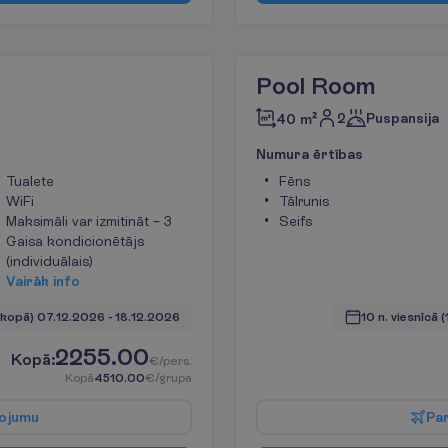
Pool Room
2
Puspansija
40 m²
N
u
m
u
r
a
ē
r
t
ī
b
a
s
Tualete
Fēns
WiFi
Tālrunis
Maksimāli var izmitināt – 3
Seifs
Gaisa kondicionētājs
(individuālais)
V
a
i
r
ā
k
i
n
f
o
. kopā)
07.12.2026
 - 
18.12.2026
10 n. viesnīcā
(
2255.00
K
o
p
ā
:
€/pers.
K
o
p
ā
4510.00
€/grupa
o
j
u
m
u
P
a