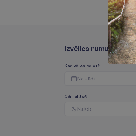
I
z
v
ē
l
i
e
s
n
u
m
u
r
i
ņ
u
K
a
d
v
ē
l
i
e
s
c
e
ļ
o
t
?
N
o
-
l
ī
d
z
C
i
k
n
a
k
t
i
s
?
N
a
k
t
i
s