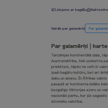
Lidojums ar bagāžu
Naktsmītne
V
a
i
r
ā
k
p
a
r
g
a
l
a
m
ē
r
ķ
i
P
a
r
g
a
l
a
m
ē
P
a
r
g
a
l
a
m
ē
r
ķ
i
|
k
a
r
t
e
Tanzānijas kontinentālā daļa, tāp
Austrumāfrika, tiek uzskatīta pa
priekšteci, tāpēc ne velti šī valst
īpaši bagātu kultūru, bet arī ārk
dabu un ainavu. Šī Āfrikas valsts 
pasaulē ar kontinenta lielāko kal
bezgalīgo Viktorijas ezeru un vai
nacionālo parku, kur jūs sagaidīs
dzīvnieku valstība.