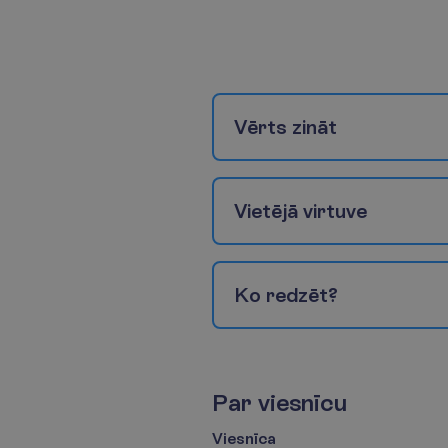
V
ē
r
t
s
z
i
n
ā
t
V
i
e
t
ē
j
ā
v
i
r
t
u
v
e
K
o
r
e
d
z
ē
t
?
P
a
r
v
i
e
s
n
ī
c
u
Viesnīca