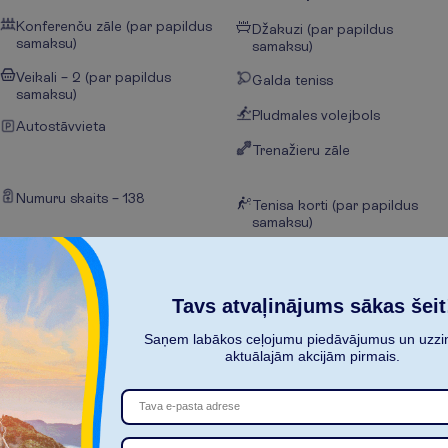
Konferenču zāle (par papildus
Džakuzi (par papildus
samaksu)
samaksu)
Veikali – 2 (par papildus
Galda teniss
samaksu)
Pludmales volejbols
Autostāvvieta
Trenažieru zāle
Numuru skaits – 138
Tenisa korti (par papildus
samaksu)
Viesnīcas oficiālā kategorija –
Daivings (par papildus
5*
samaksu)
Tavs atvaļinājums sākas šeit
Restorāni – 4
Saņem labākos ceļojumu piedāvājumus un uzzin
Atpūtas krēsli pie baseina
aktuālajām akcijām pirmais.
Saulessargi pie baseina
WiFi