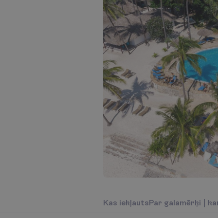
K
a
s
i
e
k
ļ
a
u
t
s
P
a
r
g
a
l
a
m
ē
r
ķ
i
|
k
a