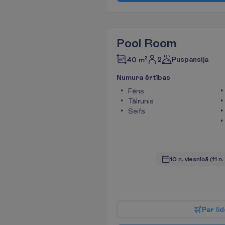
Pool Room
2
Puspansija
40 m²
N
u
m
u
r
a
ē
r
t
ī
b
a
s
Fēns
Tālrunis
Seifs
10 n. viesnīcā
(11 n
P
a
r
l
i
d