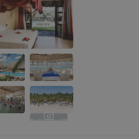
S
k
a
t
ī
t
a
t
t
ē
l
u
s
(
1
8
)