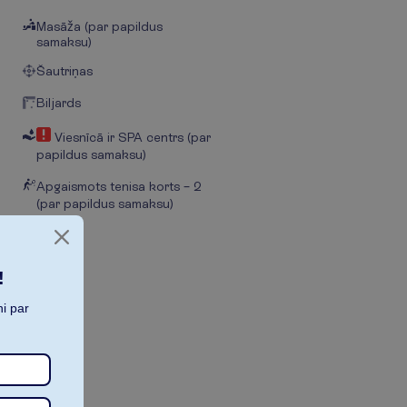
Masāža (par papildus
samaksu)
Šautriņas
Biljards
Viesnīcā ir SPA centrs (par
papildus samaksu)
Apgaismots tenisa korts – 2
(par papildus samaksu)
!
i par