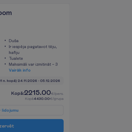
Room
Duša
Ir iespēja pagatavot tēju,
kafiju
Tualete
Maksimāli var izmitināt – 3
V
a
i
r
ā
k
i
n
f
o
11 n. kopā)
24.11.2026
 - 
05.12.2026
2215.00
K
o
p
ā
:
€/pers.
K
o
p
ā
4430.00
€/grupa
r
l
i
d
o
j
u
m
u
z
e
r
v
ē
t