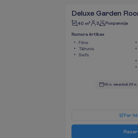
Deluxe Garden Ro
2
Puspansija
40 m²
N
u
m
u
r
a
ē
r
t
ī
b
a
s
Fēns
Tālrunis
Seifs
10 n. viesnīcā
(11 n
P
a
r
l
i
d
R
e
z
e
r