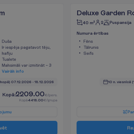
om
Deluxe Garden 
2
Puspansija
40 m²
N
u
m
u
r
a
ē
r
t
ī
b
a
s
Duša
Fēns
Ir iespēja pagatavot tēju,
Tālrunis
kafiju
Seifs
Tualete
Maksimāli var izmitināt – 3
V
a
i
r
ā
k
i
n
f
o
. kopā)
07.12.2026
 - 
18.12.2026
10 n. viesnīcā
(
2209.00
K
o
p
ā
:
€/pers.
K
o
p
ā
4418.00
€/grupa
o
j
u
m
u
P
a
v
ē
t
R
e