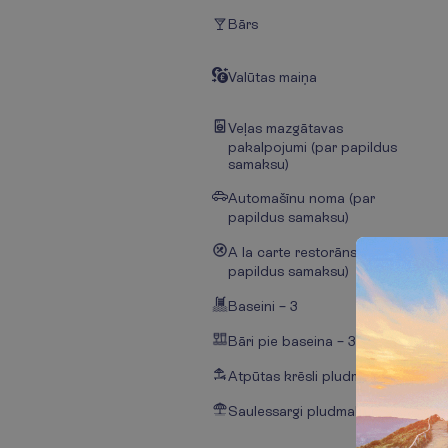
Bārs
Valūtas maiņa
Veļas mazgātavas
pakalpojumi (par papildus
samaksu)
Automašīnu noma (par
papildus samaksu)
A la carte restorāns (par
papildus samaksu)
Baseini – 3
Bāri pie baseina – 3
Atpūtas krēsli pludmalē
Saulessargi pludmalē