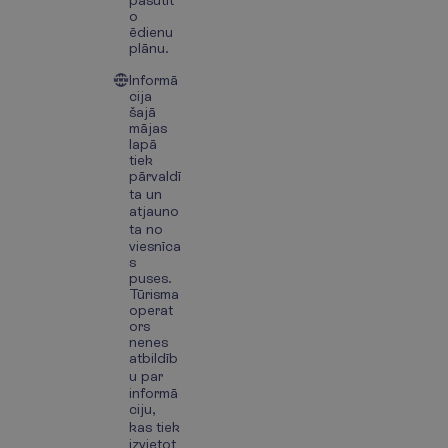
pasūtīt
o
ēdienu
plānu.
Informā
cija
šajā
mājas
lapā
tiek
pārvaldī
ta un
atjauno
ta no
viesnīca
s
puses.
Tūrisma
operat
ors
nenes
atbildīb
u par
informā
ciju,
kas tiek
izvietot