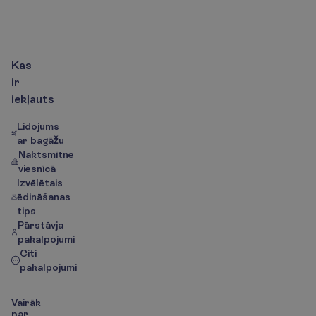
K
a
s
i
e
k
ļ
a
u
t
s
P
a
r
g
a
l
a
m
ē
r
ķ
i
|
k
a
r
t
e
P
a
r
v
i
e
s
n
ī
c
u
N
u
m
K
a
s
i
r
i
e
k
ļ
a
u
t
s
Lidojums
ar bagāžu
Naktsmītne
viesnīcā
Izvēlētais
ēdināšanas
tips
Pārstāvja
pakalpojumi
Citi
pakalpojumi
V
a
i
r
ā
k
p
a
r