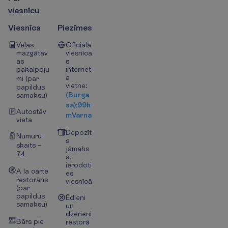
v
i
e
s
n
ī
c
u
Viesnīca
Piezīmes
Veļas
Oficiālā
mazgātav
viesnīca
as
s
pakalpoju
internet
a
mi (par
vietne:
papildus
(Burga
samaksu)
sa);99k
Autostāv
mVarna
vieta
Depozīt
Numuru
s
skaits –
jāmaks
74
ā,
ierodoti
A la carte
es
restorāns
viesnīcā
(par
papildus
Ēdieni
samaksu)
un
dzērieni
Bārs pie
restorā