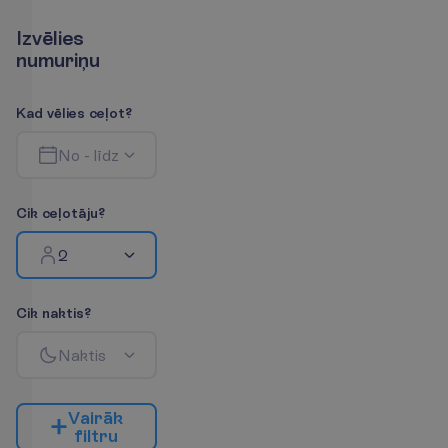
I
z
v
ē
l
i
e
s
n
u
m
u
r
i
ņ
u
K
a
d
v
ē
l
i
e
s
c
e
ļ
o
t
?
N
o
-
l
ī
d
z
C
i
k
c
e
ļ
o
t
ā
j
u
?
2
C
i
k
n
a
k
t
i
s
?
N
a
k
t
i
s
V
a
i
r
ā
k
f
i
l
t
r
u