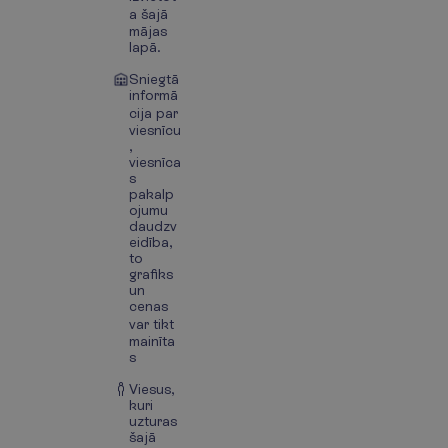
a šajā
mājas
lapā.
Sniegtā
informā
cija par
viesnīcu
,
viesnīca
s
pakalp
ojumu
daudzv
eidība,
to
grafiks
un
cenas
var tikt
mainīta
s
Viesus,
kuri
uzturas
šajā