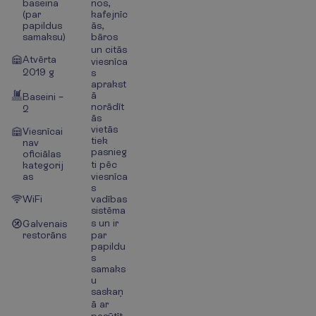
baseina
nos,
(par
kafejnīc
papildus
ās,
samaksu)
bāros
un citās
Atvērta
viesnīca
2019 g
s
aprakst
ā
Baseini –
norādīt
2
ās
vietās
Viesnīcai
tiek
nav
pasnieg
oficiālas
ti pēc
kategorij
as
viesnīca
s
WiFi
vadības
sistēma
s un ir
Galvenais
restorāns
par
papildu
s
samaks
u
saskaņ
ā ar