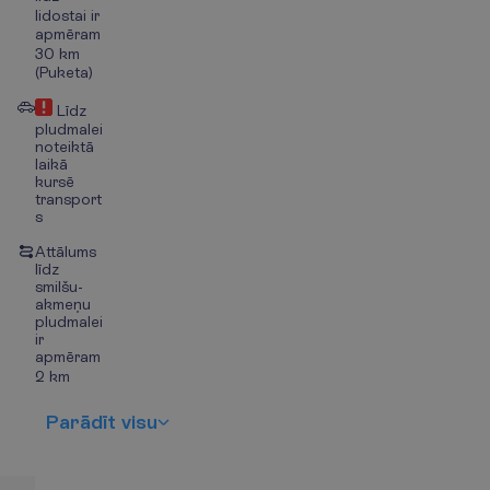
lidostai ir
apmēram
30 km
(Puketa)
Līdz
pludmalei
noteiktā
laikā
kursē
transport
s
Attālums
līdz
smilšu-
akmeņu
pludmalei
ir
apmēram
2 km
P
a
r
ā
d
ī
t
v
i
s
u