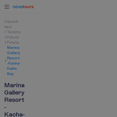
G
a
l
v
e
n
ā
l
a
p
a
Taizeme
Puketa
Puketa
Marina
Gallery
Resort
-Kacha-
Kalim
Bay
Marina
Gallery
Resort
-
Kacha-