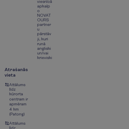
viesnīcā
apkalp
o
NOVAT
OURS
partner
u
pārstāv
ji, kuri
runā
angliski
un/vai
krieviski
Atrašanās
vieta
Attālums
līdz
kūrorta
centram ir
apmēram
4 km
(Patong)
Attālums
līdz