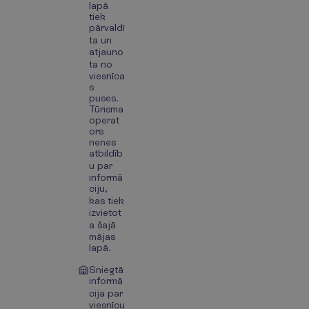
lapā
tiek
pārvaldī
ta un
atjauno
ta no
viesnīca
s
puses.
Tūrisma
operat
ors
nenes
atbildīb
u par
informā
ciju,
kas tiek
izvietot
a šajā
mājas
lapā.
Sniegtā
informā
cija par
viesnīcu