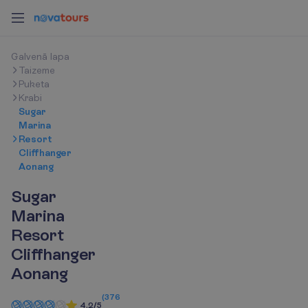
G
a
l
v
e
n
ā
l
a
p
a
Taizeme
Puketa
Krabi
Sugar
Marina
Resort
Cliffhanger
Aonang
Sugar
Marina
Resort
Cliffhanger
Aonang
(
376
4.2/5