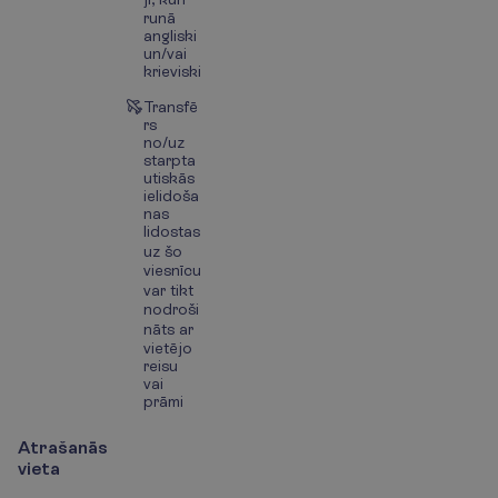
runā
angliski
un/vai
krieviski
Transfē
rs
no/uz
starpta
utiskās
ielidoša
nas
lidostas
uz šo
viesnīcu
var tikt
nodroši
nāts ar
vietējo
reisu
vai
prāmi
Atrašanās
vieta