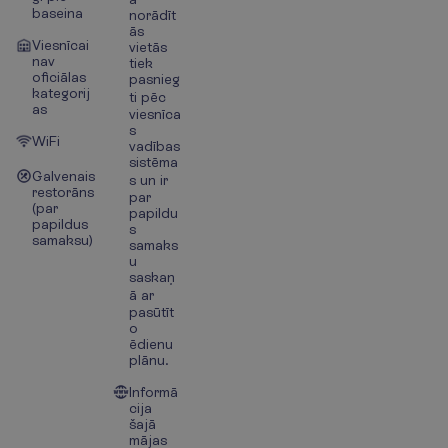
baseina
norādīt
ās
Viesnīcai
vietās
nav
tiek
oficiālas
pasnieg
kategorij
ti pēc
as
viesnīca
s
WiFi
vadības
sistēma
Galvenais
s un ir
restorāns
par
(par
papildu
papildus
s
samaksu)
samaks
u
saskaņ
ā ar
pasūtīt
o
ēdienu
plānu.
Informā
cija
šajā
mājas