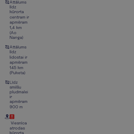
Attālums
līdz
kūrorta
centram ir
apmēram
1,4 km
(Ao
Nanga)
Attālums
līdz
lidostai ir
apmēram
145 km
(Puketa)
Līdz
smilšu
pludmalei
ir
apmēram
900 m
Viesnīca
atrodas
kūrorta