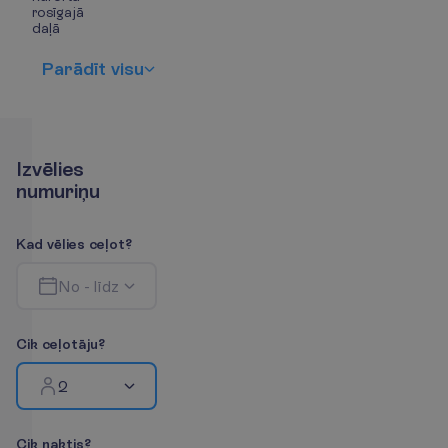
rosīgajā
daļā
P
a
r
ā
d
ī
t
v
i
s
u
I
z
v
ē
l
i
e
s
n
u
m
u
r
i
ņ
u
K
a
d
v
ē
l
i
e
s
c
e
ļ
o
t
?
N
o
-
l
ī
d
z
C
i
k
c
e
ļ
o
t
ā
j
u
?
2
C
i
k
n
a
k
t
i
s
?