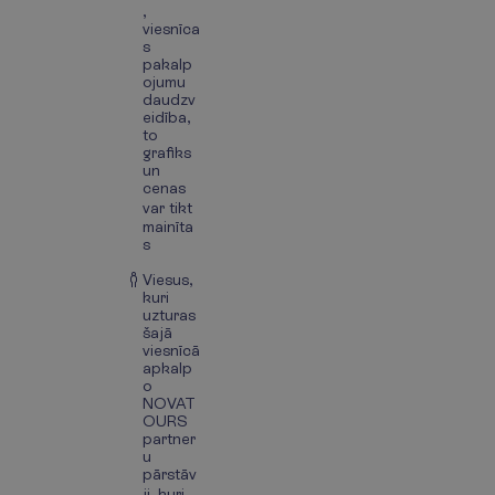
,
viesnīca
s
pakalp
ojumu
daudzv
eidība,
to
grafiks
un
cenas
var tikt
mainīta
s
Viesus,
kuri
uzturas
šajā
viesnīcā
apkalp
o
NOVAT
OURS
partner
u
pārstāv
ji, kuri