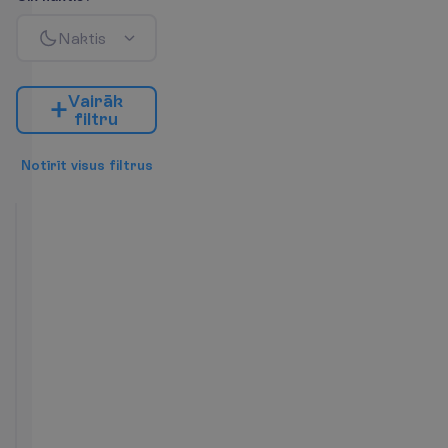
N
a
k
t
i
s
V
a
i
r
ā
k
f
i
l
t
r
u
N
o
t
ī
r
ī
t
v
i
s
u
s
f
i
l
t
r
u
s
Deluxe
Pool
Access
2
Brokastis
36 m²
N
u
m
u
r
a
ē
r
t
ī
b
a
s
Balkons
Numura