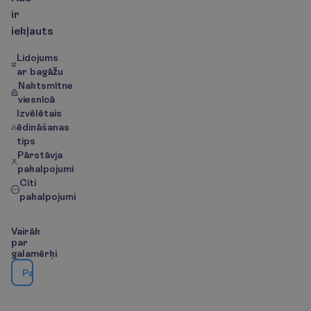
i
r
i
e
k
ļ
a
u
t
s
Lidojums
ar bagāžu
Naktsmītne
viesnīcā
Izvēlētais
ēdināšanas
tips
Pārstāvja
pakalpojumi
Citi
pakalpojumi
V
a
i
r
ā
k
p
a
r
g
a
l
a
m
ē
r
ķ
i
P
a
r
g
a
l
a
m
ē
r
ķ
i
|
k
a
r
t
e