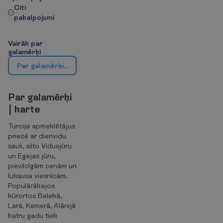
Citi
pakalpojumi
V
a
i
r
ā
k
p
a
r
g
a
l
a
m
ē
r
ķ
i
P
a
r
g
a
l
a
m
ē
r
ķ
i
|
k
a
r
t
e
P
a
r
g
a
l
a
m
ē
r
ķ
i
|
k
a
r
t
e
Turcija apmeklētājus
priecē ar dienvidu
sauli, silto Vidusjūru
un Egejas jūru,
pievilcīgām cenām un
luksusa viesnīcām.
Populārākajos
kūrortos Belekā,
Larā, Kemerā, Alānijā
katru gadu tiek