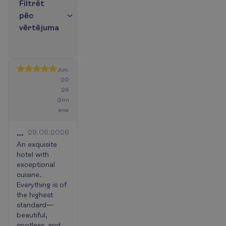
F
i
l
t
r
ē
t
p
ē
c
v
ē
r
t
ē
j
u
m
a
Jun.
20
26
Ģim
ene
Very
29.06.2026
amazing
An exquisite
hotel with
♥️
exceptional
cuisine.
Everything is of
the highest
standard—
beautiful,
spotless, and