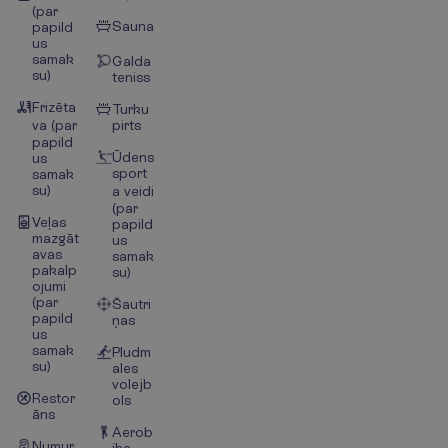
(par
Sauna
papild
us
samak
Galda
su)
teniss
Frizēta
Turku
va (par
pirts
papild
Ūdens
us
sport
samak
su)
a veidi
(par
Veļas
papild
mazgāt
us
avas
samak
pakalp
su)
ojumi
(par
Šautri
papild
ņas
us
samak
Pludm
su)
ales
volejb
Restor
ols
āns
Aerob
Numur