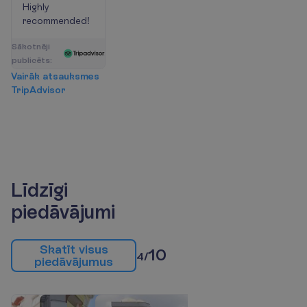
Highly
recommended!
S
ā
k
o
t
n
ē
j
i
p
u
b
l
i
c
ē
t
s
:
V
a
i
r
ā
k
a
t
s
a
u
k
s
m
e
s
T
r
i
p
A
d
v
i
s
o
r
Līdzīgi
piedāvājumi
S
k
a
t
ī
t
v
i
s
u
s
10
4/
p
i
e
d
ā
v
ā
j
u
m
u
s