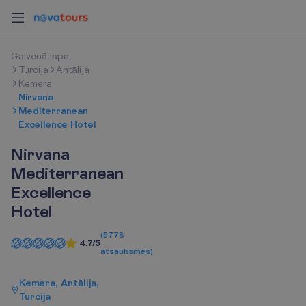
G
a
l
v
e
n
ā
l
a
p
a
Turcija
Antālija
Kemera
Nirvana
Mediterranean
Excellence Hotel
Nirvana
Mediterranean
Excellence
Hotel
(
5778
4.7/5
atsauksmes
)
Kemera, Antālija,
Turcija