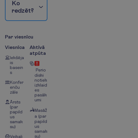
K
o
r
e
d
z
ē
t
?
P
a
r
v
i
e
s
n
ī
c
u
Viesnīca
Aktīvā
atpūta
Iekšēja
is
basein
Perio
s
diski
notiek
Konfer
izklaid
enču
es
zāle
pasāk
umi
Ārsts
(par
Masāž
papild
a (par
us
papild
samak
us
su)
samak
su)
Veikali