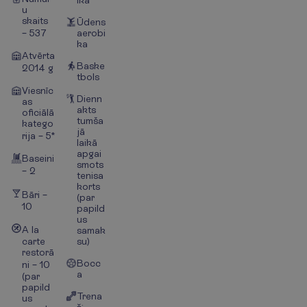
ika
u
skaits
Ūdens
– 537
aerobi
ka
Atvērta
Baske
2014 g
tbols
Viesnīc
Dienn
as
akts
oficiālā
tumša
katego
jā
rija – 5*
laikā
apgai
Baseini
smots
– 2
tenisa
korts
Bāri –
(par
10
papild
us
A la
samak
carte
su)
restorā
Bocc
ni – 10
a
(par
papild
Trena
us