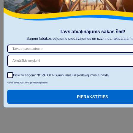
Tavs atvaļinājums sākas šeit!
Saņem labākos ceļojumu piedāvājumus un uzzini par aktuālajām a
Aktuālākie ceļojumi
Piekrītu saņemt NOVATOURS jaunumus un piedāvājumus e-pastā.
Vairāk par NOVATOURS privātuma politiku
PIERAKSTĪTIES