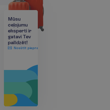
Mūsu
ceļojumu
eksperti ir
gatavi Tev
palīdzēt!
Nosūtīt pieprasījumu
+371 660 55555