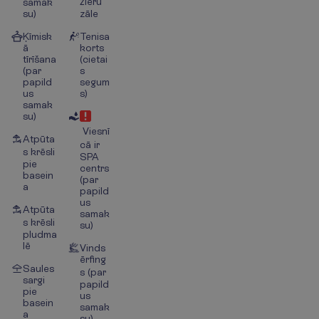
žieru
samak
su)
zāle
Ķīmisk
Tenisa
ā
korts
tīrīšana
(cietai
(par
s
papild
segum
us
s)
samak
su)
Viesnī
Atpūta
cā ir
s krēsli
SPA
pie
centrs
basein
(par
a
papild
us
Atpūta
samak
s krēsli
su)
pludma
lē
Vinds
ērfing
Saules
s (par
sargi
papild
pie
us
basein
samak
a
su)