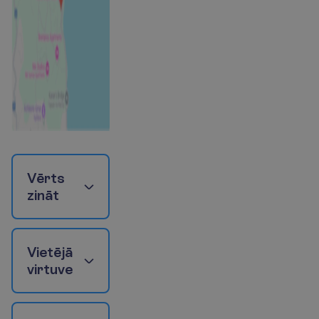
V
ē
r
t
s
z
i
n
ā
t
V
i
e
t
ē
j
ā
v
i
r
t
u
v
e