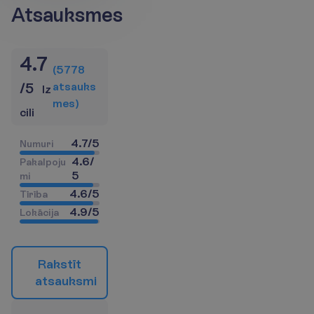
Atsauksmes
4.7
(
5778
a
t
s
a
u
k
s
/
5
Iz
m
e
s
)
cili
4.7
/
5
N
u
m
u
r
i
4.6
/
P
a
k
a
l
p
o
j
u
5
m
i
4.6
/
5
T
ī
r
ī
b
a
4.9
/
5
L
o
k
ā
c
i
j
a
R
a
k
s
t
ī
t
a
t
s
a
u
k
s
m
i