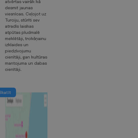
atvērtas vairāk kā
desmit jaunas
viesnīcas. Ceļojot uz
Turciju, stūrīti sev
atradīs laiskas
atpūtas pludmalē
meklētāji, trokšņainu
izklaides un
piedzīvojumu
cienītāji, gan kultūras
mantojuma un dabas
cienītāji.
S
k
a
t
ī
t