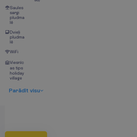
Saules
sargi
pludma
lē
Dvieļi
pludma
lē
WiFi
Viesnīc
as tips
holiday
village
P
a
r
ā
d
ī
t
v
i
s
u