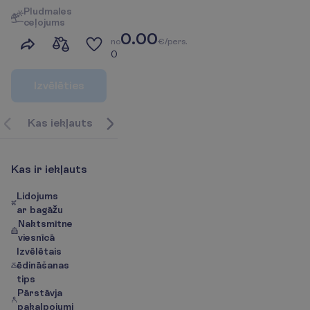
P
l
u
d
m
a
l
e
s
c
e
ļ
o
j
u
m
s
0.00
n
o
€/pers.
0
I
z
v
ē
l
ē
t
i
e
s
K
a
s
i
e
k
ļ
a
u
t
s
P
a
r
g
a
l
a
m
ē
r
ķ
i
|
k
a
r
t
e
P
a
r
v
i
e
s
n
ī
c
u
N
u
m
K
a
s
i
r
i
e
k
ļ
a
u
t
s
Lidojums
ar bagāžu
Naktsmītne
viesnīcā
Izvēlētais
ēdināšanas
tips
Pārstāvja
pakalpojumi