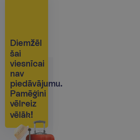
D
i
e
m
ž
ē
l
š
a
i
v
i
e
s
n
ī
c
a
i
n
a
v
p
i
e
d
ā
v
ā
j
u
m
u
.
P
a
m
ē
ģ
i
n
i
v
ē
l
r
e
i
z
v
ē
l
ā
k
!